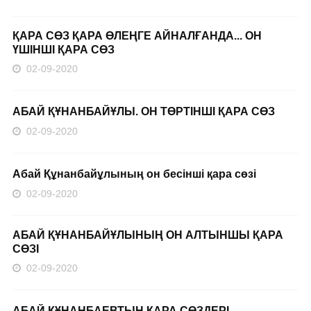
ҚАРА СӨЗ ҚАРА ӨЛЕҢГЕ АЙНАЛҒАНДА... ОН
ҮШІНШІ ҚАРА СӨЗ
02-09-2020
АБАЙ ҚҰНАНБАЙҰЛЫ. ОН ТӨРТІНШІ ҚАРА СӨЗ
02-09-2020
Абай Құнанбайұлының он бесінші қара сөзі
02-09-2020
АБАЙ ҚҰНАНБАЙҰЛЫНЫҢ ОН АЛТЫНШЫ ҚАРА
СӨЗІ
02-09-2020
АБАЙ ҚҰНАНБАЕВТЫҢ ҚАРА СӨЗДЕРІ