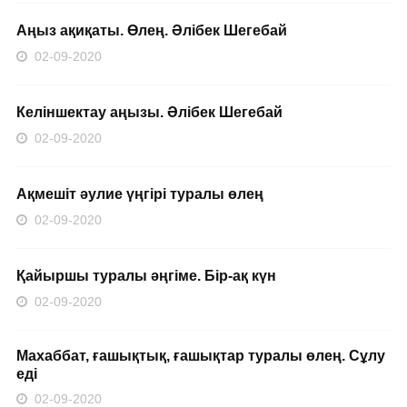
Аңыз ақиқаты. Өлең. Әлібек Шегебай
02-09-2020
Келіншектау аңызы. Әлібек Шегебай
02-09-2020
Ақмешіт әулие үңгірі туралы өлең
02-09-2020
Қайыршы туралы әңгіме. Бір-ақ күн
02-09-2020
Махаббат, ғашықтық, ғашықтар туралы өлең. Сұлу
еді
02-09-2020