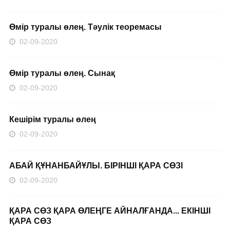
Өмір туралы өлең. Тәулік теоремасы
02-09-2020
Өмір туралы өлең. Сынақ
02-09-2020
Кешірім туралы өлең
02-09-2020
АБАЙ ҚҰНАНБАЙҰЛЫ. БІРІНШІ ҚАРА СӨЗІ
02-09-2020
ҚАРА СӨЗ ҚАРА ӨЛЕҢГЕ АЙНАЛҒАНДА... ЕКІНШІ
ҚАРА СӨЗ