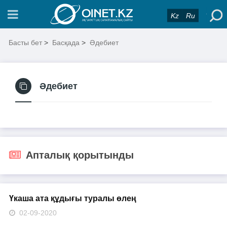
Kz
Ru
Басты бет
>
Басқада
>
Әдебиет
Әдебиет
Апталық қорытынды
Үкаша ата құдығы туралы өлең
02-09-2020