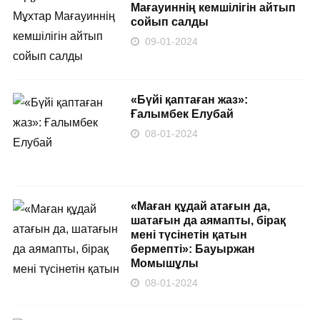
Мағауиннің кемшілігін айтып
сойып салды
09-01-2024
«Бүйі қаптаған жаз»:
Ғалымбек Елубай
08-01-2024
«Маған құдай атағын да,
шатағын да аямапты, бірақ
мені түсінетін қатын
бермепті»: Бауыржан
Момышұлы
08-01-2024