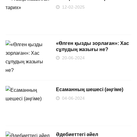
12-02-2025
«Өлген қызды зорлаған»: Хас
сұлудың жазығы не?
20-06-2024
Есаманның шешесі (әңгіме)
04-06-2024
Әдебиеттегі әйел