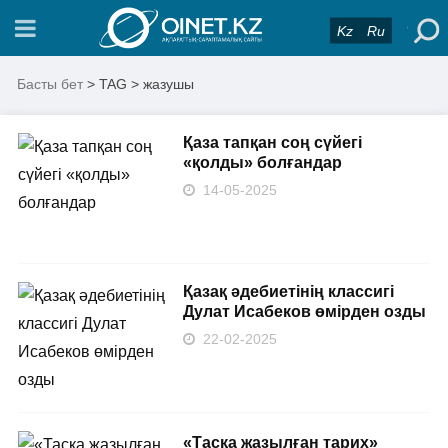
Kz
Ru
Басты бет
> TAG > жазушы
Қаза тапқан соң сүйегі
«қолды» болғандар
14-05-2025
Қазақ әдебиетінің классигі
Дулат Исабеков өмірден озды
22-02-2025
«Тасқа жазылған тарих»