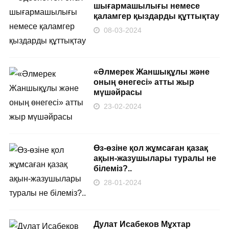
шығармашылығы немесе
қаламгер қыздарды құттықтау
08-03-2024
«Әлмерек Жаншықұлы және
оның өнегесі» атты жыр
мүшәйрасы
23-02-2024
Өз-өзіне қол жұмсаған қазақ
ақын-жазушылары туралы не
білеміз?..
28-01-2024
Дулат Исабеков Мұхтар