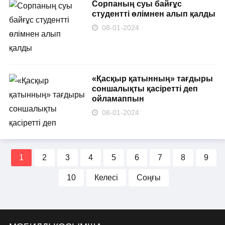
Сорпаның суы байғұс
студентті өлімнен алып қалды
08-01-2024
«Қасқыр қатынның» тағдыры
соншалықты қасіретті деп
ойламаппын
08-01-2024
1
2
3
4
5
6
7
8
9
10
Келесі
Соңғы