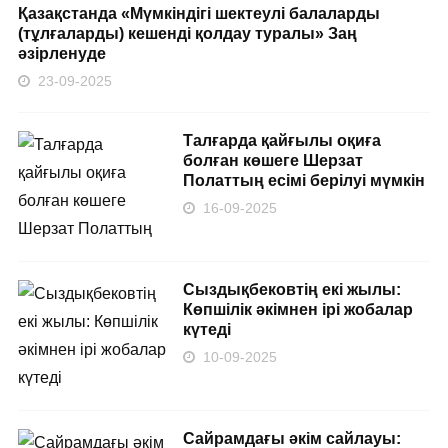
Қазақстанда «Мүмкіндігі шектеулі балаларды
(тұлғаларды) кешенді қолдау туралы» Заң
әзірленуде
23-09-2025
Талғарда қайғылы оқиға
болған көшеге Шерзат
Полаттың есімі берілуі мүмкін
16-09-2025
Сыздықбековтің екі жылы:
Көпшілік әкімнен ірі жобалар
күтеді
10-09-2025
Сайрамдағы әкім сайлауы: