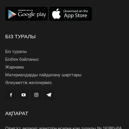
БІЗ ТУРАЛЫ
Біз туралы
Бізбен байланыс
Жарнама
Материалдарды пайдалану шарттары
Әлеуметтік желілеріміз:
АҚПАРАТ
Oinet.kz ақпарат агенттігін есепке қою туралы № 16380-ИА