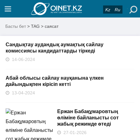
Kz
Ru
Басты бет
> TAG > саясат
Сандықтау аудандық аумақтық сайлау
комиссиясы кандидаттарды тіркеді
14-06-2024
Абай облысы сайлау науқанына үлкен
дайындықпен кірісіп кетті
13-04-2024
Ержан Бабақұмаровтың
өліміне байланысты сот
жабық режимде өтеді
27-01-2026