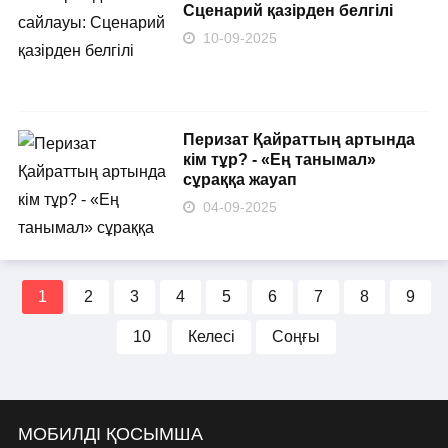
Сценарий қазірден белгілі
10-09-2025
Перизат Қайраттың артында
кім тұр? - «Ең танымал»
сұраққа жауап
04-09-2025
1
2
3
4
5
6
7
8
9
10
Келесі
Соңғы
МОБИЛДІ ҚОСЫМША