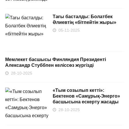
Тағы басталды: Болатбек
Әлиевтің «бітпейтін жыры»
05-11-2025
Мемлекет басшысы Финляндия Президенті
Александр Стуббпен келіссөз жүргізді
28-10-2025
«Тым созылып кетті»:
Бектенов «Самұрық-Энерго»
басшысына ескерту жасады
28-10-2025