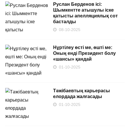
Руслан Берденов ісі:
Шымкентте атышулы іске
қатысты апелляциялық сот
басталды
08-10-2025
Нұртілеу өсті ме, өшті ме:
Оның енді Президент болу
«шансы» қандай
01-10-2025
Тәжібаевтың карьерасы
елордада жалғасады
01-10-2025