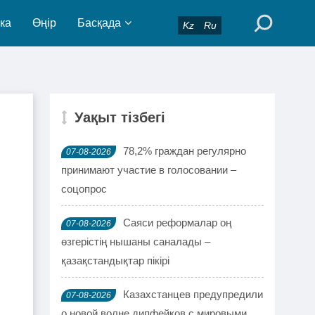
ка
Өңір
Басқада
Kz
Ru
Уақыт тізбегі
78,2% граждан регулярно
07-08-2026
принимают участие в голосовании –
соцопрос
Саяси реформалар оң
07-08-2026
өзгерістің нышаны саналады –
қазақстандықтар пікірі
Казахстанцев предупредили
07-08-2026
о новой волне дипфейков с мировыми