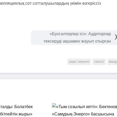
апелляциялық сот сотталушылардың үкімін өзгеріссіз
«Бухгалтерлер ісі»: Аудиторлар
тексеруді ақшамен жауып отырған
уақыт керуені
саясат
манд