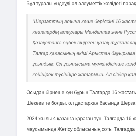
Бұл туралы үндеуді ол әлеуметтік желідегі па
“Шерзаттың атына көше берілсін! 16 жаста
көшелердің атаулары Менделлев және Русст
Қазақстанға еңбек сіңірген қазақ тұлғалал
Талғар қаласының әкімі Арыстан бауырым
ұсындым. Ол ұсынысыма мүмкіндігінше қолдау
кейінірек түсіндіре жатармын. Ал сіздер қа
Осыдан бірнеше күн бұрын Талғарда 16 жастағ
Шекеев те болды, ол дастархан басында Шерза
2024 жылы 4 қазанға қараған түні Талғарда 16 
маусымында Жетісу облысының соты Талғарда ж