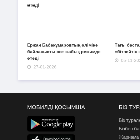
Ержан Бабақұмаровтың өліміне
Тағы баста
байланысты сот жабық режимде
«бітпейтін
өтеді
05-11-20
27-01-2026
МОБИЛДІ ҚОСЫМША
БІЗ ТУ
Біз турал
Бізбен б
Жарнама