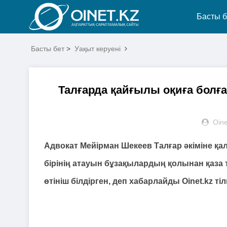
Басты б
Басты бет
>
Уақыт керуені
Талғарда қайғылы оқиға болға
Oine
Адвокат Мейірман Шекеев Талғар әкіміне қ
бірінің атауын бұзақылардың қолынан қаза 
өтініш білдірген, деп хабарлайды Oinet.kz тіл