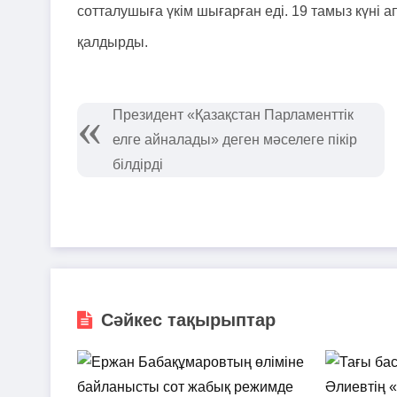
сотталушыға үкім шығарған еді. 19 тамыз күні 
қалдырды.
Президент «Қазақстан Парламенттік
елге айналады» деген мәселеге пікір
білдірді
Сәйкес тақырыптар