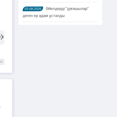
Әйелдерді "ұрғашылар"
05-08-2026
деген ер адам ұсталды
ҰҚК 114 адамды ұстады
04-08-2026
Шымкентте мефедронның ірі
03-08-2026
партиясы тәркіленді: ерлі-зайыпты
ұсталды
ат
Шалқардың бұрынғы әкім
02-08-2026
ақталып шығу үшін алаяққа 4 миллион
теңге берген
Қазақстандық азамат
01-08-2026
журналист Лұқпан Ахмедияровты жала
жапқаны үшін жауапқа тартуды талап
етті