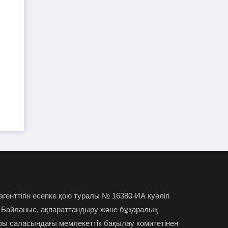
TikTok-та тікелей эфир
01-08-2026
жүргізген әйел айыппұл арқалады
Түркістан облысында үш тіс
31-07-2026
дәрігері МӘМС аясында 43 мың адамның
тісін "емдеген"
Руслан Берденов не үшін
30-07-2026
Respublica партиясынан кеткенін
түсіндірді
Жанысбек ӨТЕГЕН:
30-07-2026
Әділетті таңдағаныма ешқашан өкінген
емеспін
 агенттігін есепке қою туралы № 16380-ИА куәлігі
 Байланыс, ақпараттандыру және бұқаралық
Күдікті қылмыстық іс,
29-07-2026
ры саласындағы мемлекеттік бақылау комитетінен