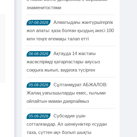
знаменитостями
Алматыдағы жантүршігерлік
07-08-2026
жол апаты: қаза болған қыздың әкесі 100
млн теңге өтемақы талап етті
Ақтауда 14 жастағы
06-08-2026
жасөспірімді қатарластары аяусыз
соққыға жығып, видеоға түсірген
Сұлтанмұрат АБЖАЛОВ:
05-08-2026
Жалаң уағызшыларды емес, ғылыми
ойлайтын маман даярлаймыз
Субсидия үшін
05-08-2026
сотталғандар. Ал шенеуніктер «судан
таза, сүттен ақ» болып шықты