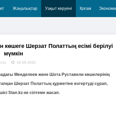
ет
Жаңалықтар
Уақыт керуені
Қоғам
Экономи
н көшеге Шерзат Полаттың есімі берілуі
мүмкін
t.kz
16-09-2025
аладағы Менделеев және Шота Руставели көшелерінің
тапқан Шерзат Полаттың құрметіне өзгертуді сұрап,
шісі Stan.kz-ке сілтеме жасап.