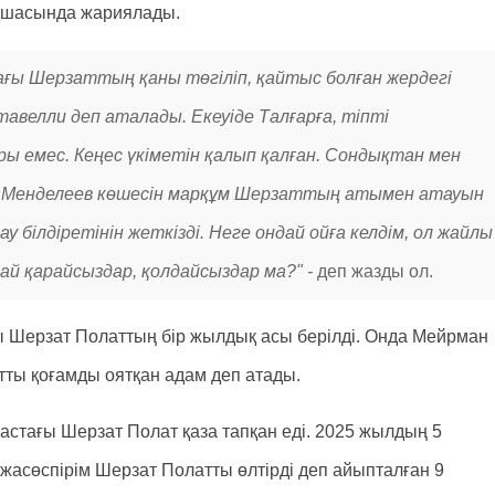
рақшасында жариялады.
ғы Шерзаттың қаны төгіліп, қайтыс болған жердегі
авелли деп аталады. Екеуіде Талғарға, тіпті
ары емес. Кеңес үкіметін қалып қалған. Сондықтан мен
а Менделеев көшесін марқұм Шерзаттың атымен атауын
 білдіретінін жеткізді. Неге ондай ойға келдім, ол жайлы
лай қарайсыздар, қолдайсыздар ма?" -
деп жазды ол.
ы Шерзат Полаттың бір жылдық асы берілді. Онда Мейрман
тты қоғамды оятқан адам деп атады.
жастағы Шерзат Полат қаза тапқан еді. 2025 жылдың 5
асөспірім Шерзат Полатты өлтірді деп айыпталған 9