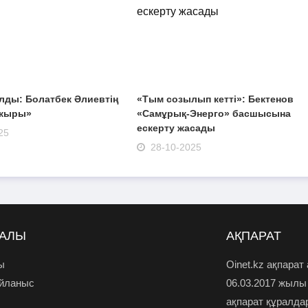
лды: Болатбек Әлиевтің
«Тым созылып кетті»: Бектенов
 жыры»
«Самұрық-Энерго» басшысына
ескерту жасады
25
28-10-2025
РАЛЫ
АҚПАРАТ
ы
Oinet.kz ақпарат
айланыс
06.03.2017 жылы
ақпарат құралда