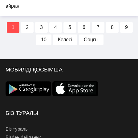
1
2
3
4
5
6
7
8
9
10
Келесі
Соңғы
МОБИЛДІ ҚОСЫМША
БІЗ ТУРАЛЫ
Біз туралы
Бізбен байланыс