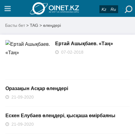
Kz
Ru
Басты бет
> TAG > өлеңдері
Ертай Ашықбаев. «Таң»
07-02-2018
Оразақын Асқар өлеңдері
21-09-2020
Ескен Елубаев өлеңдері, қысқаша өмірбаяны
21-09-2020