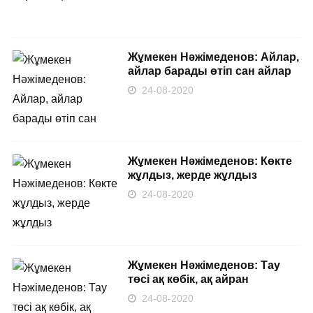
Жұмекен Нәжімеденов: Айлар,
айлар барады өтіп сан айлар
24-08-2020
Жұмекен Нәжімеденов: Көкте
жұлдыз, жерде жұлдыз
24-08-2020
Жұмекен Нәжімеденов: Тау
төсі ақ көбік, ақ айран
24-08-2020