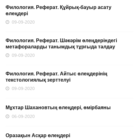
Филология. Реферат. Құйрық-бауыр асату
өлеңдері
09-09-2020
Филология. Реферат. Шәкәрім өлеңдеріндегі
метафораларды танымдық тұрғыда талдау
09-09-2020
Филология. Реферат. Айтыс өлеңдерінің
текстологиялық зерттелуі
09-09-2020
Мұхтар Шахановтың өлеңдері, өмірбаяны
06-09-2020
Оразақын Асқар өлеңдері