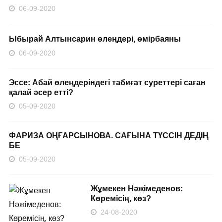
06-09-2020
Ыбырай Алтынсарин өлеңдері, өмірбаяны
06-09-2020
Эссе: Абай өлеңдеріндегі табиғат суреттері саған
қалай әсер етті?
05-09-2020
ФАРИЗА ОҢҒАРСЫНОВА. САҒЫНА ТҮССІН ДЕДІҢ
БЕ
05-09-2020
Жұмекен Нәжімеденов:
Көремісің, көз?
24-08-2020