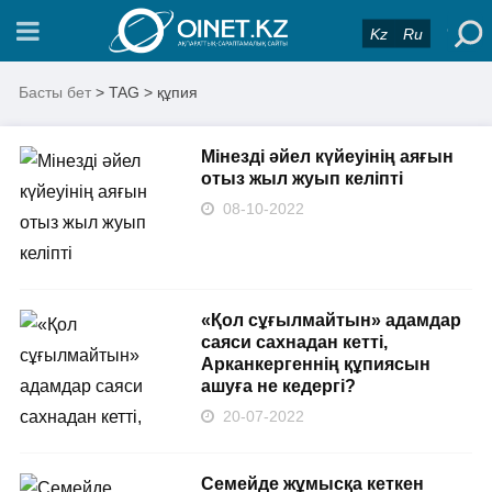
Kz
Ru
Басты бет
> TAG > құпия
Мінезді әйел күйеуінің аяғын
отыз жыл жуып келіпті
08-10-2022
«Қол сұғылмайтын» адамдар
саяси сахнадан кетті,
Арканкергеннің құпиясын
ашуға не кедергі?
20-07-2022
Семейде жұмысқа кеткен