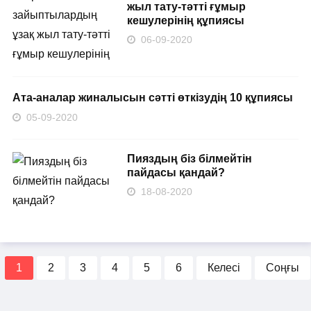
жыл тату-тәтті ғұмыр
кешулерінің құпиясы
06-09-2020
Ата-аналар жиналысын сәтті өткізудің 10 құпиясы
05-09-2020
Пияздың біз білмейтін
пайдасы қандай?
18-08-2020
1
2
3
4
5
6
Келесі
Соңғы