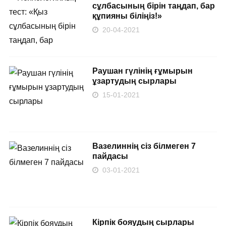
сұлбасының бірін таңдап, бар
құпияны біліңіз!»
20-04-2021
Раушан гүлінің ғұмырын
ұзартудың сырлары
15-01-2021
Вазелиннің сіз білмеген 7
пайдасы
03-01-2021
Кірпік бояудың сырлары