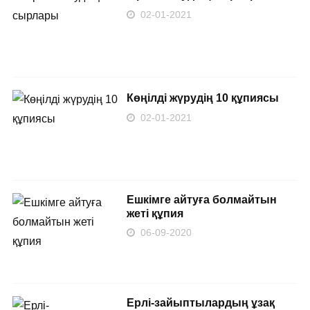
02-01-2021
Көңілді жүрудің 10 құпиясы
02-01-2021
Ешкімге айтуға болмайтын
жеті құпия
06-09-2020
Ерлі-зайыптылардың ұзақ