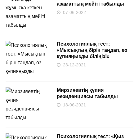
азаматтың мәйіті табылды
07-06-2022
Психологиялық тест:
«Мысықтың бірін таңдап, өз
құпияңызды біліңіз!»
23-12-2021
Мирзияевтің құпия
резиденциясы табылды
18-06-2021
Психологиялық тест: «Қыз