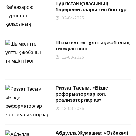
Түркістан қаласының
берерінен алары көп боп тұр
02-04-2025
Шымкенттегі ұлттық жобаның
тиімділігі көп
12-03-2025
Риззат Тасым: «Бізде
реформаторлар көп,
реализаторлар аз»
12-03-2025
Абдулла Жұмашев: «Өзбекәлі