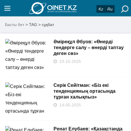
Kz
Ru
Басты бет
> TAG > сұқбат
Әміреқұл Әбуов: «Өнерді
тендерге салу – өнерді таптау
деген сөз»
23-10-2025
Серік Сейітман: «Біз екі
тенденцияның ортасында
тұрған халықпыз»
14-05-2025
Ренат Елубаев: «Қазақстанда