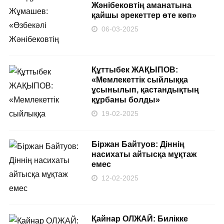
Жәнібековтің аманатына
қайшы әрекеттер өте көп»
06-03-2025
Құттыбек ЖАҚЫПОВ:
«Мемлекеттік сыйлыққа
ұсынылып, қастандықтың
құрбаны болды»
19-02-2025
Біржан Байтуов: Діннің
насихаты айтысқа мұқтаж
емес
12-02-2025
Қайнар ОЛЖАЙ: Билікке