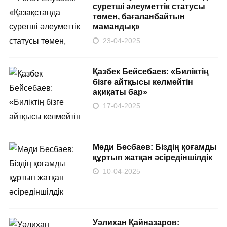
суретші әлеуметтік статусы
төмен, бағаланбайтын
мамандық»
23-04-2025
Қазбек Бейсебаев: «Биліктің
бізге айтқысы келмейтін
ақиқаты бар»
17-04-2025
Мәди Бесбаев: Біздің қоғамды
құртып жатқан әсіредіншілдік
10-04-2025
Уәлихан Қайназаров: