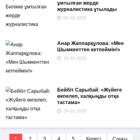
ұмтылған жерде
журналистика ұтылады
06-02-2025
Анар Жаппарқұлова: «Мен
Шымкенттен кетпеймін!»
29-01-2025
Бейбіт Сарыбай: «Жүйеге
өкпелеп, халқыңды отқа
тастама»
29-01-2025
1
2
3
4
5
Келесі
Соңғы