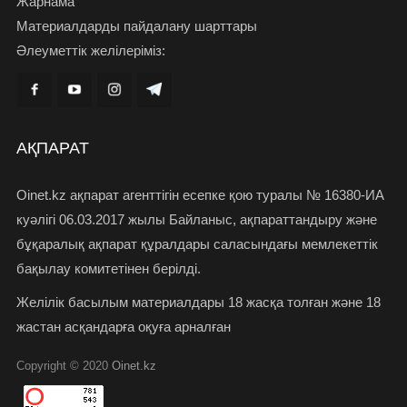
Жарнама
Материалдарды пайдалану шарттары
Әлеуметтік желілеріміз:
АҚПАРАТ
Oinet.kz ақпарат агенттігін есепке қою туралы № 16380-ИА
куәлігі 06.03.2017 жылы Байланыс, ақпараттандыру және
бұқаралық ақпарат құралдары саласындағы мемлекеттік
бақылау комитетінен берілді.
Желілік басылым материалдары 18 жасқа толған және 18
жастан асқандарға оқуға арналған
Copyright © 2020
Oinet.kz