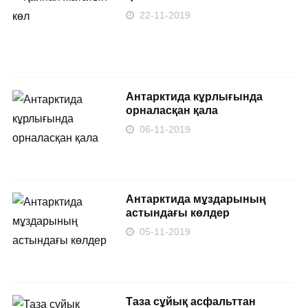
22-11-2019
Антарктида кұрлығында
орналасқан қала
06-11-2019
Антарктида мұздарының
астындағы көлдер
05-11-2019
Таза сұйық асфальттан