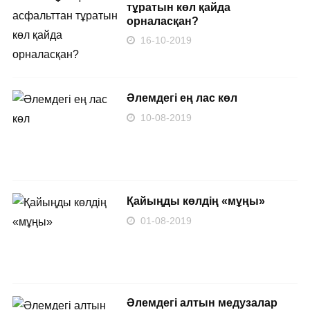
тұратын көл қайда
орналасқан?
16-10-2019
Әлемдегі ең лас көл
10-08-2019
Қайыңды көлдің «мұңы»
01-08-2019
Әлемдегі алтын медузалар