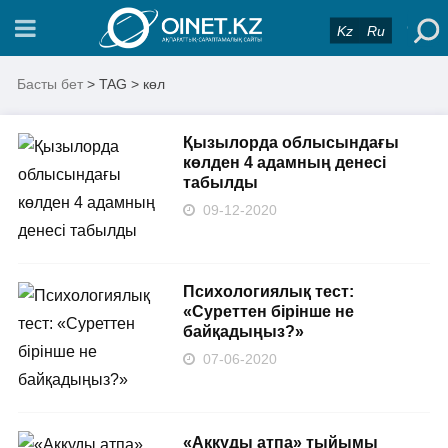
Kz
Ru
Басты бет
> TAG > көл
Қызылорда облысындағы
көлден 4 адамның денесі
табылды
09-12-2020
Психологиялық тест:
«Суреттен бірінше не
байқадыңыз?»
07-06-2020
«Аққуды атпа» тыйымы