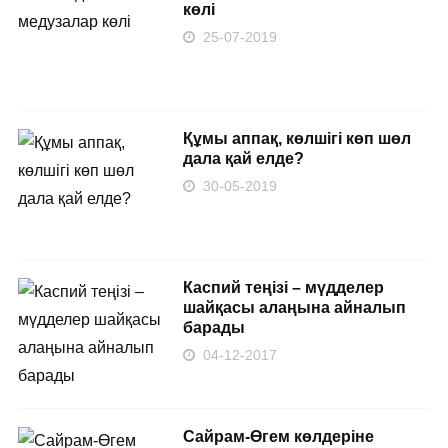
көлі
25-07-2019
Құмы аппақ, көлшігі көп шөл
дала қай елде?
30-05-2019
Каспий теңізі – мүдделер
шайқасы алаңына айналып
барады
04-12-2017
Сайрам-Өгем көлдеріне