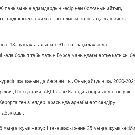
 96 пайызының адамдардың кесірінен болғанын айтып,
 сөндірілмеген жалын, тіпті линза рөлін атқарған әйнек
ың 38-і қамауға алынып, 61-і сот бақылауында.
інші қала болып табылатын Бурса маңындағы өртке қатысы б
күресіп жатқанын да баса айтты. Оның айтуынша, 2020-202
рекия, Португалия, АҚШ және Канадаға қарағанда азырақ
ерорта теңізі елдері арасында арнайы өрт сөндіру
табылады.
 6 мыңға жуық жерүсті техникасы және 25 мыңға жуық кәсіб