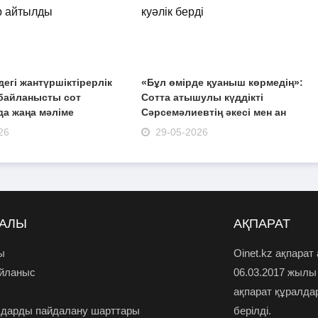
егі жантүршіктірерлік
«Бұл өмірде қуаныш көрмедің»:
байланысты сот
Сотта атышулы күддікті
а жаңа мәліме
Сәрсемәлиевтің әкесі мен ан
26
29-05-2026
РАЛЫ
АҚПАРАТ
ы
Oinet.kz ақпарат
айланыс
06.03.2017 жылы
ақпарат құралда
дарды пайдалану шарттары
берілді.