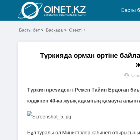
Басты б
Басты бет
>
Басқада
>
Өзекті
Түркияда орман өртіне байл
Oine
Түркия президенті Режеп Тайип Ердоған би
күдікпен 40-қа жуық адамның қамауға алынға
Бұл туралы ол Министрлер кабинеті отырысын