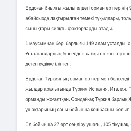
Ердоған биылғы жылы елдегі орман өрттерінің
абайсызда лақтырылған темекі тұқылдары, толық
сынықтары сияқты факторларды атады.
1 маусымнан бері барлығы 149 адам ұсталды, он
Ұсталғандардың бірі елдегі халқы ең көп төрт
деген күдікке ілінген.
Ердоған Түркияның орман өрттерімен белсенді 
жылдар аралығында Түркия Испания, Италия, Г
орманды жоғалтқан. Сондай-ақ Түркия барлық Ж
ұшақтарының саны бойынша көшбасшы болып 
Ел бойынша 27 өрт сөндіру ұшағы, 105 тікұшақ,