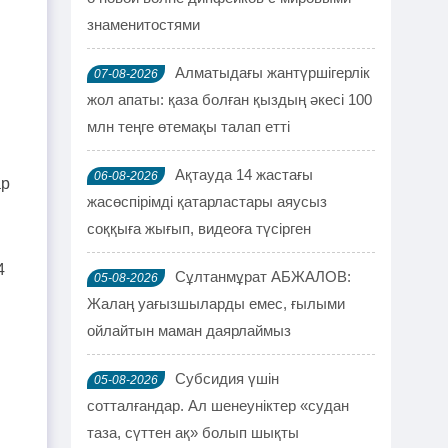
знаменитостями
Алматыдағы жантүршігерлік
07-08-2026
жол апаты: қаза болған қыздың әкесі 100
млн теңге өтемақы талап етті
Ақтауда 14 жастағы
06-08-2026
ар
жасөспірімді қатарластары аяусыз
соққыға жығып, видеоға түсірген
4
Сұлтанмұрат АБЖАЛОВ:
05-08-2026
Жалаң уағызшыларды емес, ғылыми
ойлайтын маман даярлаймыз
Субсидия үшін
05-08-2026
сотталғандар. Ал шенеуніктер «судан
и
таза, сүттен ақ» болып шықты