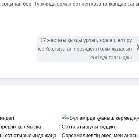
оңынан бері Түркияда орман өртінен қаза тапқандар сан
17 жастағы қызды ұрлап, зорлап, өлтіру
ісі: Қырғызстан президенті өлім жазасын
енгізуді тапсырды