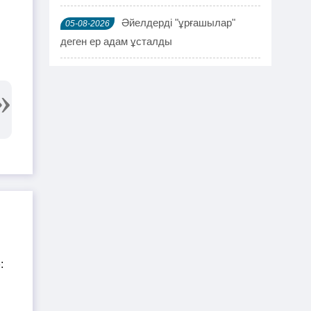
ы
Әйелдерді "ұрғашылар"
05-08-2026
деген ер адам ұсталды
ҰҚК 114 адамды ұстады
04-08-2026
Шымкентте мефедронның ірі
03-08-2026
партиясы тәркіленді: ерлі-зайыпты
ұсталды
Шалқардың бұрынғы әкім
02-08-2026
ақталып шығу үшін алаяққа 4 миллион
теңге берген
Қазақстандық азамат
01-08-2026
журналист Лұқпан Ахмедияровты жала
жапқаны үшін жауапқа тартуды талап
етті