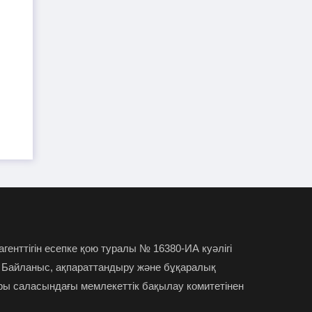
TikTok-та тікелей эфир
01-08-2026
жүргізген әйел айыппұл арқалады
Түркістан облысында үш тіс
31-07-2026
дәрігері МӘМС аясында 43 мың адамның
тісін "емдеген"
Руслан Берденов не үшін
30-07-2026
Respublica партиясынан кеткенін
түсіндірді
Жанысбек ӨТЕГЕН:
30-07-2026
Әділетті таңдағаныма ешқашан өкінген
 агенттігін есепке қою туралы № 16380-ИА куәлігі
емеспін
 Байланыс, ақпараттандыру және бұқаралық
ры саласындағы мемлекеттік бақылау комитетінен
Күдікті қылмыстық іс,
29-07-2026