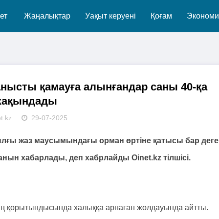
ет
Жаңалықтар
Уақыт керуені
Қоғам
Экономи
анысты қамауға алынғандар саны 40-қа
жақындады
t.kz
29-07-2025
ылғы жаз маусымындағы орман өртіне қатысы бар дег
нын хабарлады, деп хабрлайды Oinet.kz тілшісі.
ың қорытындысында халыққа арнаған жолдауында айтты.