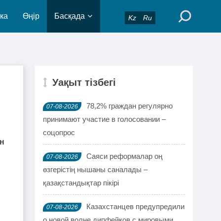
ка
Өңір
Басқада
Kz
Ru
Уақыт тізбегі
78,2% граждан регулярно
07-08-2026
принимают участие в голосовании –
соцопрос
ен
Саяси реформалар оң
07-08-2026
өзгерістің нышаны саналады –
қазақстандықтар пікірі
Казахстанцев предупредили
07-08-2026
о новой волне дипфейков с мировыми