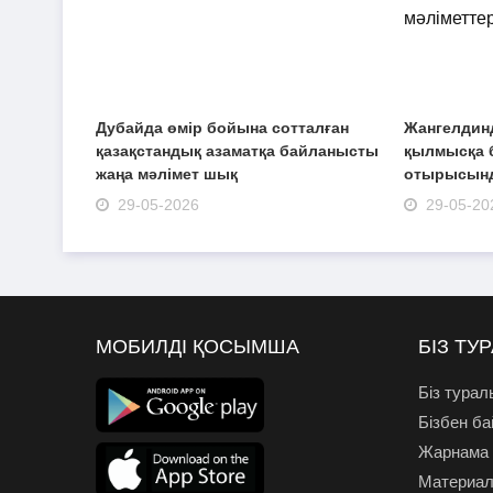
Дубайда өмір бойына сотталған
Жангелдинд
қазақстандық азаматқа байланысты
қылмысқа 
жаңа мәлімет шық
отырысынд
29-05-2026
29-05-20
МОБИЛДІ ҚОСЫМША
БІЗ ТУ
Біз турал
Бізбен б
Жарнама
Материал