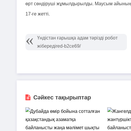
өрт сөндіруші жұмылдырылды. Маусым айының с
17-ге жетті.
Үндістан ғарышқа адам тәрізді робот
жібередіred-b2ce69/
Сәйкес тақырыптар