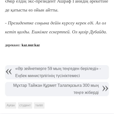
Әмір елдің экс-президент Ашраф Ганидің әрекетіне
де қатысты өз ойын айтты.
- Президентке соңына дейін күрсеу керек еді. Ал ол
кетіп қалды. Ешкімге ескертпей. Ол қазір Дубайда.
дереккөз:
kaz.nur.kaz
«Әр зейнеткерге 59 мың теңгеден беріледі» -
Еңбек министрлігінің түсініктемесі
Мұхтар Тайжан Құрмет Талапқазыға 300 мың
теңге жіберді
Ауған
студент
тәліп