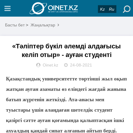
Kz
Ru
Басты бет
>
Жаңалықтар
«Тәліптер бүкіл әлемді алдағысы
келіп отыр» - ауған студенті
Oinet.kz
24-08-2021
Қазақстандық университетте төртінші жыл оқып
жатқан ауған азаматы өз еліндегі жағдай жанына
батып жүргенін жеткізді. Ата-анасы мен
туыстары үшін алаңдаған шетелдік студент
қазіргі сәтте ауған қоғамында қалыптасқан ішкі
ахуалдың қандай сипат алғанын айтып берді.