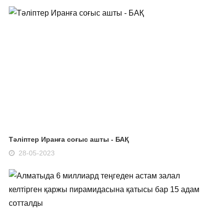
Тәліптер Иранға соғыс ашты - БАҚ
28-05-2023