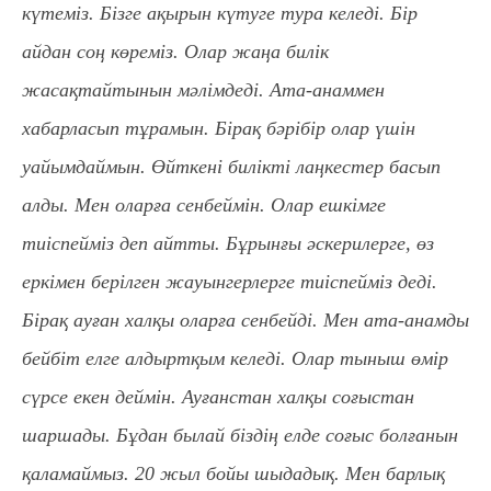
күтеміз. Бізге ақырын күтуге тура келеді. Бір
айдан соң көреміз. Олар жаңа билік
жасақтайтынын мәлімдеді.
Ата-анаммен
хабарласып тұрамын. Бірақ бәрібір олар үшін
уайымдаймын. Өйткені билікті лаңкестер басып
алды. Мен оларға сенбеймін. Олар ешкімге
тиіспейміз деп айтты. Бұрынғы әскерилерге, өз
еркімен берілген жауынгерлерге тиіспейміз деді.
Бірақ ауған халқы оларға сенбейді. Мен ата-анамды
бейбіт елге алдыртқым келеді. Олар тыныш өмір
сүрсе екен деймін. Ауғанстан халқы соғыстан
шаршады. Бұдан былай біздің елде соғыс болғанын
қаламаймыз. 20 жыл бойы шыдадық. Мен барлық