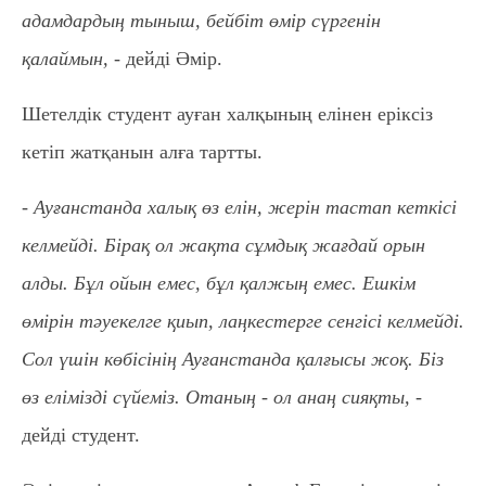
адамдардың тыныш, бейбіт өмір сүргенін
қалаймын, -
дейді Әмір.
Шетелдік студент ауған халқының елінен еріксіз
кетіп жатқанын алға тартты.
- Ауғанстанда халық өз елін, жерін тастап кеткісі
келмейді. Бірақ ол жақта сұмдық жағдай орын
алды. Бұл ойын емес, бұл қалжың емес. Ешкім
өмірін тәуекелге қиып, лаңкестерге сенгісі келмейді.
Сол үшін көбісінің Ауғанстанда қалғысы жоқ. Біз
өз елімізді сүйеміз. Отаның - ол анаң сияқты, -
дейді студент.