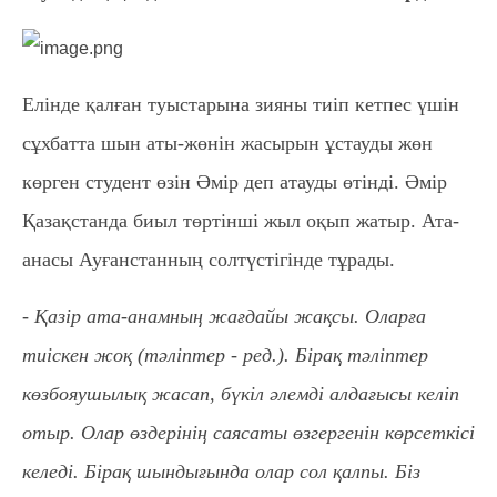
Елінде қалған туыстарына зияны тиіп кетпес үшін
сұхбатта шын аты-жөнін жасырын ұстауды жөн
көрген студент өзін Әмір деп атауды өтінді.
Әмір
Қазақстанда биыл төртінші жыл оқып жатыр. Ата-
анасы Ауғанстанның солтүстігінде тұрады.
- Қазір ата-анамның жағдайы жақсы. Оларға
тиіскен жоқ (тәліптер - ред.). Бірақ тәліптер
көзбояушылық жасап, бүкіл әлемді алдағысы келіп
отыр. Олар өздерінің саясаты өзгергенін көрсеткісі
келеді. Бірақ шындығында олар сол қалпы. Біз