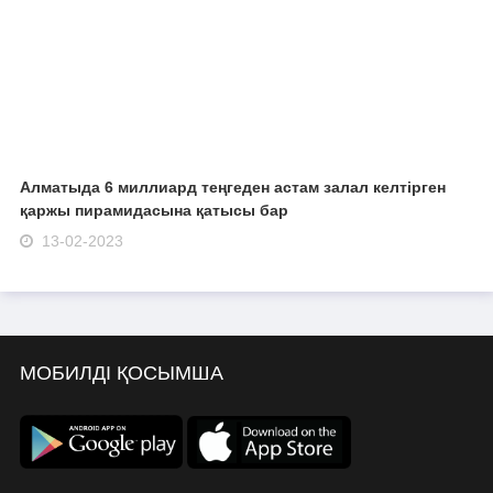
Алматыда 6 миллиард теңгеден астам залал келтірген
қаржы пирамидасына қатысы бар
13-02-2023
МОБИЛДІ ҚОСЫМША