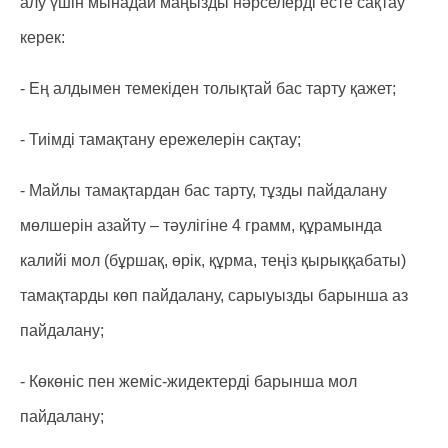
алу үшін мынадай маңызды нәрселерді есте сақтау
керек:
- Ең алдымен темекіден толықтай бас тарту қажет;
- Тиімді тамақтану ережелерін сақтау;
- Майлы тамақтардан бас тарту, тұзды пайдалану
мөлшерін азайту – тәулігіне 4 грамм, құрамында
калийі мол (бұршақ, өрік, құрма, теңіз қырыққабаты)
тамақтарды көп пайдалану, сарыуызды барынша аз
пайдалану;
- Көкөніс пен жеміс-жидектерді барынша мол
пайдалану;