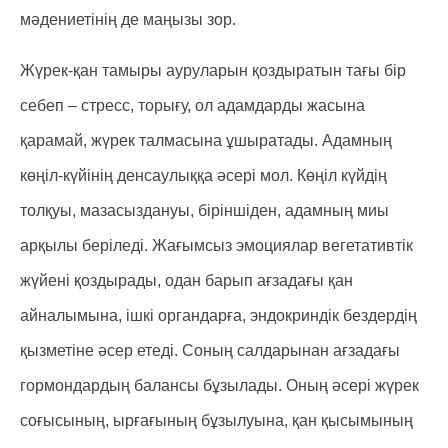
мәдениетінің де маңызы зор.
Жүрек-қан тамыры ауруларын қоздыратын тағы бір
себеп – стресс, торығу, ол адамдарды жасына
қарамай, жүрек талмасына ұшыратады. Адамның
көңіл-күйінің денсаулыққа әсері мол. Көңіл күйдің
толқуы, мазасыздануы, біріншіден, адамның миы
арқылы беріледі. Жағымсыз эмоциялар вегетативтік
жүйені қоздырады, одан барып ағзадағы қан
айналымына, ішкі органдарға, эндокриндік бездердің
қызметіне әсер етеді. Соның салдарынан ағзадағы
гормондардың балансы бұзылады. Оның әсері жүрек
соғысының, ырғағының бұзылуына, қан қысымының