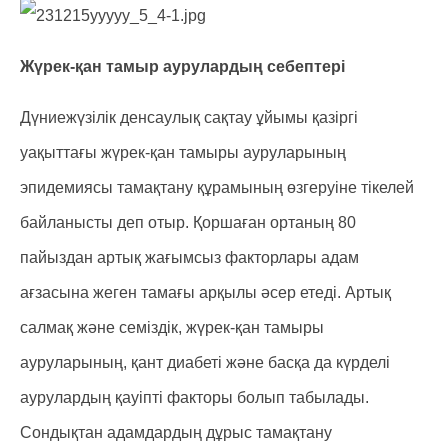
Жүрек-қан тамыр аурулардың себептері
Дүниежүзілік денсаулық сақтау ұйымы қазіргі
уақыттағы жүрек-қан тамыры ауруларының
эпидемиясы тамақтану құрамының өзгеруіне тікелей
байланысты деп отыр. Қоршаған ортаның 80
пайыздан артық жағымсыз факторлары адам
ағзасына жеген тамағы арқылы әсер етеді. Артық
салмақ және семіздік, жүрек-қан тамыры
ауруларының, қант диабеті және басқа да күрделі
аурулардың қауіпті факторы болып табылады.
Сондықтан адамдардың дұрыс тамақтану