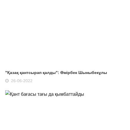
"Қазақ қантсырап қалды": Өмірбек Шыныбекұлы
26-06-2022