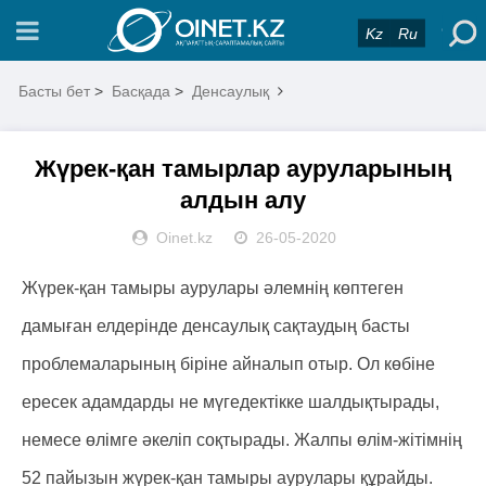
Kz
Ru
Басты бет
>
Басқада
>
Денсаулық
Жүрек-қан тамырлар ауруларының
алдын алу
Oinet.kz
26-05-2020
Жүрек-қан тамыры аурулары әлемнің көптеген
дамыған елдерінде денсаулық сақтаудың басты
проблемаларының біріне айналып отыр. Ол көбіне
ересек адамдарды не мүгедектікке шалдықтырады,
немесе өлімге әкеліп соқтырады. Жалпы өлім-жітімнің
52 пайызын жүрек-қан тамыры аурулары құрайды.