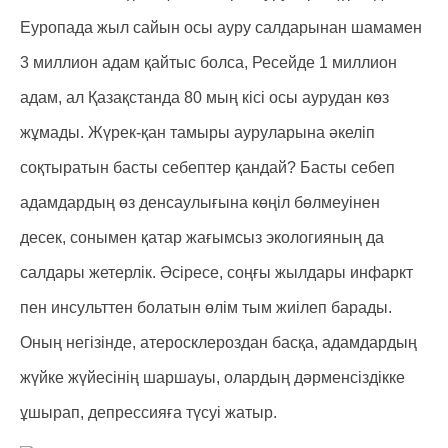
Еуропада жыл сайын осы ауру салдарынан шамамен
3 миллион адам қайтыс болса, Ресейде 1 миллион
адам, ал Қазақстанда 80 мың кісі осы аурудан көз
жұмады. Жүрек-қан тамыры ауруларына әкеліп
соқтыратын басты себептер қандай? Басты себеп
адамдардың өз денсаулығына көңіл бөлмеуінен
десек, сонымен қатар жағымсыз экологияның да
салдары жетерлік. Әсіресе, соңғы жылдары инфаркт
пен инсульттен болатын өлім тым жиілеп барады.
Оның негізінде, атеросклероздан басқа, адамдардың
жүйке жүйесінің шаршауы, олардың дәрменсіздікке
ұшырап, депрессияға түсуі жатыр.