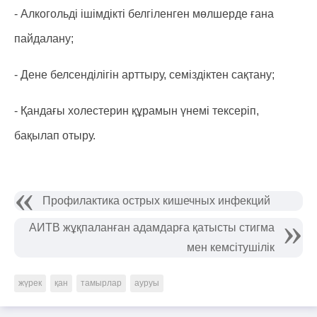
- Алкогольді ішімдікті белгіленген мөлшерде ғана
пайдалану;
- Дене белсенділігін арттыру, семіздіктен сақтану;
- Қандағы холестерин құрамын үнемі тексеріп,
бақылап отыру.
Профилактика острых кишечных инфекций
АИТВ жұқпаланған адамдарға қатысты стигма
мен кемсітушілік
жүрек
қан
тамырлар
ауруы