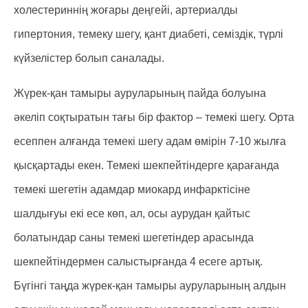
холестериннің жоғары деңгейі, артериалды
гипертония, темеку шегу, қант диабеті, семіздік, түрлі
күйзелістер болып саналады.
Жүрек-қан тамыры ауруларының пайда болуына
әкеліп соқтыратын тағы бір фактор – темекі шегу. Орта
есеппен алғанда темекі шегу адам өмірін 7-10 жылға
қысқартады екен. Темекі шекпейтіндерге қарағанда
темекі шегетін адамдар миокард инфарктісіне
шалдығуы екі есе көп, ал, осы аурудан қайтыс
болатындар саны темекі шегетіндер арасында
шекпейтіндермен салыстырғанда 4 есеге артық.
Бүгінгі таңда жүрек-қан тамыры ауруларының алдын