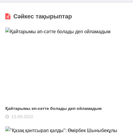
Сәйкес тақырыптар
Қайтарымы әп-сәтте болады деп ойламадым
13-09-2022