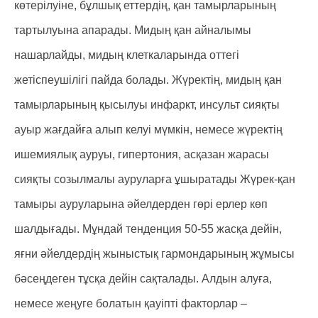
көтерілуіне, бұлшық еттердің, қан тамырларының
тартылуына апарады. Мидың қан айналымы
нашарлайды, мидың клеткаларында оттегі
жетіспеушілігі пайда болады. Жүректің, мидың қан
тамырларының қысылуы инфаркт, инсульт сияқты
ауыр жағдайға алып келуі мүмкін, немесе жүректің
ишемиялық ауруы, гипертония, асқазан жарасы
сияқты созылмалы ауруларға ұшыратады Жүрек-қан
тамыры ауруларына әйелдерден гөрі ерлер көп
шалдығады. Мұндай тенденция 50-55 жасқа дейін,
яғни әйелдердің жыныстық гармондарының жұмысы
бәсеңдеген тұсқа дейін сақталады. Алдын алуға,
немесе жеңуге болатын қауіпті факторлар –