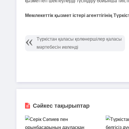
қызметтегі шектеулерді түсіндіру бойынша тиіс
Мемлекеттік қызмет істері агенттігінің Түр
Түркістан қаласы қолөнершілер қаласы
мәртебесін иеленді
Сәйкес тақырыптар