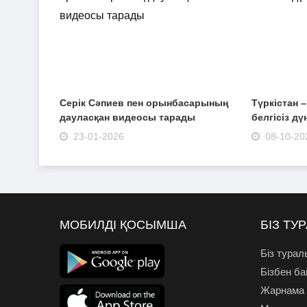
Серік Сәпиев пен орынбасарының
Түркістан 
дауласқан видеосы тарады
белгісіз дү
23-01-2026
08-10-20
МОБИЛДІ ҚОСЫМША
БІЗ ТУ
Біз турал
Бізбен б
Жарнама