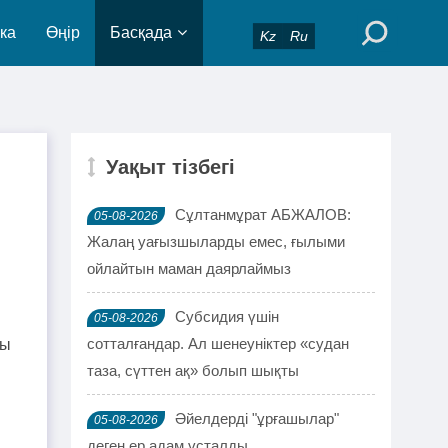
ка
Өңір
Басқада
Kz
Ru
Уақыт тізбегі
Сұлтанмұрат АБЖАЛОВ:
05-08-2026
Жалаң уағызшыларды емес, ғылыми
ойлайтын маман даярлаймыз
Субсидия үшін
05-08-2026
сотталғандар. Ал шенеуніктер «судан
сы
таза, сүттен ақ» болып шықты
Әйелдерді "ұрғашылар"
05-08-2026
деген ер адам ұсталды