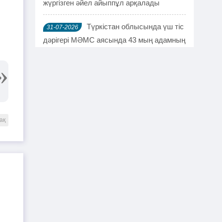
жүргізген әйел айыппұл арқалады
Түркістан облысында үш тіс
31-07-2026
дәрігері МӘМС аясында 43 мың адамның
тісін "емдеген"
Руслан Берденов не үшін
30-07-2026
Respublica партиясынан кеткенін
түсіндірді
ақ
Жанысбек ӨТЕГЕН:
30-07-2026
Әділетті таңдағаныма ешқашан өкінген
емеспін
Күдікті қылмыстық іс,
29-07-2026
күмәнді пара. Шымкентте тағы бір
полковник сотталды