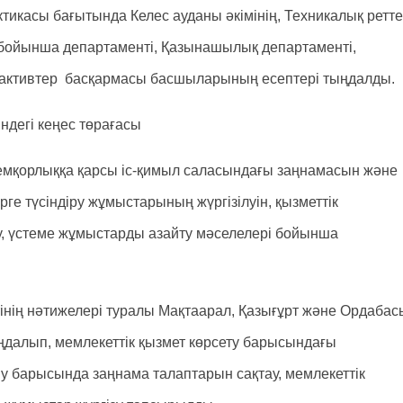
касы бағытында Келес ауданы әкімінің, Техникалық ретте
ы бойынша департаменті, Қазынашылық департаменті,
 активтер басқармасы басшыларының есептері тыңдалды.
ндегі кеңес төрағасы
жемқорлыққа қарсы іс-қимыл саласындағы заңнамасын және
ге түсіндіру жұмыстарының жүргізілуін, қызметтік
ну, үстеме жұмыстарды азайту мәселелері бойынша
тінің нәтижелері туралы Мақтаарал, Қазығұрт және Ордабас
ыңдалып, мемлекеттік қызмет көрсету барысындағы
у барысында заңнама талаптарын сақтау, мемлекеттік