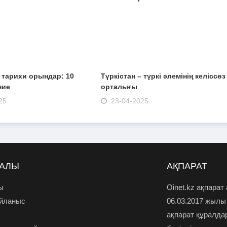
– тарихи орындар: 10
Түркістан – түркі әлемінің келіссөз
ние
орталығы
25
23-04-2025
РАЛЫ
АҚПАРАТ
ы
Oinet.kz ақпарат
айланыс
06.03.2017 жылы
ақпарат құралда