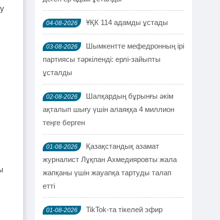
у
ҰҚК 114 адамды ұстады
04-08-2026
Шымкентте мефедронның ірі
03-08-2026
партиясы тәркіленді: ерлі-зайыпты
ұсталды
Шалқардың бұрынғы әкім
02-08-2026
ақталып шығу үшін алаяққа 4 миллион
теңге берген
Қазақстандық азамат
01-08-2026
журналист Лұқпан Ахмедияровты жала
ы
жапқаны үшін жауапқа тартуды талап
етті
TikTok-та тікелей эфир
01-08-2026