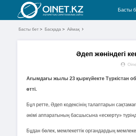
Басты б
Басты бет
>
Басқада
>
Аймақ
Әдеп жөніндегі ке
Oine
Ағымдағы жылы 23 қыркүйекте Түркістан об
өтті.
Бұл ретте, Әдеп кодексінің талаптарын сақтам
әкімі аппаратының басшысына «ескерту» түрінде
Бұдан бөлек, мемлекеттік органдардың мемлеке