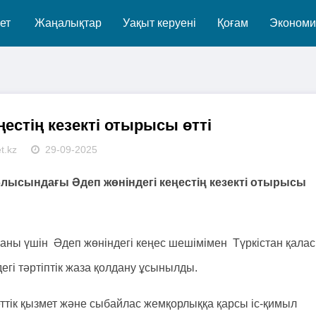
ет
Жаңалықтар
Уақыт керуені
Қоғам
Экономи
ңестің кезекті отырысы өтті
t.kz
29-09-2025
лысындағы Әдеп жөніндегі кеңестің кезекті отырысы
ағаны үшін Әдеп жөніндегі кеңес шешімімен Түркістан қала
гі тәртіптік жаза қолдану ұсынылды.
ттік қызмет және сыбайлас жемқорлыққа қарсы іс-қимыл