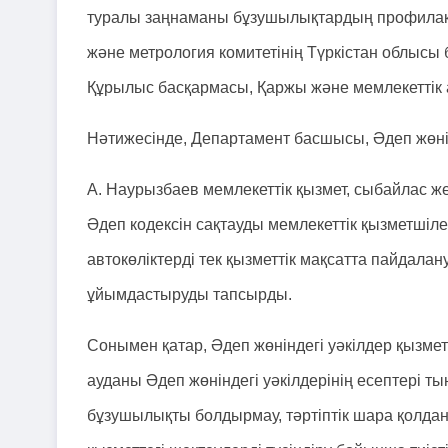
туралы заңнаманы бұзушылықтардың профилакти
және метрология комитетінің Түркістан облыс
Құрылыс басқармасы, Қаржы және мемлекеттік
Нәтижесінде, Департамент басшысы, Әдеп жөні
А. Наурызбаев мемлекеттік қызмет, сыбайлас 
Әдеп кодексін сақтауды мемлекеттік қызметшілер
автокөліктерді тек қызметтік мақсатта пайдала
ұйымдастыруды тапсырды.
Сонымен қатар, Әдеп жөніндегі уәкілдер қызме
ауданы Әдеп жөніндегі уәкілдерінің есептері т
бұзушылықты болдырмау, тәртіптік шара қолдан