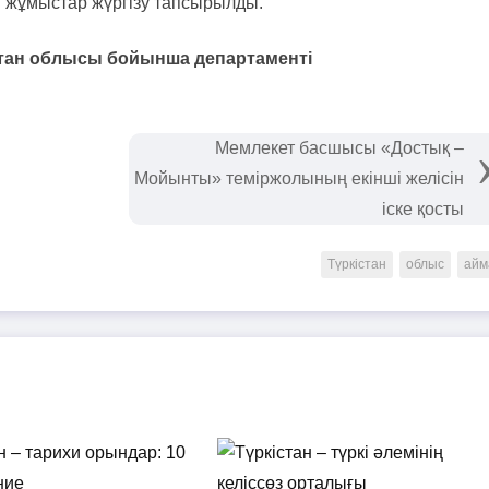
ті жұмыстар жүргізу тапсырылды.
кістан облысы бойынша департаменті
Мемлекет басшысы «Достық –
Мойынты» теміржолының екінші желісін
іске қосты
Түркістан
облыс
айм