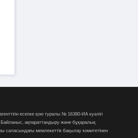
"Атамекеннің" экс-басшысы
28-07-2026
Абылай Мырзахметов бостандыққа
шықты
Премьер-министр Алматы
28-07-2026
облысының әкімін сынап тастады
Нұрай Серікбайды өлтірген
28-07-2026
күдікті сотта қыздың өзі бірінші пышақ
сұққанын мәлімдеді
Шымкентте Toyota мен
27-07-2026
Lexus бренді майларының көшірмесін
сатып келген
 агенттігін есепке қою туралы № 16380-ИА куәлігі
Түркістан облысында ер
 Байланыс, ақпараттандыру және бұқаралық
27-07-2026
адам анасын өлтірді деген күдікке ілінді
ры саласындағы мемлекеттік бақылау комитетінен