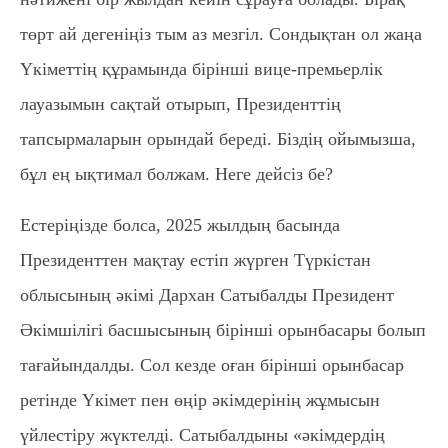
төрт ай дегеніңіз тым аз мезгіл. Сондықтан ол жаңа
Үкіметтің құрамында бірінші вице-премьерлік
лауазымын сақтай отырып, Президенттің
тапсырмаларын орындай береді. Біздің ойымызша,
бұл ең ықтимал болжам. Неге дейсіз бе?
Естеріңізде болса, 2025 жылдың басында
Президенттен мақтау естіп жүрген Түркістан
облысының әкімі Дархан Сатыбалды Президент
Әкімшілігі басшысының бірінші орынбасары болып
тағайындалды. Сол кезде оған бірінші орынбасар
ретінде Үкімет пен өңір әкімдерінің жұмысын
үйлестіру жүктелді. Сатыбалдыны «әкімдердің