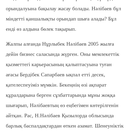
орындалуына бақылау жасау болады. Нәлібаев бұл
міндетті қаншалықты орындап шыға алады? Бұл
енді өз алдына бөлек тақырып.
Жалпы алғанда Нұрлыбек Нәлібаев 2005 жылға
дейін бизнес саласында жүрген. Оны мемлекеттік
қызметтегі карьерасының қалыптасуына туған
ағасы Бердібек Сапарбаев ықпал етті десек,
қателеспеуіміз мүмкін. Бекеңнің өзі ақпарат
құралдарына берген сұхбаттарында мұны жоққа
шығарып, Нәлібаевтың өз еңбегімен көтерілгенін
айтқан. Рас, Н.Нәлібаев Қызылорда облысында
барлық баспалдақтардан өткен азамат. Шенеуніктік