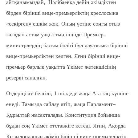
айтқанымыздай, Нәлібаевқа дейін әкімдіктен
бірден бірінші вице-премьерліктің креслосына
«секірген» ешкім жоқ. Оның үстіне соңғы отыз
жылдан астам уақыттың ішінде Премьер-
министрлердің басым бөлігі бұл лауазымға бірінші
вице-премьерліктен келген. Яғни бірінші вице-
премьер барлық уақытта Үкімет жетекшісінің
резерві саналған.
Өздеріңізге белгілі, 1 шілдеде жаңа Ата заң күшіне
енеді. Тамызда сайлау өтіп, жаңа Парламент–
Құрылтай жасақталады. Конституция бойынша
бұдан соң Үкімет отставкіге кетеді. Яғни, Ақорда
Қызылорданың әкімін бірінші вице-премьерліктің