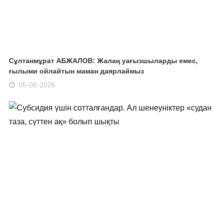
Сұлтанмұрат АБЖАЛОВ: Жалаң уағызшыларды емес,
ғылыми ойлайтын маман даярлаймыз
05-08-2026