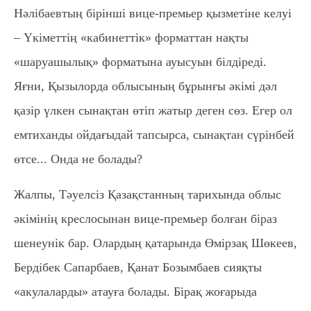
Нәлібаевтың бірінші вице-премьер қызметіне келуі
– Үкіметтің «кабинеттік» форматтан нақты
«шаруашылық» форматына ауысуын білдіреді.
Яғни, Қызылорда облысының бұрынғы әкімі дәл
қазір үлкен сынақтан өтіп жатыр деген сөз. Егер ол
емтиханды ойдағыдай тапсырса, сынақтан сүрінбей
өтсе... Онда не болады?
Жалпы, Тәуелсіз Қазақстанның тарихында облыс
әкімінің креслосынан вице-премьер болған біраз
шенеунік бар. Олардың қатарында Өмірзақ Шөкеев,
Бердібек Сапарбаев, Қанат Бозымбаев сияқты
«акулаларды» атауға болады. Бірақ жоғарыда