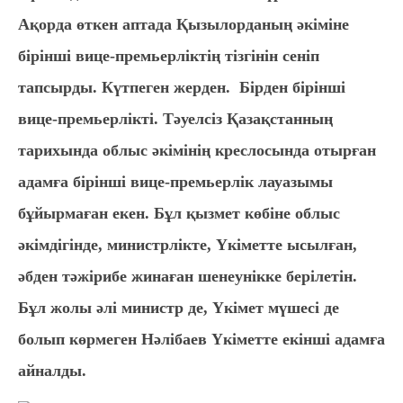
Ақорда өткен аптада Қызылорданың әкіміне
бірінші вице-премьерліктің тізгінін сеніп
тапсырды. Күтпеген жерден. Бірден бірінші
вице-премьерлікті. Тәуелсіз Қазақстанның
тарихында облыс әкімінің креслосында отырған
адамға бірінші вице-премьерлік лауазымы
бұйырмаған екен. Бұл қызмет көбіне облыс
әкімдігінде, министрлікте, Үкіметте ысылған,
әбден тәжірибе жинаған шенеунікке берілетін.
Бұл жолы әлі министр де, Үкімет мүшесі де
болып көрмеген Нәлібаев Үкіметте екінші адамға
айналды.