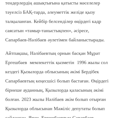
тендерлердің ашықтығына қатысты мәселелер
тәуелсіз БАҚ-тарда, әлеуметтік желіде қызу
талқыланған. Кейбір белсенділер өңірдегі кадр
саясатын «тамыр-таныстықпен», әсіресе,
Сапарбаев-Нәлібаев әулетімен байланыстырады.
Айтпақшы, Нәлібаевтың орнын басқан Мұрат
Ергешбаев мемлекеттік қызметін 1996 жылы сол
кездегі Қызылорда облысының әкімі Бердібек
Сапарбаевтың кеңесшісі болып бастаған. Өңірдегі
бірнеше ауданның, Қызылорда қаласының әкімі
болған. 2023 жылы Нәлібаев әкім болып отырған
Қызылорда облысынан Мәжіліс депутаты болып
сайланған. Яғни, Ергешбаевтың Сапарбаев-