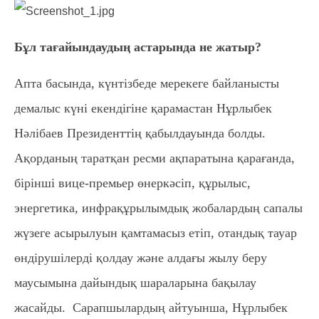
Бұл тағайындаудың астарында не жатыр?
Апта басында, күнтізбеде мерекеге байланысты
демалыс күні екендігіне қарамастан Нұрлыбек
Нәлібаев Президенттің қабылдауында болды.
Ақорданың таратқан ресми ақпаратына қарағанда,
бірінші вице-премьер өнеркәсіп, құрылыс,
энергетика, инфрақұрылымдық жобалардың сапалы
жүзеге асырылуын қамтамасыз етіп, отандық тауар
өндірушілерді қолдау және алдағы жылу беру
маусымына дайындық шараларына бақылау
жасайды. Сарапшылардың айтуынша, Нұрлыбек