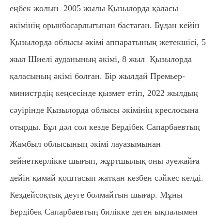
еңбек жолын 2005 жылы Қызылорда қаласы
әкімінің орынбасарлығынан бастаған. Бұдан кейін
Қызылорда облысы әкімі аппаратының жетекшісі, 5
жыл Шиелі ауданының әкімі, 8 жыл Қызылорда
қаласының әкімі болған. Бір жылдай Премьер-
министрдің кеңсесінде қызмет етіп, 2022 жылдың
сәуірінде Қызылорда облысы әкімінің креслосына
отырды. Бұл дәл сол кезде Бердібек Сапарбаевтың
Жамбыл облысының әкімі лауазымынан
зейнеткерлікке шығып, жұртшылық оны әуежайға
дейін қимай қоштасып жатқан кезбен сәйкес келді.
Кездейсоқтық деуге болмайтын шығар. Мұны
Бердібек Сапарбаевтың билікке деген ықпалымен