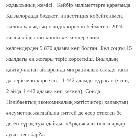
жұмысының жемісі. Кейбір мәліметтерге қарағанда
Қызылордада бюджет, инвестиция көбейгенімен,
жалпы халықтың өзіндік кірісі көбеймеген. 2024
жылы облыстан көшіп кеткендер саны
келгендерден 9 870 адамға көп болған. Бұл соңғы 15
жылдағы ең жоғары теріс көрсеткіш. Биылдың
қаңтар-ақпан айларында миграциялық сальдо тағы
да теріс мән көрсетіп, -1 442 адамды құраған (яғни,
2 айда 1 442 адамға көп кеткен). Сонда
Нәлібаевтың экономикалық жетістіктері халықтың
әлеуметтік жағдайына титтей де әсер етпеген бе
деген сұрақ туындайды. «Арқа жылы болса арқар
ауып несі бар?».