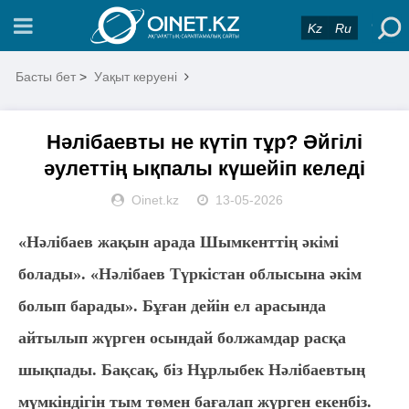
Kz
Ru
Басты бет
>
Уақыт керуені
Нәлібаевты не күтіп тұр? Әйгілі
әулеттің ықпалы күшейіп келеді
Oinet.kz
13-05-2026
«Нәлібаев жақын арада Шымкенттің әкімі
болады». «Нәлібаев Түркістан облысына әкім
болып барады». Бұған дейін ел арасында
айтылып жүрген осындай болжамдар расқа
шықпады. Бақсақ, біз Нұрлыбек Нәлібаевтың
мүмкіндігін тым төмен бағалап жүрген екенбіз.