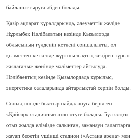
байланыстыруға әбден болады.
Қазір ақпарат құралдарында, әлеуметтік желіде
Нұрлыбек Нәлібаевтың кезінде Қызылорда
облысының гүлденіп кеткені соншалықты, ол
қызметтен кеткенде жұртшылықтың «еңіреп тұрып
жылағаны» жөнінде мәліметтер айтылуда.
Нәлібаевтың кезінде Қызылордада құрылыс,
энергетика салаларында айтарлықтай серпін болды.
Соның ішінде былтыр пайдалануға берілген
«Қайсар» стадионын атап өтуге болады. Бұл соңғы
отыз жылда елімізде салынған, заманауи талаптарға
жауап беретін үшінші стадион («Астана арена» мен