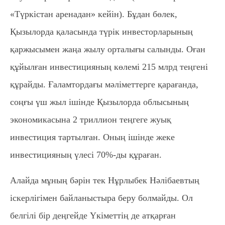
«Түркістан аренадан» кейін). Бұдан бөлек,
Қызылорда қаласында түрік инвесторларының
қаржысымен жаңа жылу орталығы салынды. Оған
құйылған инвестицияның көлемі 215 млрд теңгені
құрайды. Ғаламтордағы мәліметтерге қарағанда,
соңғы үш жыл ішінде Қызылорда облысының
экономикасына 2 триллион теңгеге жуық
инвестиция тартылған. Оның ішінде жеке
инвестицияның үлесі 70%-ды құраған.
Алайда мұның бәрін тек Нұрлыбек Нәлібаевтың
іскерлігімен байланыстыра беру болмайды. Ол
белгілі бір деңгейде Үкіметтің де атқарған