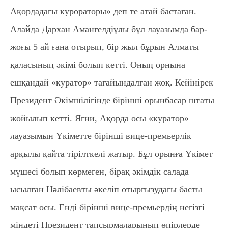
Ақордадағы курораторы» деп те атай бастаған.
Алайда Дархан Амангелдіұлы бұл лауазымда бар-
жоғы 5 ай ғана отырып, бір жыл бұрын Алматы
қаласының әкімі болып кетті. Оның орнына
ешқандай «куратор» тағайындалған жоқ. Кейінірек
Президент Әкімшілігінде бірінші орынбасар штаты
жойылып кетті. Яғни, Ақорда осы «куратор»
лауазымын Үкіметте бірінші вице-премьерлік
арқылы қайта тірілткелі жатыр. Бұл орынға Үкімет
мүшесі болып көрмеген, бірақ әкімдік салада
ысылған Нәлібаевты әкеліп отырғызудағы басты
мақсат осы. Енді бірінші вице-премьердің негізгі
міндеті Президент тапсырмаларының өңірлерде