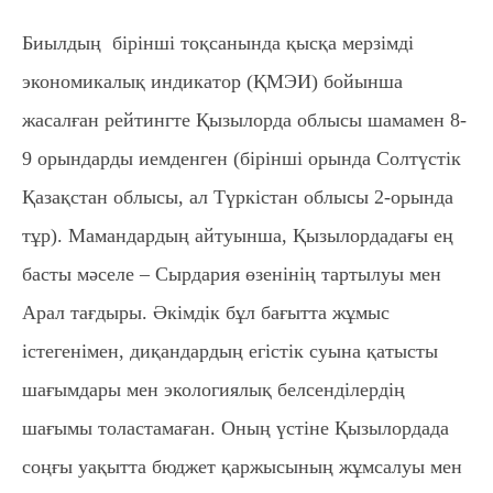
Биылдың бірінші тоқсанында қысқа мерзімді
экономикалық индикатор (ҚМЭИ) бойынша
жасалған рейтингте Қызылорда облысы шамамен 8-
9 орындарды иемденген (бірінші орында Солтүстік
Қазақстан облысы, ал Түркістан облысы 2-орында
тұр). Мамандардың айтуынша, Қызылордадағы ең
басты мәселе – Сырдария өзенінің тартылуы мен
Арал тағдыры. Әкімдік бұл бағытта жұмыс
істегенімен, диқандардың егістік суына қатысты
шағымдары мен экологиялық белсенділердің
шағымы толастамаған. Оның үстіне Қызылордада
соңғы уақытта бюджет қаржысының жұмсалуы мен