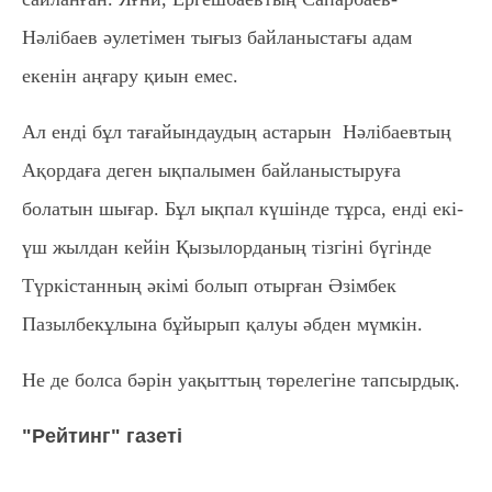
Нәлібаев әулетімен тығыз байланыстағы адам
екенін аңғару қиын емес.
Ал енді бұл тағайындаудың астарын Нәлібаевтың
Ақордаға деген ықпалымен байланыстыруға
болатын шығар. Бұл ықпал күшінде тұрса, енді екі-
үш жылдан кейін Қызылорданың тізгіні бүгінде
Түркістанның әкімі болып отырған Әзімбек
Пазылбекұлына бұйырып қалуы әбден мүмкін.
Не де болса бәрін уақыттың төрелегіне тапсырдық.
"Рейтинг" газеті