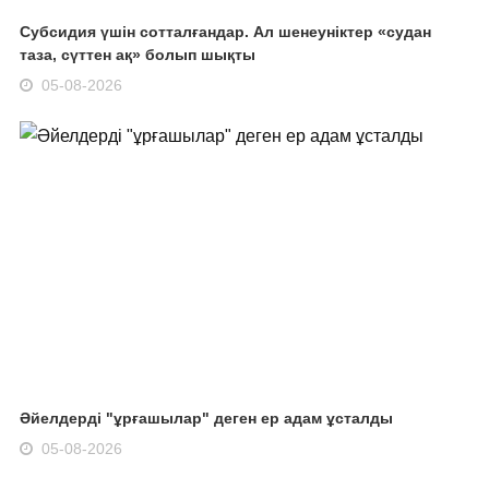
Субсидия үшін сотталғандар. Ал шенеуніктер «судан
таза, сүттен ақ» болып шықты
05-08-2026
Әйелдерді "ұрғашылар" деген ер адам ұсталды
05-08-2026