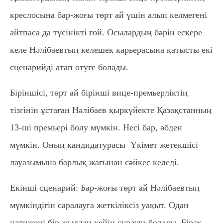
креслосына бар-жоғы төрт ай үшін алып келмегені
айтпаса да түсінікті ғой. Осылардың бәрін ескере
келе Нәлібаевтың келешек карьерасына қатысты екі
сценарийді атап өтуге болады.
Біріншісі, төрт ай бірінші вице-премьерліктің
тізгінін ұстаған Нәлібаев қыркүйекте Қазақстанның
13-ші премьері болу мүмкін. Несі бар, әбден
мүмкін. Оның кандидатурасы Үкімет жетекшісі
лауазымына барлық жағынан сәйкес келеді.
Екінші сценарий: Бар-жоғы төрт ай Нәлібаевтың
мүмкіндігін саралауға жеткіліксіз уақыт. Одан
нәтижені бір жылдан кейін сұрауға болады. Бірақ