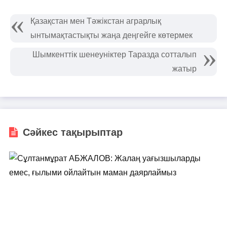
Қазақстан мен Тәжікстан аграрлық
ынтымақтастықты жаңа деңгейге көтермек
Шымкенттік шенеуніктер Таразда сотталып
жатыр
Сәйкес тақырыптар