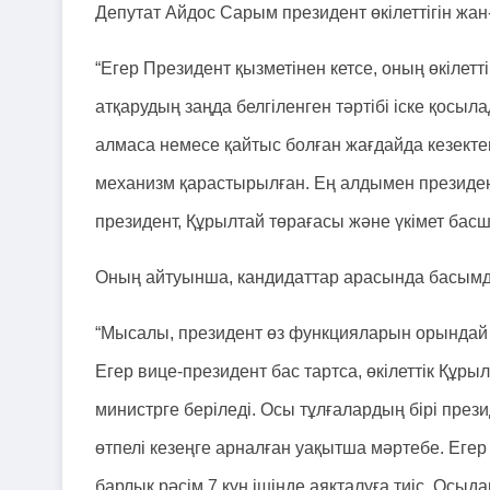
Депутат Айдос Сарым президент өкілеттігін жан-
“Егер Президент қызметінен кетсе, оның өкілет
атқарудың заңда белгіленген тәртібі іске қосы
алмаса немесе қайтыс болған жағдайда кезект
механизм қарастырылған. Ең алдымен президент
президент, Құрылтай төрағасы және үкімет бас
Оның айтуынша, кандидаттар арасында басымдық 
“Мысалы, президент өз функцияларын орындай
Егер вице-президент бас тартса, өкілеттік Құры
министрге беріледі. Осы тұлғалардың бірі пре
өтпелі кезеңге арналған уақытша мәртебе. Егер
барлық рәсім 7 күн ішінде аяқталуға тиіс. Осыдан