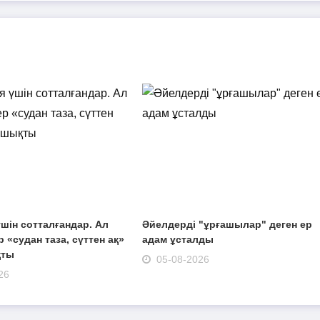
шін сотталғандар. Ал
Әйелдерді "ұрғашылар" деген ер
 «судан таза, сүттен ақ»
адам ұсталды
қты
05-08-2026
26