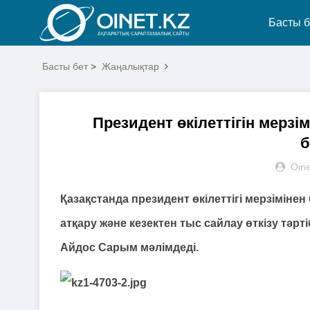
Басты б
Басты бет
>
Жаңалықтар
Президент өкілеттігін мерзі
б
Oine
Қазақстанда президент өкілеттігі мерзіміне
атқару және кезектен тыс сайлау өткізу тәрт
Айдос Сарым мәлімдеді.