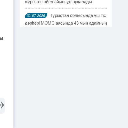
жүргізген әйел айыппұл арқалады
Түркістан облысында үш тіс
31-07-2026
дәрігері МӘМС аясында 43 мың адамның
тісін "емдеген"
ты
Руслан Берденов не үшін
30-07-2026
Respublica партиясынан кеткенін
түсіндірді
Жанысбек ӨТЕГЕН:
30-07-2026
Әділетті таңдағаныма ешқашан өкінген
емеспін
Күдікті қылмыстық іс,
29-07-2026
күмәнді пара. Шымкентте тағы бір
полковник сотталды