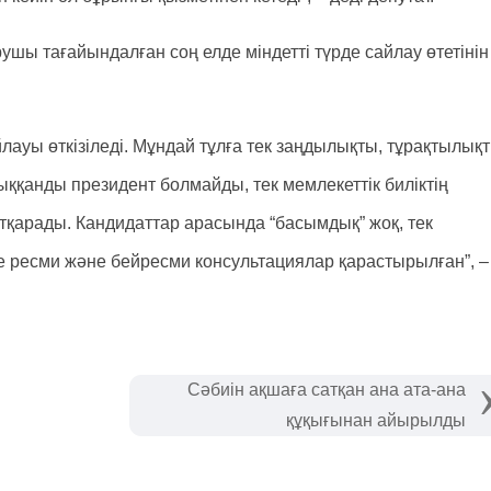
шы тағайындалған соң елде міндетті түрде сайлау өтетінін
айлауы өткізіледі. Мұндай тұлға тек заңдылықты, тұрақтылық
ыққанды президент болмайды, тек мемлекеттік биліктің
тқарады. Кандидаттар арасында “басымдық” жоқ, тек
нде ресми және бейресми консультациялар қарастырылған”, –
Сәбиін ақшаға сатқан ана ата-ана
құқығынан айырылды