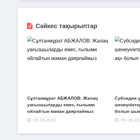
Сәйкес тақырыптар
Сұлтанмұрат АБЖАЛОВ: Жалаң
Субсидия ү
уағызшыларды емес, ғылыми
шенеуніктер
ойлайтын маман даярлаймыз
болып шы
05-08-2026
05-08-20