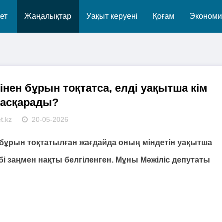
ет
Жаңалықтар
Уақыт керуені
Қоғам
Экономи
мінен бұрын тоқтатса, елді уақытша кім
асқарады?
t.kz
20-05-2026
н бұрын тоқтатылған жағдайда оның міндетін уақытша
ібі заңмен нақты белгіленген. Мұны Мәжіліс депутаты