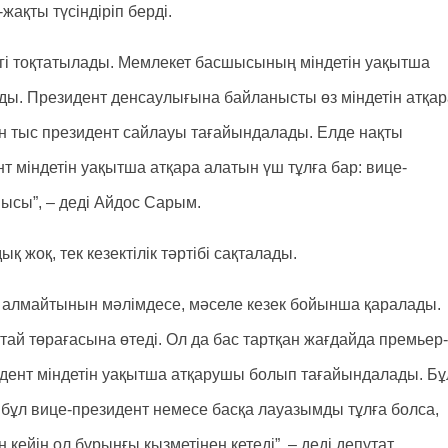
жақты түсіндіріп берді.
тігі тоқтатылады. Мемлекет басшысының міндетін уақытша
лады. Президент денсаулығына байланысты өз міндетін атқа
ен тыс президент сайлауы тағайындалады. Елде нақты
 міндетін уақытша атқара алатын үш тұлға бар: вице-
шысы”, – деді Айдос Сарым.
жоқ, тек кезектілік тәртібі сақталады.
 алмайтынын мәлімдесе, мәселе кезек бойынша қаралады.
лтай төрағасына өтеді. Ол да бас тартқан жағдайда премьер-
зидент міндетін уақытша атқарушы болып тағайындалады. Бұ
 бұл вице-президент немесе басқа лауазымды тұлға болса,
 кейін ол бұрынғы қызметінен кетеді”, – деді депутат.