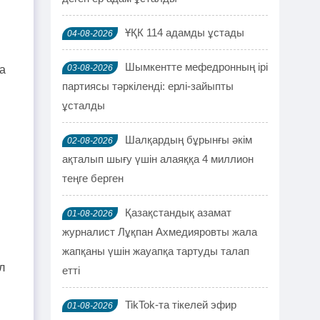
ҰҚК 114 адамды ұстады
04-08-2026
Шымкентте мефедронның ірі
03-08-2026
ра
партиясы тәркіленді: ерлі-зайыпты
ұсталды
Шалқардың бұрынғы әкім
02-08-2026
ақталып шығу үшін алаяққа 4 миллион
теңге берген
Қазақстандық азамат
01-08-2026
журналист Лұқпан Ахмедияровты жала
жапқаны үшін жауапқа тартуды талап
л
етті
TikTok-та тікелей эфир
01-08-2026