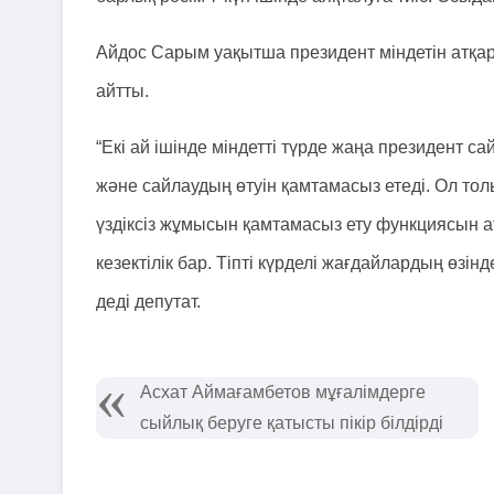
Айдос Сарым уақытша президент міндетін атқару
айтты.
“Екі ай ішінде міндетті түрде жаңа президент с
және сайлаудың өтуін қамтамасыз етеді. Ол тол
үздіксіз жұмысын қамтамасыз ету функциясын а
кезектілік бар. Тіпті күрделі жағдайлардың өзі
деді депутат.
Асхат Аймағамбетов мұғалімдерге
сыйлық беруге қатысты пікір білдірді