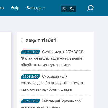
ка
Өңір
Басқада
Kz
Ru
Уақыт тізбегі
Сұлтанмұрат АБЖАЛОВ:
05-08-2026
Жалаң уағызшыларды емес, ғылыми
ойлайтын маман даярлаймыз
Субсидия үшін
05-08-2026
сотталғандар. Ал шенеуніктер «судан
таза, сүттен ақ» болып шықты
Әйелдерді "ұрғашылар"
05-08-2026
деген ер адам ұсталды