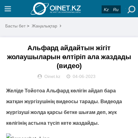
Kz
Ru
Басты бет
>
Жаңалықтар
Альфард айдайтын жігіт
жолаушыларын өлтіріп ала жаздады
(видео)
Oinet.kz
04-06-2023
Желіде Тойотоа Альфард көлігін айдап бара
жатқан жүргізушінің видеосы тарады. Видеода
жүргізуші жолда қарсы бетке шығам деп, жүк
көлігінің астына түсіп кете жаздайды.