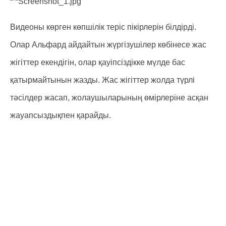
Видеоны көрген көпшілік теріс пікірлерін білдірді.
Олар Альфард айдайтын жүргізушілер көбінесе жас
жігіттер екендігін, олар қауіпсіздікке мүлде бас
қатырмайтынын жазды. Жас жігіттер жолда түрлі
тәсілдер жасап, жолаушыларының өмірлеріне асқан
жауапсыздықпен қарайды.