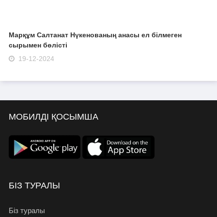
Марқұм Салтанат Нүкенованың анасы ел білмеген
сырымен бөлісті
19-12-2024
МОБИЛДІ ҚОСЫМША
БІЗ ТУРАЛЫ
Біз туралы