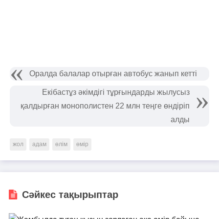
Оралда балалар отырған автобус жанып кетті
Екібастұз әкімдігі тұрғындарды жылусыз
қалдырған монополистен 22 млн теңге өндіріп
алды
жол
адам
өлім
өмір
Сәйкес тақырыптар