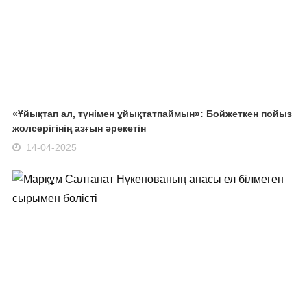
«Ұйықтап ал, түнімен ұйықтатпаймын»: Бойжеткен пойыз
жолсерігінің азғын әрекетін
14-04-2025