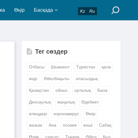
ка
Өңір
Басқада
Kz
Ru
Тег сөздер
Отбасы
Шымкент
Түркістан
қала
өңір
Әйелбақыты
опасыздық
Қазақстан
облыс
орталық
Бала
Денсаулық
жаңалық
Әдебиет
өлеңдері
коронавирус
Өмір
жазым
Ана
поэзия
әнші
Сабақ
Өлім
саясат
Тоқаев
Әйел
Қыз