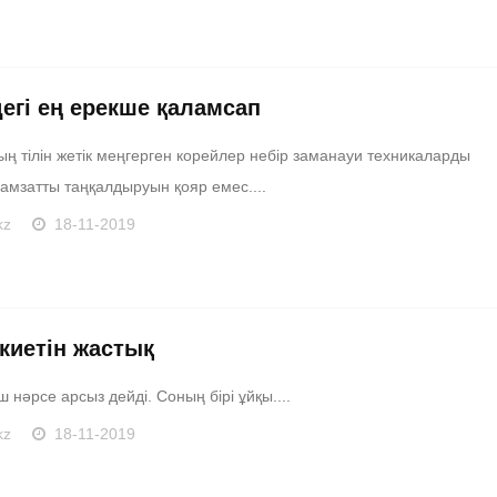
егі ең ерекше қаламсап
ң тілін жетік меңгерген корейлер небір заманауи техникаларды
амзатты таңқалдыруын қояр емес....
kz
18-11-2019
 киетін жастық
ш нәрсе арсыз дейді. Соның бірі ұйқы....
kz
18-11-2019