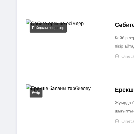
Сәбиг
Пайдалы кеңестер
Кейбір зе
пікір айта
Oinet.
Ерекш
Өмір
Жуырда б
шығыпты» 
Oinet.