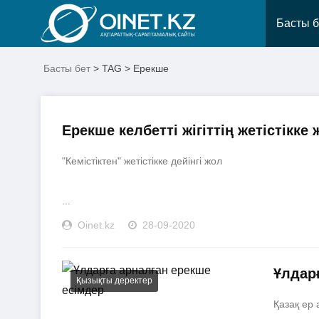
Басты б
Басты бет
> TAG > Ерекше
Ерекше келбетті жігіттің жетістікке
"Кемістіктен" жетістікке дейінгі жол
...
Oinet.kz
28-09-2020
Ұлдар
Қызықты деректер
Қазақ ер 