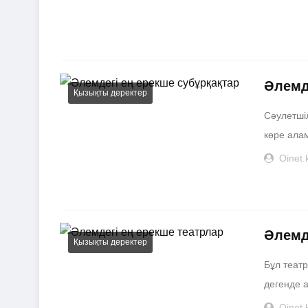
Әлемд
Қызықты деректер
Сәулетшіл
көре алам
Oinet.
Әлемд
Қызықты деректер
Бұл теат
дегенде а
Oinet.