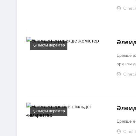
Oinet.
Әлемд
Қызықты деректер
Ерекше же
арқылы д
Oinet.
Әлемд
Қызықты деректер
Ерекше ә
Oinet.