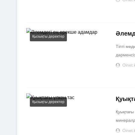
Әлемд
Қызықты деректер
Тіпті ме
дәрменсіз
Oinet.
Қуықт
Қызықты деректер
Қуықтағы 
минералды
Oinet.