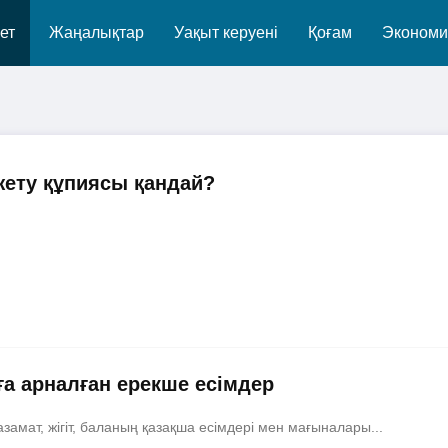
ет
Жаңалықтар
Уақыт керуені
Қоғам
Экономи
 жету құпиясы қандай?
ға арналған ерекше есімдер
азамат, жігіт, баланың қазақша есімдері мен мағыналары...