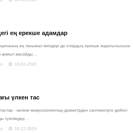
егі ең ерекше адамдар
дицинаның ең танымал өкілдері де олардың ерекше жаратылысына
 қимыл жасайды....
kz
10-02-2020
ағы үлкен тас
тастар - көлемі микроскопиялық диаметрден сантиметрге дейінгі
 түзілімдер....
kz
10-12-2019