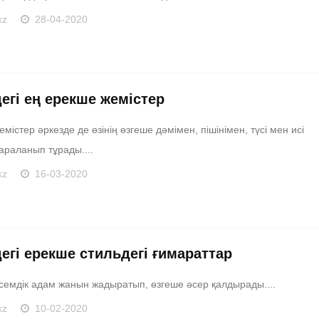
kz
28-04-2020
егі ең ерекше жемістер
містер әркезде де өзінің өзгеше дәмімен, пішінімен, түсі мен исі
араланып тұрады....
kz
16-03-2020
егі ерекше стильдегі ғимараттар
семдік адам жанын жадыратып, өзгеше әсер қалдырады....
kz
10-02-2020