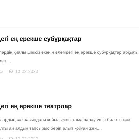
егі ең ерекше субұрқақтар
ердің қиялы шексіз екенін әлемдегі ең ерекше субұрқақтар арқылы
ыз....
kz
10-02-2020
егі ең ерекше театрлар
рлардың сахнасындағы қойылымды тамашалау үшін билетті кем
лты ай алдын тапсырыс беріп алып қойған жөн....
kz
10-02-2020