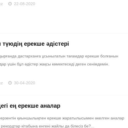
kz
22-08-2020
 түюдің ерекше әдістері
қырғанда дастарханға ұсынылатын тағамдар ерекше болғанын
ар үшін бұл әдістер жақсы көмектеседі деген сенімдемін.
kz
30-04-2020
егі ең ерекше аналар
перзентін қиыншылықпен ерекше жаратылысымен әкелген аналар
 рекордтар кітабына енгені жайлы да білесіз бе?...