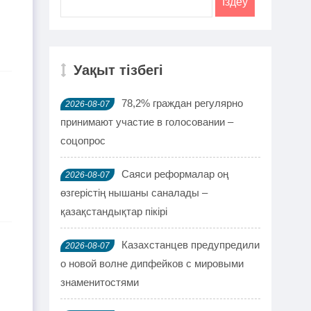
Уақыт тізбегі
78,2% граждан регулярно
2026-08-07
принимают участие в голосовании –
соцопрос
Саяси реформалар оң
2026-08-07
өзгерістің нышаны саналады –
қазақстандықтар пікірі
Казахстанцев предупредили
2026-08-07
о новой волне дипфейков с мировыми
знаменитостями