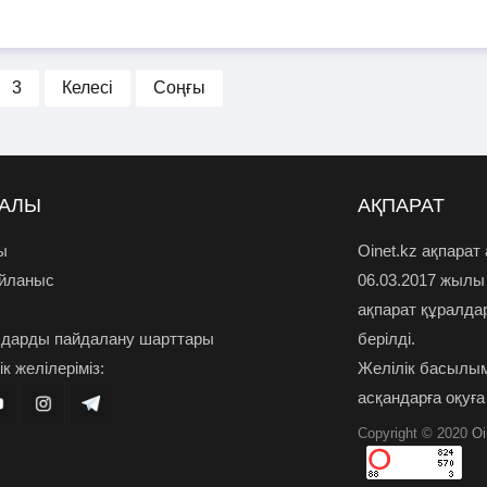
3
Келесі
Соңғы
РАЛЫ
АҚПАРАТ
ы
Oinet.kz ақпарат
айланыс
06.03.2017 жылы
ақпарат құралда
дарды пайдалану шарттары
берілді.
к желілеріміз:
Желілік басылым
асқандарға оқуға
Copyright © 2020
Oi