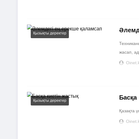
Әлемд
Қызықты деректер
Техниканы
жасап, ад
Oinet.
Басқа
Қызықты деректер
Қазақта ү
Oinet.