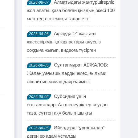
Алматыдағы жантүршігерлік
2026-08-07
жол апаты: қаза болған қыздың әкесі 100
млн теңге өтемақы талап етті
Ақтауда 14 жастағы
2026-08-06
жасөспірімді қатарластары аяусыз
соққыға жығып, видеоға түсірген
Сұлтанмұрат АБЖАЛОВ:
2026-08-05
Жалаң уағызшыларды емес, ғылыми
ойлайтын маман даярлаймыз
Субсидия үшін
2026-08-05
сотталғандар. Ал шенеуніктер «судан
таза, сүттен ақ» болып шықты
Әйелдерді "ұрғашылар"
2026-08-05
деген ер адам ұсталды