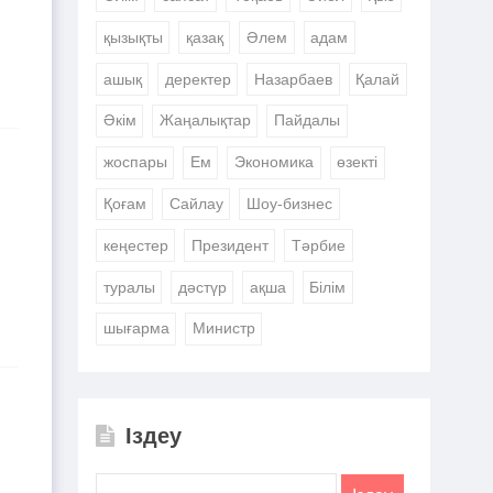
қызықты
қазақ
Әлем
адам
ашық
деректер
Назарбаев
Қалай
Әкім
Жаңалықтар
Пайдалы
жоспары
Ем
Экономика
өзекті
Қоғам
Сайлау
Шоу-бизнес
кеңестер
Президент
Тәрбие
туралы
дәстүр
ақша
Білім
шығарма
Министр
Іздеу