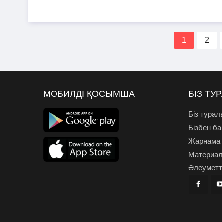
1
2
МОБИЛДІ ҚОСЫМША
БІЗ ТУ
Біз турал
Бізбен б
Жарнама
Материал
Әлеуметті