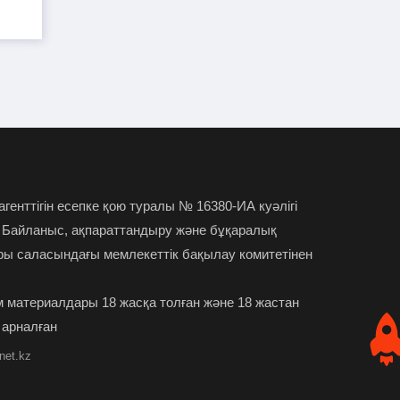
Кремль Тоқаевтың
2026-07-26
Украинадағы қақтығысты тоқтату
ұсынысына жауап берді
Тоқаев Ресей мен Украина
2026-07-26
арасындағы қақтығысты уақытша
тоқтатуды ұсынды
Тоқаев Омбыға барды
2026-07-25
 агенттігін есепке қою туралы № 16380-ИА куәлігі
 Байланыс, ақпараттандыру және бұқаралық
Түркістан облысында 2
2026-07-24
ры саласындағы мемлекеттік бақылау комитетінен
жасар бала әжетханаға құлап, қайтыс
болды
 материалдары 18 жасқа толған және 18 жастан
 арналған
Ұлттық банк төрағасының
2026-07-24
орынбасары 64 875 теңге айыппұл
net.kz
арқалады