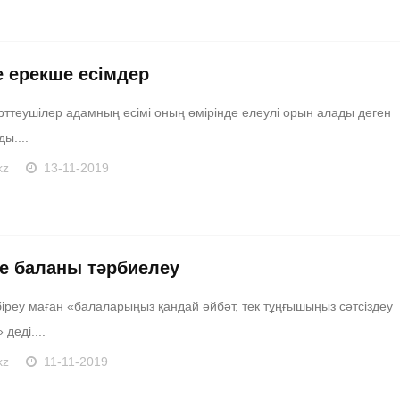
е ерекше есімдер
рттеушілер адамның есімі оның өмірінде елеулі орын алады деген
ды....
kz
13-11-2019
е баланы тәрбиелеу
іреу маған «балаларыңыз қандай әйбәт, тек тұңғышыңыз сәтсіздеу
деді....
kz
11-11-2019