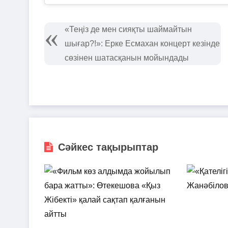
«Теңіз де мен сияқты шаймайтын
шығар?!»: Ерке Есмахан концерт кезінде
сөзінен шатасқанын мойындады
Сәйкес тақырыптар