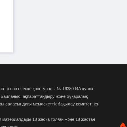
TikTok-та тікелей эфир
01-08-2026
жүргізген әйел айыппұл арқалады
Түркістан облысында үш тіс
31-07-2026
дәрігері МӘМС аясында 43 мың адамның
тісін "емдеген"
Руслан Берденов не үшін
30-07-2026
Respublica партиясынан кеткенін
түсіндірді
 агенттігін есепке қою туралы № 16380-ИА куәлігі
Жанысбек ӨТЕГЕН:
30-07-2026
 Байланыс, ақпараттандыру және бұқаралық
Әділетті таңдағаныма ешқашан өкінген
ры саласындағы мемлекеттік бақылау комитетінен
емеспін
 материалдары 18 жасқа толған және 18 жастан
Күдікті қылмыстық іс,
29-07-2026
 арналған