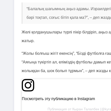
“Балалық шағымның аңыз адамы. Израилдегі
бәрі тоқтап, соғыс бітіп қала ма?”, – деп жа
Желі қолданушылары түрлі пікір білдіріп, аңыз
жатыр.
“Жолы болғыш жігіт екенсің”, “Бізді футболға ғаш
“Аяғыңа түкіртіп ал, еліміздің футболы дамып к
жолыққан ба, шок болып тұрмын”, – деп жазды к
Посмотреть эту публикацию в Instagram
Публикация от Кыран Талапбек (@kyra