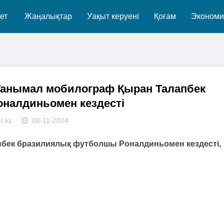
ет
Жаңалықтар
Уақыт керуені
Қоғам
Экономи
 Танымал мобилограф Қыран Талапбек
налдиньомен кездесті
t.kz
08-11-2024
пбек бразилиялық футболшы Роналдиньомен кездесті,
.