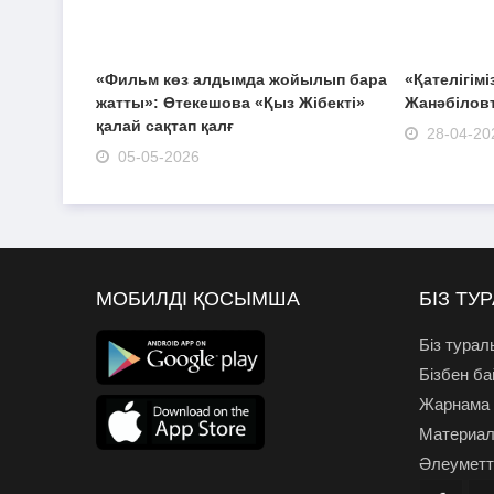
«Фильм көз алдымда жойылып бара
«Қателігімі
жатты»: Өтекешова «Қыз Жібекті»
Жанәбіловт
қалай сақтап қалғ
28-04-20
05-05-2026
МОБИЛДІ ҚОСЫМША
БІЗ ТУ
Біз турал
Бізбен б
Жарнама
Материал
Әлеуметті