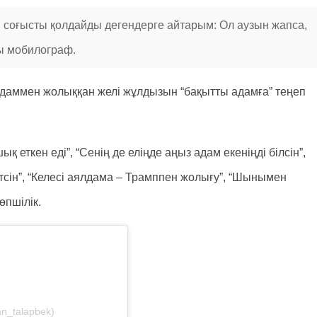
 соғысты қолдайды дегендерге айтарым: Ол аузын жапса,
зды мобилограф.
 адаммен жолыққан желі жұлдызын “бақытты адамға” теңеп
ық еткен еді”, “Сенің де еліңде аңыз адам екеніңді білсін”,
етсін”, “Келесі аялдама – Трамппен жолығу”, “Шынымен
өпшілік.
n_talapbek)