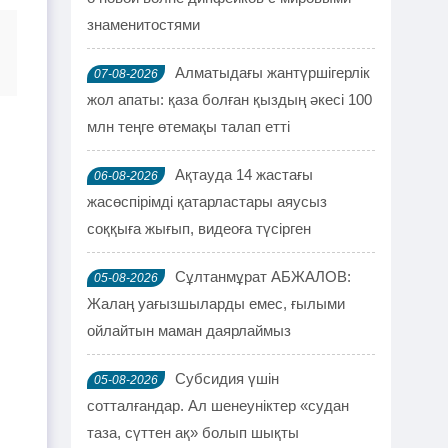
знаменитостями
Алматыдағы жантүршігерлік
07-08-2026
жол апаты: қаза болған қыздың әкесі 100
млн теңге өтемақы талап етті
Ақтауда 14 жастағы
06-08-2026
жасөспірімді қатарластары аяусыз
соққыға жығып, видеоға түсірген
Сұлтанмұрат АБЖАЛОВ:
05-08-2026
Жалаң уағызшыларды емес, ғылыми
ойлайтын маман даярлаймыз
Субсидия үшін
05-08-2026
сотталғандар. Ал шенеуніктер «судан
таза, сүттен ақ» болып шықты