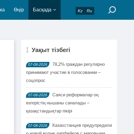
ка
Өңір
Басқада
Kz
Ru
Уақыт тізбегі
78,2% граждан регулярно
07-08-2026
принимают участие в голосовании –
соцопрос
Саяси реформалар оң
07-08-2026
өзгерістің нышаны саналады –
қазақстандықтар пікірі
Казахстанцев предупредили
07-08-2026
о новой волне дипфейков с мировыми