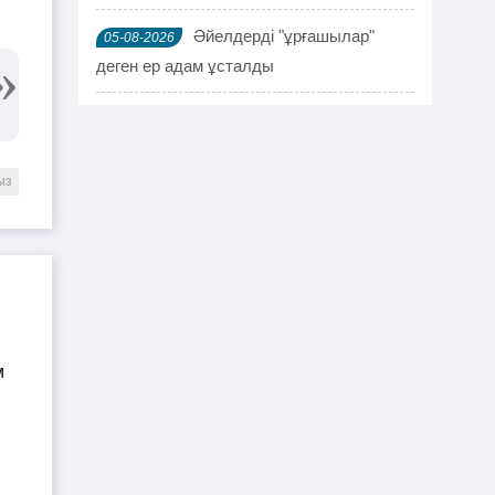
Әйелдерді "ұрғашылар"
05-08-2026
деген ер адам ұсталды
ҰҚК 114 адамды ұстады
04-08-2026
Шымкентте мефедронның ірі
03-08-2026
ыз
партиясы тәркіленді: ерлі-зайыпты
ұсталды
Шалқардың бұрынғы әкім
02-08-2026
ақталып шығу үшін алаяққа 4 миллион
теңге берген
Қазақстандық азамат
01-08-2026
журналист Лұқпан Ахмедияровты жала
жапқаны үшін жауапқа тартуды талап
етті