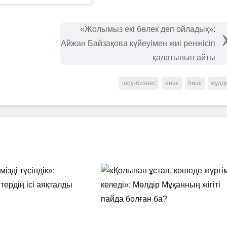
«Жолымыз екі бөлек деп ойладық»:
Айжан Байзақова күйеуімен жиі ренжісіп
қалатынын айты
шоу-бизнес
әнші
биші
жұлд