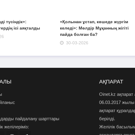
зді түсіндік»:
«Қолынан ұстап, көшеде жүргім
ердің ісі аяқталды
келеді»: Мөлдір Мұқанның жігіті
пайда болған ба?
26
30-03-2026
РАЛЫ
АҚПАРАТ
ы
Oinet.kz ақпарат
айланыс
06.03.2017 жылы
ақпарат құралда
дарды пайдалану шарттары
берілді.
к желілеріміз:
Желілік басылым
асқандарға оқуға