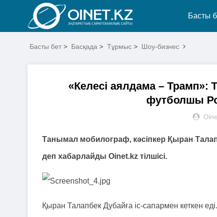
Басты б
Басты бет
>
Басқада
>
Тұрмыс
>
Шоу-бизнес
«Келесі аялдама – Трамп»:
футболшы Ро
Oine
Танымал мобилограф, кәсіпкер Қыран Тала
деп хабарлайды Oinet.kz тілшісі.
Қыран Талапбек Дубайға іс-сапармен кеткен еді