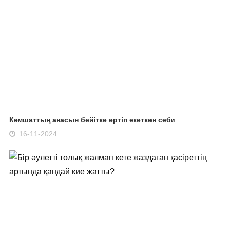
Кәмшаттың анасын бейітке ертіп әкеткен сәби
16-11-2024