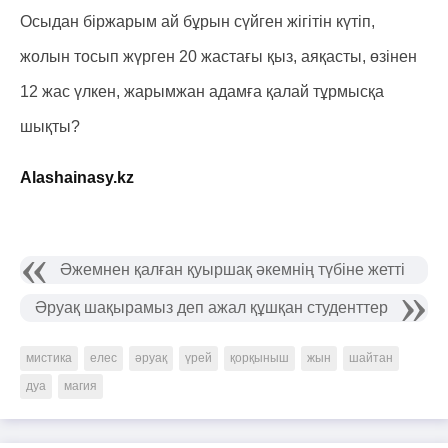
Осыдан біржарым ай бұрын сүйген жігітін күтіп,
жолын тосып жүрген 20 жастағы қыз, аяқасты, өзінен
12 жас үлкен, жарымжан адамға қалай тұрмысқа
шықты?
Alashainasy.kz
Әжемнен қалған қуыршақ әкемнің түбіне жетті
Әруақ шақырамыз деп ажал құшқан студенттер
мистика
елес
әруақ
үрей
қорқыныш
жын
шайтан
дуа
магия