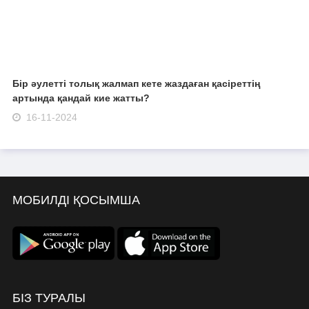
Бір әулетті толық жалмап кете жаздаған қасіреттің
артында қандай кие жатты?
16-11-2024
МОБИЛДІ ҚОСЫМША
БІЗ ТУРАЛЫ