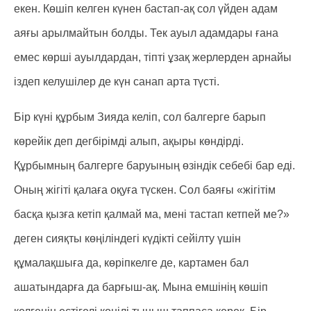
екен. Көшіп келген күнен бастап-ақ сол үйден адам
аяғы арылмайтын болды. Тек ауыл адамдары ғана
емес көрші ауылдардан, тіпті ұзақ жерлерден арнайы
іздеп келушілер де күн санап арта түсті.
Бір күні құрбым Зияда келіп, сол балгерге барып
көрейік деп дегбірімді алып, ақыры көндірді.
Құрбымның балгерге баруының өзіндік себебі бар еді.
Оның жігіті қалаға оқуға түскен. Сол баяғы «жігітім
басқа қызға кетіп қалмай ма, мені тастап кетпей ме?»
деген сияқты көңіліндегі күдікті сейілту үшін
құмалақшыға да, көріпкелге де, картамен бал
ашатындарға да барғыш-ақ. Мына емшінің көшіп