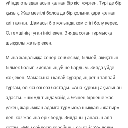
үйінде отыздан асып қалған бір кісі жүрген. Түрі де бір
қызық. Жаз мезгілі болса да бір қолына қара қолғап
киіп алған. Шамасы бір қолында кемістігі болу керек.
Ол емшінің туған інісі екен. Зияда соған тұрмысқа
шыққалы жатыр екен.
Мына жаңалыққа сенер-сенбесімді білмей, ақиқатын
білмек болып Зияданың үйіне бардым. Зияда үйде
жоқ екен. Мамасынан қалай сұрардың ретін таппай
тұрғам, ол кісі өзі сөз бастады. «Ана құрбың ақылынан
адасты. Ешкімді тыңдамайды. Өзінен бірнеше жас
үлкен, жарымжан адамға тұрмысқа шыққалы жатыр»
деп, көз жасына ерік берді. Зияданың анасын аяп
кеттім. «Мен сөйлесіп көрейінші, өзі қайда?» дедім.