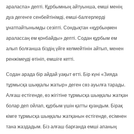
араласпа» депті. Құрбымның айтуынша, емші менің
дуа дегенге сенбейтінімді, емші-балгерлерді
ұнатпайтынымды сезіпті. Сондықтан «құрбыңмен
аралассаң ем қонбайды» депті. Содан құрбым ем
алып болғанша біздің үйге келмейтінін айтып, менен
ренжімеуді өтініп, емшіге кетті.
Содан арада бір айдай уақыт өтті. Бір күні «Зияда
тұрмысқа шыққалы жатыр» деген сөз ауылға тарады.
Алғаш естігенде, өз жігітіне тұрмысқа шыққалы жатқан
болар деп ойлап, құрбым үшін қатты қуандым. Бірақ
кімге тұрмысқа шыққалы жатқанын естігенде, есімнен
тана жаздадым. Біз алғаш барғанда емші апаның