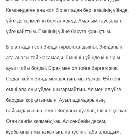
Кемсеңдеген ана «ол бір аптадан бері емшінің үйінде,
үйге де келмейтін болған» деді. Амалым таусылып,
үйге қайттым. Емшінің үйіне баруға қорықтым.
Бір аптадан соң Зияда тұрмысқа шықты. Зияданың
ата-анасы той жасамады. Емшінің үйінде кішігірім
ауыл тойы болды. Бірақ мен ол тойға барғам жоқ.
Содан кейін Зиядамен достығымыз үзілді. Өйткені,
емші апа оны үйден шығармайтын. Ал мен ол үйге
барудан қорқатынмын. Ауыл адамдарының
пайымдауынша, емші Зияданы дуалап, інісіне қосқан.
Оған сенгім келмейді-ақ. Ал сенбейін десем,
құрбымның мына қылығына түсінік таба алмадым.