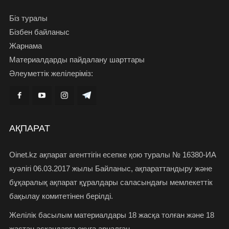
Біз туралы
Бізбен байланыс
Жарнама
Материалдарды пайдалану шарттары
Әлеуметтік желілеріміз:
АҚПАРАТ
Oinet.kz ақпарат агенттігін есепке қою туралы № 16380-ИА
куәлігі 06.03.2017 жылы Байланыс, ақпараттандыру және
бұқаралық ақпарат құралдары саласындағы мемлекеттік
бақылау комитетінен берілді.
Желілік басылым материалдары 18 жасқа толған және 18
жастан асқандарға оқуға арналған