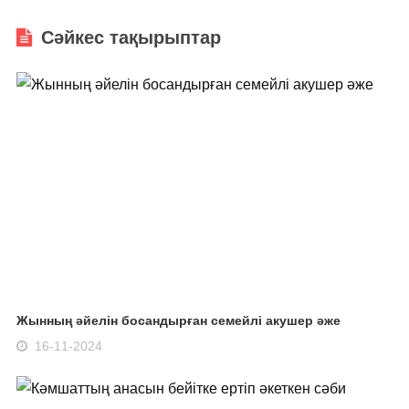
Сәйкес тақырыптар
Жынның әйелін босандырған семейлі акушер әже
16-11-2024