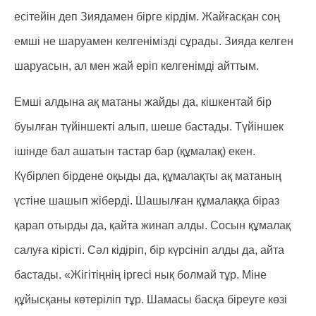
есітейін деп Зиядамен бірге кірдім. Жайғасқан соң
емші не шаруамен келгенімізді сұрады. Зияда келген
шаруасын, ал мен жай еріп келгенімді айттым.
Емші алдына ақ матаны жайды да, кішкентай бір
буылған түйіншекті алып, шеше бастады. Түйіншек
ішінде бал ашатын тастар бар (құмалақ) екен.
Күбірлеп бірдене оқыды да, құмалақты ақ матаның
үстіне шашып жіберді. Шашылған құмалаққа біраз
қарап отырды да, қайта жинап алды. Сосын құмалақ
салуға кірісті. Сәл кідіріп, бір күрсініп алды да, айта
бастады. «Жігітіңнің іргесі нық болмай тұр. Міне
құйысқаны көтеріліп тұр. Шамасы басқа біреуге көзі