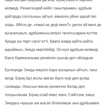
келмеді. Ренжігендей кейіп танытқанмен, құрбым
қайтарда соғатынын айтып, емшінің үйіне қарай бет
алды. Әйтсе де, «емші не деді екен?» деген ой мені де
қызықтырып, құрбымның келуін тағатсыздана күттім.
Арада үш-төрт сағат өтті. Қақпа жаққа қайта-қайта
қараймын, Зияда көрінбейді. Ол күні құрбым келмеді.
Бірге бармағаныма ренжіген шығар деп ойладым.
Ертеңінде Зияда емшіге бара жатқанын айтып, тағы
келді. Бірақ бұл жолы маған бірге жүр деп қолқа
салмады. Онысын маған ренжігені болар деп
топшылағам. Бірақ олай емес екен. Сөйтсем, емші
Зиядаға «қашан ем жасап біткенімше ана құрбыңмен