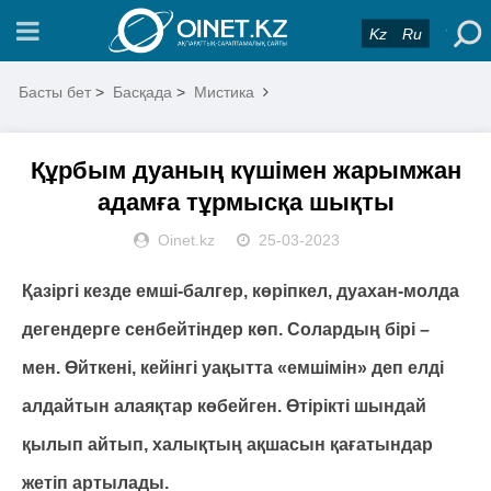
Kz
Ru
Басты бет
>
Басқада
>
Мистика
Құрбым дуаның күшімен жарымжан
адамға тұрмысқа шықты
Oinet.kz
25-03-2023
Қазіргі кезде емші-балгер, көріпкел, дуахан-молда
дегендерге сенбейтіндер көп. Солардың бірі –
мен. Өйткені, кейінгі уақытта «емшімін» деп елді
алдайтын алаяқтар көбейген. Өтірікті шындай
қылып айтып, халықтың ақшасын қағатындар
жетіп артылады.