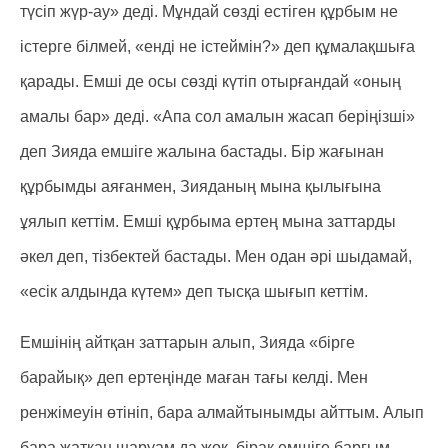
түсіп жүр-ау» деді. Мұндай сөзді естіген құрбым не
істерге білмей, «енді не істеймін?» деп құмалақшыға
қарады. Емші де осы сөзді күтіп отырғандай «оның
амалы бар» деді. «Апа сол амалын жасап беріңізші»
деп Зияда емшіге жалына бастады. Бір жағынан
құрбымды аяғанмен, Зияданың мына қылығына
ұялып кеттім. Емші құрбыма ертең мына заттарды
әкел деп, тізбектей бастады. Мен одан әрі шыдамай,
«есік алдында күтем» деп тысқа шығып кеттім.
Емшінің айтқан заттарын алып, Зияда «бірге
барайық» деп ертеңінде маған тағы келді. Мен
ренжімеуін өтініп, бара алмайтынымды айттым. Алып
бара жатқан шаруам да жоқ, бірақ емшіге барғым