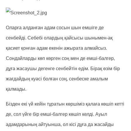
Оларға алданған адам сосын шын емшіге де
сенбейді. Себебі олардың қайсысы шынымен-ақ
қасиет қонған адам екенін ажырата алмайсыз.
Сондайларды көп көрген соң мен де емші-балгер,
дұға жасаушы дегенге сенбейтін едім. Бірақ өзім бір
жағдайдың куәсі болған соң, сенбеске амалым
қалмады.
Бізден екі үй кейін тұратын көршіміз қалаға көшіп кетті
де, сол үйге бір емші-балгер көшіп келді. Ауыл
адамдарының айтуынша, ол кісі дұға да жасайды