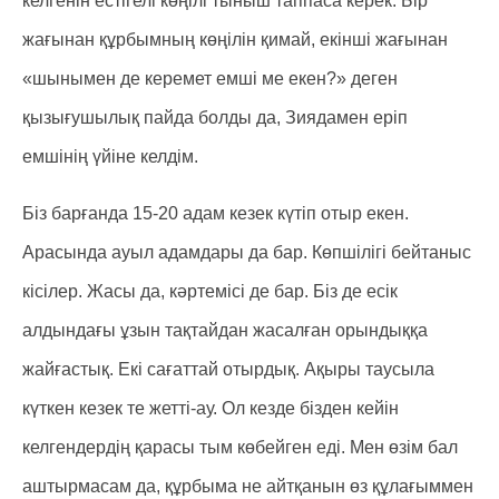
келгенін естігелі көңілі тыныш таппаса керек. Бір
жағынан құрбымның көңілін қимай, екінші жағынан
«шынымен де керемет емші ме екен?» деген
қызығушылық пайда болды да, Зиядамен еріп
емшінің үйіне келдім.
Біз барғанда 15-20 адам кезек күтіп отыр екен.
Арасында ауыл адамдары да бар. Көпшілігі бейтаныс
кісілер. Жасы да, кәртемісі де бар. Біз де есік
алдындағы ұзын тақтайдан жасалған орындыққа
жайғастық. Екі сағаттай отырдық. Ақыры таусыла
күткен кезек те жетті-ау. Ол кезде бізден кейін
келгендердің қарасы тым көбейген еді. Мен өзім бал
аштырмасам да, құрбыма не айтқанын өз құлағыммен