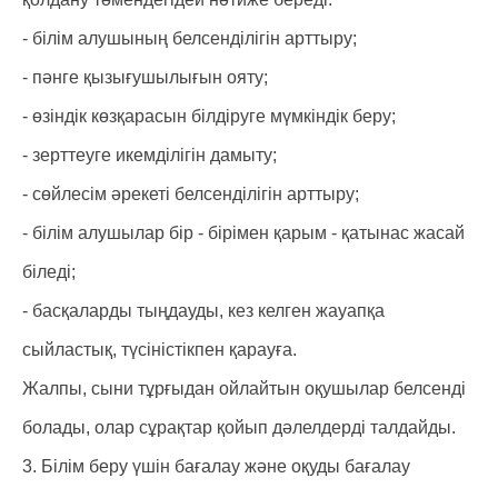
- білім алушының белсенділігін арттыру;
- пәнге қызығушылығын ояту;
- өзіндік көзқарасын білдіруге мүмкіндік беру;
- зерттеуге икемділігін дамыту;
- сөйлесім әрекеті белсенділігін арттыру;
- білім алушылар бір - бірімен қарым - қатынас жасай
біледі;
- басқаларды тыңдауды, кез келген жауапқа
сыйластық, түсіністікпен қарауға.
Жалпы, сыни тұрғыдан ойлайтын оқушылар белсенді
болады, олар сұрақтар қойып дәлелдерді талдайды.
3. Білім беру үшін бағалау және оқуды бағалау