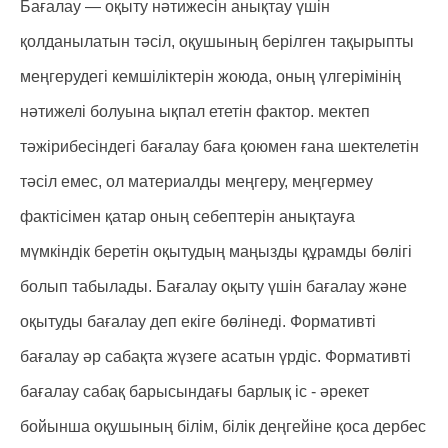
Бағалау — оқыту нәтижесін анықтау үшін
қолданылатын тәсіл, оқушының берілген тақырыпты
меңгерудегі кемшіліктерін жоюда, оның үлгерімінің
нәтижелі болуына ықпал ететін фактор. мектеп
тәжірибесіндегі бағалау баға қоюмен ғана шектелетін
тәсіл емес, ол материалды меңгеру, меңгермеу
фактісімен қатар оның себептерін анықтауға
мүмкіндік беретін оқытудың маңызды құрамды бөлігі
болып табылады. Бағалау оқыту үшін бағалау және
оқытуды бағалау деп екіге бөлінеді. Формативті
бағалау әр сабақта жүзеге асатын үрдіс. Формативті
бағалау сабақ барысындағы барлық іс - әрекет
бойынша оқушының білім, білік деңгейіне қоса дербес