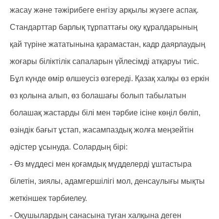
жасау және тәжірибеге енгізу арқылы жүзеге аспақ.
Стандарттар барлық тұрпаттағы оқу құралдарының
қай түріне жататынына қарамастан, кадр даярлаудың
жоғары біліктілік сапаларын үйлесімді атқаруы тиіс.
Бұл күнде өмір өлшеусіз өзгереді. Қазақ халқы өз еркін
өз қолына алып, өз болашағы болып табылатын
болашақ жастарды білі мен тәрбие ісіне көңіл бөліп,
өзіндік бағыт ұстап, жасампаздық жолға меңзейтін
әдістер ұсынуда. Солардың бірі:
- Өз мүддесі мен қоғамдық мүдделерді ұштастыра
білетін, зиялы, адамгершілігі мол, денсаулығы мықты
жеткіншек тәрбиелеу.
- Оқушылардың санасына туған халқына деген