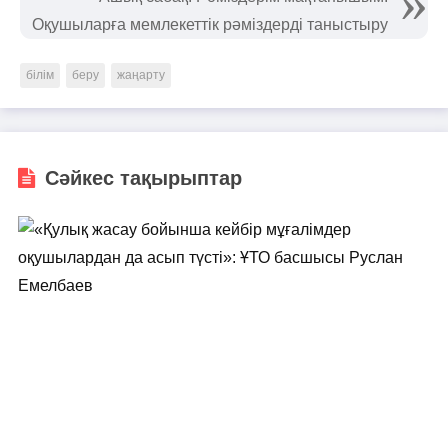
Оқушыларға мемлекеттік рәміздерді таныстыру
білім
беру
жаңарту
Сәйкес тақырыптар