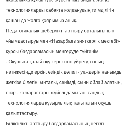
технологияларды сабақта қолданудың тиімділігін
қашан да жолға қоярымыз анық.
Педагогикалық шеберлікті арттыру орталығының
ұйымдастыруымен «Назарбаев зияткерлік мектебі»
курсы бағдарламасын меңгеруде түйгенім:
- Оқушыға қалай оқу керектігін үйрету, соның
нәтижесінде еркін, өзіндік дәлел - уәждерін нанымды
жеткізе білетін, ынталы, сенімді, сыни ойлай алатын,
пікір - көзқарастары жүйелі дамыған, сандық
технологияларда құзырлылық танытатын оқушы
қалыптастыру.
Біліктілікті арттыру бағдарламасының негізгі