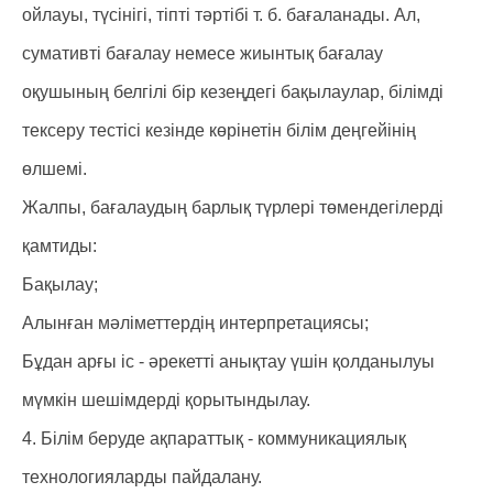
ойлауы, түсінігі, тіпті тәртібі т. б. бағаланады. Ал,
сумативті бағалау немесе жиынтық бағалау
оқушының белгілі бір кезеңдегі бақылаулар, білімді
тексеру тестісі кезінде көрінетін білім деңгейінің
өлшемі.
Жалпы, бағалаудың барлық түрлері төмендегілерді
қамтиды:
Бақылау;
Алынған мәліметтердің интерпретациясы;
Бұдан арғы іс - әрекетті анықтау үшін қолданылуы
мүмкін шешімдерді қорытындылау.
4. Білім беруде ақпараттық - коммуникациялық
технологияларды пайдалану.