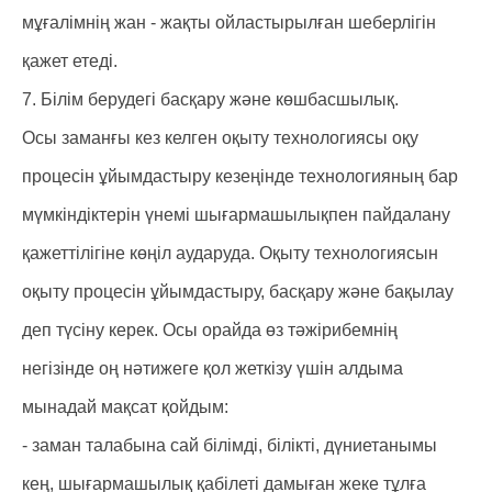
мұғалімнің жан - жақты ойластырылған шеберлігін
қажет етеді.
7. Білім берудегі басқару және көшбасшылық.
Осы заманғы кез келген оқыту технологиясы оқу
процесін ұйымдастыру кезеңінде технологияның бар
мүмкіндіктерін үнемі шығармашылықпен пайдалану
қажеттілігіне көңіл аударуда. Оқыту технологиясын
оқыту процесін ұйымдастыру, басқару және бақылау
деп түсіну керек. Осы орайда өз тәжірибемнің
негізінде оң нәтижеге қол жеткізу үшін алдыма
мынадай мақсат қойдым:
- заман талабына сай білімді, білікті, дүниетанымы
кең, шығармашылық қабілеті дамыған жеке тұлға