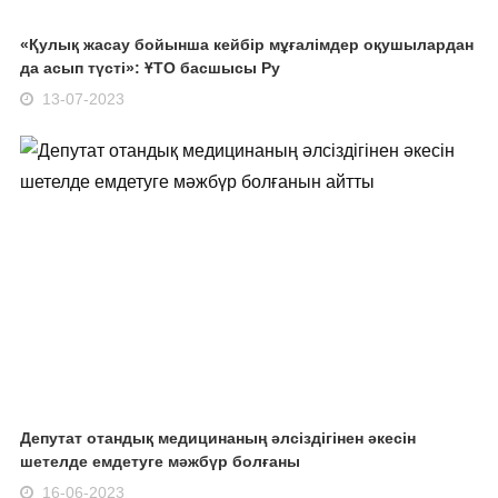
«Қулық жасау бойынша кейбір мұғалімдер оқушылардан
да асып түсті»: ҰТО басшысы Ру
13-07-2023
Депутат отандық медицинаның әлсіздігінен әкесін
шетелде емдетуге мәжбүр болғаны
16-06-2023