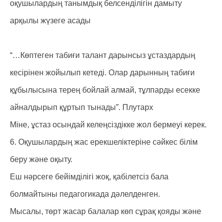
оқушылардың танымдық белсенділігін дамыту
арқылы жүзеге асады
“…Көптеген табиғи талант дарынсыз ұстаздардың
кесірінен жойылып кетеді. Олар дарынның табиғи
құбылысына терең бойлай алмай, тұлпарды есекке
айналдырып құртып тынады”. Плутарх
Міне, ұстаз осындай келеңсіздікке жол бермеуі керек.
6. Оқушылардың жас ерекшеліктеріне сәйкес білім
беру және оқыту.
Еш нәрсеге бейімділігі жоқ, қабілетсіз бала
болмайтыны педагогикада дәлелденген.
Мысалы, төрт жасар балалар көп сұрақ қояды және