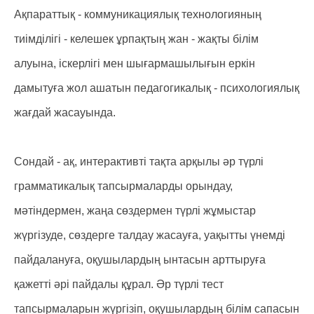
Ақпараттық - коммуникациялық технологияның
тиімділігі - келешек ұрпақтың жан - жақты білім
алуына, іскерлігі мен шығармашылығын еркін
дамытуға жол ашатын педагогикалық - психологиялық
жағдай жасауында.
Сондай - ақ, интерактивті тақта арқылы әр түрлі
грамматикалық тапсырмаларды орындау,
мәтіндермен, жаңа сөздермен түрлі жұмыстар
жүргізуде, сөздерге талдау жасауға, уақытты үнемді
пайдалануға, оқушылардың ынтасын арттыруға
қажетті әрі пайдалы құрал. Әр түрлі тест
тапсырмаларын жүргізіп, оқушылардың білім сапасын