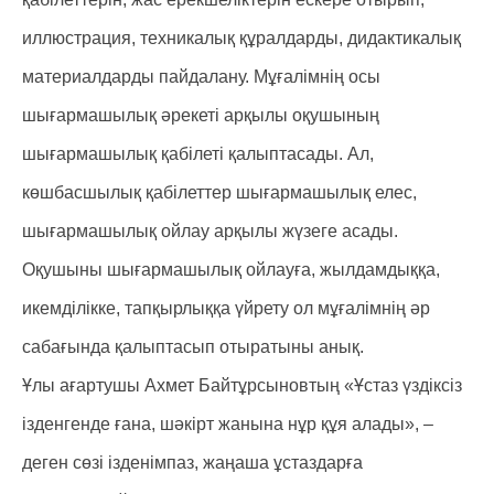
иллюстрация, техникалық құралдарды, дидактикалық
материалдарды пайдалану. Мұғалімнің осы
шығармашылық әрекеті арқылы оқушының
шығармашылық қабілеті қалыптасады. Ал,
көшбасшылық қабілеттер шығармашылық елес,
шығармашылық ойлау арқылы жүзеге асады.
Оқушыны шығармашылық ойлауға, жылдамдыққа,
икемділікке, тапқырлыққа үйрету ол мұғалімнің әр
сабағында қалыптасып отыратыны анық.
Ұлы ағартушы Ахмет Байтұрсыновтың «Ұстаз үздіксіз
ізденгенде ғана, шәкірт жанына нұр құя алады», –
деген сөзі ізденімпаз, жаңаша ұстаздарға