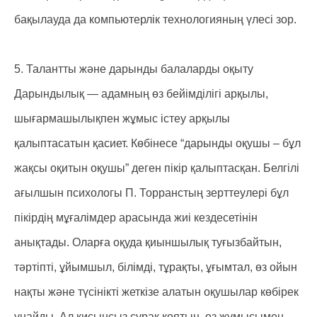
бақылауда да компьютерлік технологияның үлесі зор.
5. Талантты және дарынды балаларды оқыту
Дарындылық — адамның өз бейімділігі арқылы,
шығармашылықпен жұмыс істеу арқылы
қалыптасатын қасиет. Көбінесе “дарынды оқушы – бұл
жақсы оқитын оқушы” деген пікір қалыптасқан. Белгілі
ағылшын психологы П. Торранстың зерттеулері бұл
пікірдің мұғалімдер арасында жиі кездесетінін
анықтады. Оларға оқуда қиыншылық туғызбайтын,
тәртіпті, ұйымшыл, білімді, тұрақты, ұғымтал, өз ойын
нақты және түсінікті жеткізе алатын оқушылар көбірек
ұнайды. Ал қисынсыз сұрақ қоятын, өз жұмысымен