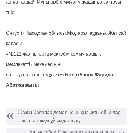
арналғандай. Мұны әрбір мұғалім жадында сақтауы
тиіс.
Оңтүстік Қазақстан облысы,Мақтарал ауданы, Жетісай
қаласы
«№122 жалпы орта мектебі» коммуналдық
мемлекеттік мекемесінің
бастауыш сынып мұғалімі
Болатбаева Фарида
Абатханқызы
Жазғы балалар демалысын қызықты ойындар
арқылы тиімді ұйымдастыру
Ашық сабақ. Рәміздерім мақтанышым.