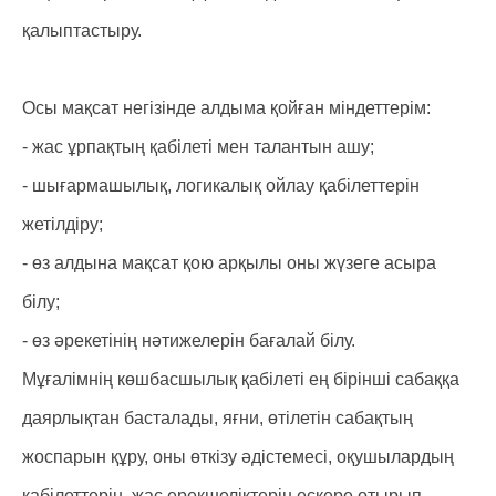
қалыптастыру.
Осы мақсат негізінде алдыма қойған міндеттерім:
- жас ұрпақтың қабілеті мен талантын ашу;
- шығармашылық, логикалық ойлау қабілеттерін
жетілдіру;
- өз алдына мақсат қою арқылы оны жүзеге асыра
білу;
- өз әрекетінің нәтижелерін бағалай білу.
Мұғалімнің көшбасшылық қабілеті ең бірінші сабаққа
даярлықтан басталады, яғни, өтілетін сабақтың
жоспарын құру, оны өткізу әдістемесі, оқушылардың
қабілеттерін, жас ерекшеліктерін ескере отырып,