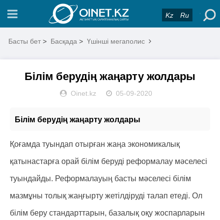
Kz
Ru
Басты бет
>
Басқада
>
Үшінші мегаполис
Білім берудің жаңарту жолдары
Oinet.kz
05-09-2020
Білім берудің жаңарту жолдары
Қоғамда туындап отырған жаңа экономикалық
қатынастарға орай білім беруді реформалау мәселесі
туындайды. Реформалауың басты мәселесі білім
мазмұны толық жаңғырту жетілдіруді талап етеді. Ол
білім беру стандарттарын, базалық оқу жоспарларын