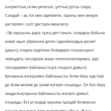
патриоттық сезім ұялатып, ұлттық рухты сіңіру.
Сондай – ақ тілі мен әдебиетін, тарихы мен өнерін
қастерлеп, салт дәстүрін меңгерту.
- Әр оқушыны дара тұлға деп танып, олардың бойына
үнемі оқып үйренсем деген ізденімпаздық қасиет
дарыту, оларға өздігінен білімдерін толықтырып
тереңдету тәсілдерін жаңа технологиялармен, әдіс
тәсілдермен байланыстыра отырып дамыту
Қоғамның өзгеруімен байланысты білім беру әдістері
де білім көлемі де үнемі өзгеріп отырады. Ол білі беру
заңдылықтарына байланысты өзгеріп дамып
отырады. Біз ұстаздар қауымы қандай болмасын
жаңалыққа құлақ түре жүретініміз айқын. Жаңа