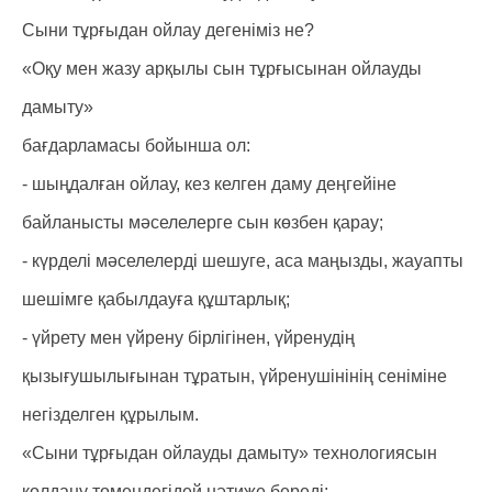
Сыни тұрғыдан ойлау дегеніміз не?
«Оқу мен жазу арқылы сын тұрғысынан ойлауды
дамыту»
бағдарламасы бойынша ол:
- шыңдалған ойлау, кез келген даму деңгейіне
байланысты мәселелерге сын көзбен қарау;
- күрделі мәселелерді шешуге, аса маңызды, жауапты
шешімге қабылдауға құштарлық;
- үйрету мен үйрену бірлігінен, үйренудің
қызығушылығынан тұратын, үйренушінінің сеніміне
негізделген құрылым.
«Сыни тұрғыдан ойлауды дамыту» технологиясын
қолдану төмендегідей нәтиже береді: