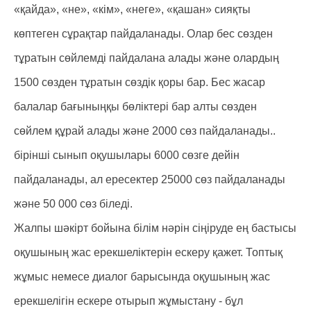
«қайда», «не», «кім», «неге», «қашан» сияқты
көптеген сұрақтар пайдаланады. Олар бес сөзден
тұратын сөйлемді пайдалана алады және олардың
1500 сөзден тұратын сөздік қоры бар. Бес жасар
балалар бағыныңқы бөліктері бар алты сөзден
сөйлем құрай алады және 2000 сөз пайдаланады..
бірінші сынып оқушылары 6000 сөзге дейін
пайдаланады, ал ересектер 25000 сөз пайдаланады
және 50 000 сөз біледі.
Жалпы шәкірт бойына білім нәрін сіңіруде ең бастысы
оқушының жас ерекшеліктерін ескеру қажет. Топтық
жұмыс немесе диалог барысында оқушының жас
ерекшелігін ескере отырып жұмыстану - бұл