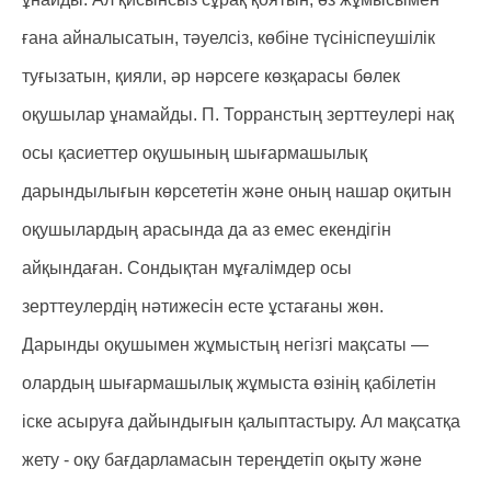
ғана айналысатын, тәуелсіз, көбіне түсініспеушілік
туғызатын, қияли, әр нәрсеге көзқарасы бөлек
оқушылар ұнамайды. П. Торранстың зерттеулері нақ
осы қасиеттер оқушының шығармашылық
дарындылығын көрсететін және оның нашар оқитын
оқушылардың арасында да аз емес екендігін
айқындаған. Сондықтан мұғалімдер осы
зерттеулердің нәтижесін есте ұстағаны жөн.
Дарынды оқушымен жұмыстың негізгі мақсаты —
олардың шығармашылық жұмыста өзінің қабілетін
іске асыруға дайындығын қалыптастыру. Ал мақсатқа
жету - оқу бағдарламасын тереңдетіп оқыту және