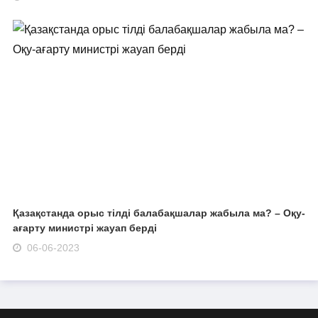
Қазақстанда орыс тілді балабақшалар жабыла ма? – Оқу-
ағарту министрі жауап берді
06-06-2023