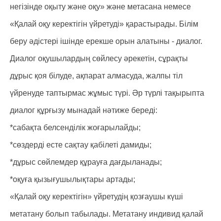
негізінде оқыту және оқу» және метасана немесе
«Қалай оқу керектігін үйретуді» қарастырады. Білім
беру әдістері ішінде ерекше орын алатыны - диалог.
Диалог оқушылардың сөйлесу әрекетін, сұрақты
дұрыс қоя білуде, ақпарат алмасуда, жалпы тіл
үйренуде таптырмас жұмыс түрі. Әр түрлі тақырыпта
диалог құрғызу мынадай нәтиже береді:
*сабақта белсенділік жоғарылайды;
*сөздерді есте сақтау қабілеті дамиды;
*дұрыс сөйлемдер құрауға дағдыланады;
*оқуға қызығушылықтары артады;
«Қалай оқу керектігін» үйретудің қозғаушы күші
метатану болып табылады. Метатану индивид қалай