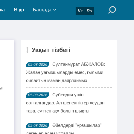
ка
Өңір
Басқада
Kz
Ru
Уақыт тізбегі
Сұлтанмұрат АБЖАЛОВ:
05-08-2026
Жалаң уағызшыларды емес, ғылыми
ойлайтын маман даярлаймыз
йы
Субсидия үшін
05-08-2026
сотталғандар. Ал шенеуніктер «судан
таза, сүттен ақ» болып шықты
Әйелдерді "ұрғашылар"
05-08-2026
деген ер адам ұсталды