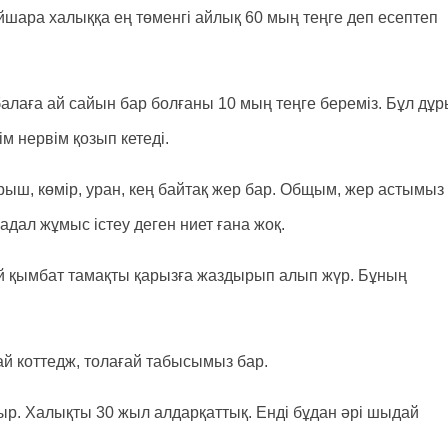
йшара халыққа ең төменгі айлық 60 мың теңге деп есептеп
 балаға ай сайын бар болғаны 10 мың теңге береміз. Бұл дұ
м нервім қозып кетеді.
мырыш, көмір, уран, кең байтақ жер бар. Общым, жер астымыз
адал жұмыс істеу деген ниет ғана жоқ.
ай қымбат тамақты қарызға жаздырып алып жүр. Бұның
дай коттедж, толағай табысымыз бар.
ыр. Халықты 30 жыл алдарқаттық. Енді бұдан әрі шыдай