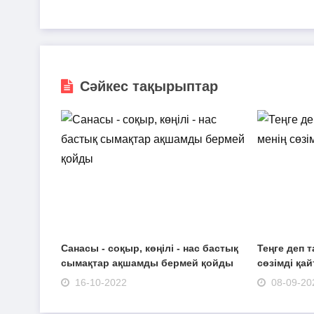
Сәйкес тақырыптар
Санасы - соқыр, көңілі - нас бастық
Теңге деп 
сымақтар ақшамды бермей қойды
сөзімді қай
16-10-2022
08-09-20