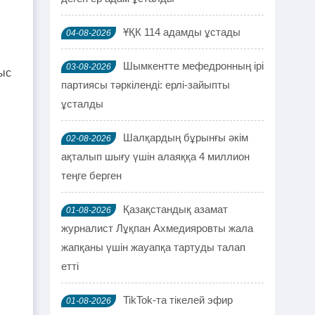
ҰҚК 114 адамды ұстады
04-08-2026
Шымкентте мефедронның ірі
03-08-2026
рыс
партиясы тәркіленді: ерлі-зайыпты
ұсталды
Шалқардың бұрынғы әкім
02-08-2026
ақталып шығу үшін алаяққа 4 миллион
теңге берген
Қазақстандық азамат
01-08-2026
журналист Лұқпан Ахмедияровты жала
жапқаны үшін жауапқа тартуды талап
етті
TikTok-та тікелей эфир
01-08-2026