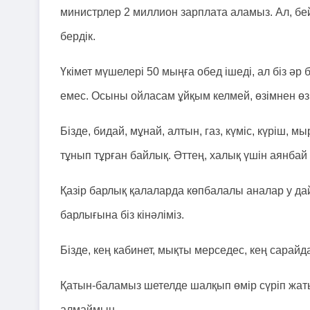
министрлер 2 миллион зарплата аламыз. Ал, бе
бердік.
Үкімет мүшелері 50 мыңға обед ішеді, ал біз әр
емес. Осыны ойласам ұйқым келмей, өзімнен өзі
Бізде, бидай, мұнай, алтын, газ, күміс, күріш, 
тұнып тұрған байлық. Әттең, халық үшін аянбай 
Қазір барлық қалаларда көпбалалы аналар у д
барлығына біз кінәліміз.
Бізде, кең кабинет, мықты мерседес, кең сарай
Қатын-баламыз шетелде шалқып өмір сүріп жат
алмаймын.