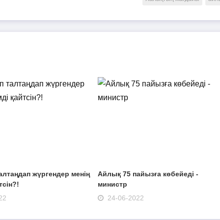
талтаңдап жүргендер менің
Айлық 75 пайызға көбейеді -
тсін?!
министр
22
24-06-2022