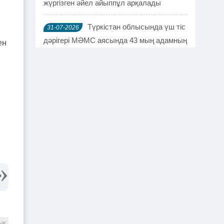
жүргізген әйел айыппұл арқалады
Түркістан облысында үш тіс
31-07-2026
дәрігері МӘМС аясында 43 мың адамның
ен
тісін "емдеген"
Руслан Берденов не үшін
30-07-2026
Respublica партиясынан кеткенін
түсіндірді
Жанысбек ӨТЕГЕН:
30-07-2026
Әділетті таңдағаныма ешқашан өкінген
емеспін
Күдікті қылмыстық іс,
29-07-2026
күмәнді пара. Шымкентте тағы бір
полковник сотталды
ық