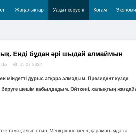
ет
Жаңалықтар
Уақыт керуені
Қоғам
Экономи
ық. Енді бұдан әрі шыдай алмаймын
t.kz
31-07-2022
ен міндетті дұрыс атқара алмадым. Президент күзде
аға беруге шешім қабылдадым. Өйткені, халықтың жағда
тке тамақ алып отыр. Менің және менің қарамағымдағы