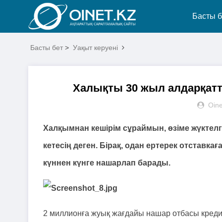
Басты б
Басты бет
>
Уақыт керуені
Халықты 30 жыл алдарқатт
Oine
Халқымнан кешірім сұраймын, өзіме жүктелг
кетесің деген. Бірақ, одан ертерек отставк
күннен күнге нашарлап барады.
2 миллионға жуық жағдайы нашар отбасы креди