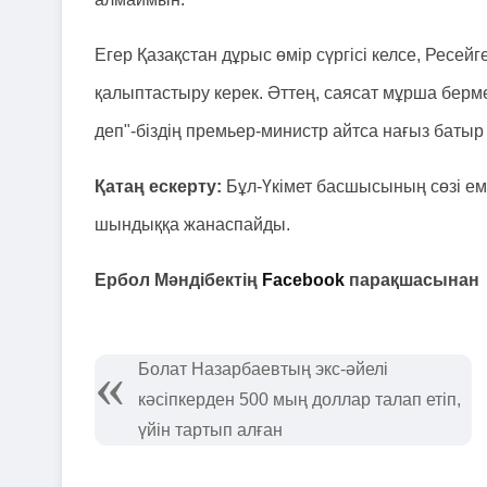
Егер Қазақстан дұрыс өмір сүргісі келсе, Ресей
қалыптастыру керек. Әттең, саясат мұрша берме
деп"-біздің премьер-министр айтса нағыз батыр 
Қатаң ескерту:
Бұл-Үкімет басшысының сөзі е
шындыққа жанаспайды.
Ербол Мәндібектің
Facebook
парақшасынан
Болат Назарбаевтың экс-әйелі
кәсіпкерден 500 мың доллар талап етіп,
үйін тартып алған