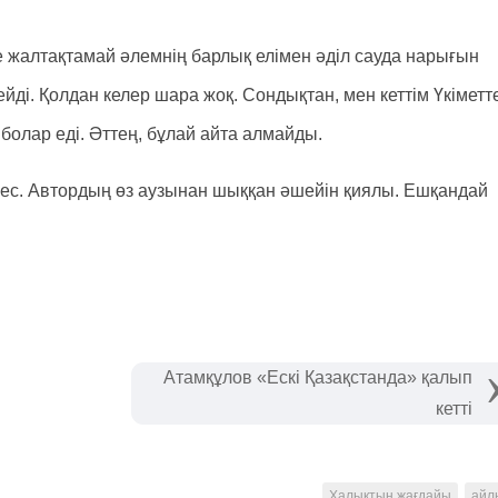
ге жалтақтамай әлемнің барлық елімен әділ сауда нарығын
йді. Қолдан келер шара жоқ. Сондықтан, мен кеттім Үкіметт
болар еді. Әттең, бұлай айта алмайды.
мес. Автордың өз аузынан шыққан әшейін қиялы. Ешқандай
Атамқұлов «Ескі Қазақстанда» қалып
кетті
Халықтың жағдайы
айл