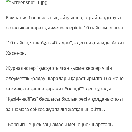
Компания басшысының айтуынша, оңтайландыруға
орталық аппарат қызметкерлерінің 10 пайызы ілінген.
"10 пайыз, яғни бұл - 47 адам", - деп нақтылады Асхат
Хасенов.
Журналистер "қысқартылған қызметкерлер үшін
әлеуметтік қолдау шаралары қарастырылған ба және
өтемақыға қанша қаражат бөлінді"? деп сұрады.
"ҚазМұнайГаз" басшысы барлық рәсім қолданыстағы
заңнамаға сәйкес жүргізіліп жатқанын айтты.
"Барлығы еңбек заңнамасы мен еңбек шарттары