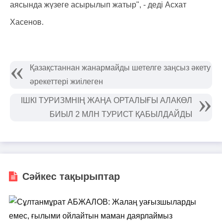
аясында жүзеге асырылып жатыр", - деді Асхат
Хасенов.
Қазақстаннан жанармайды шетелге заңсыз әкету
әрекеттері жиілеген
ІШКІ ТУРИЗМНІҢ ЖАҢА ОРТАЛЫҒЫ АЛАКӨЛ
БИЫЛ 2 МЛН ТУРИСТ ҚАБЫЛДАЙДЫ
Сәйкес тақырыптар