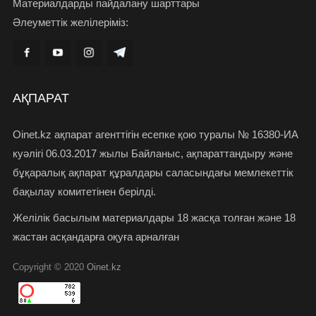
Материалдарды пайдалану шарттары
Әлеуметтік желілеріміз:
АҚПАРАТ
Oinet.kz ақпарат агенттігін есепке қою туралы № 16380-ИА
куәлігі 06.03.2017 жылы Байланыс, ақпараттандыру және
бұқаралық ақпарат құралдары саласындағы мемлекеттік
бақылау комитетінен берілді.
Желілік басылым материалдары 18 жасқа толған және 18
жастан асқандарға оқуға арналған
Copyright © 2020
Oinet.kz