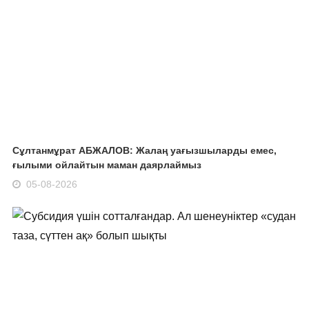
Сұлтанмұрат АБЖАЛОВ: Жалаң уағызшыларды емес,
ғылыми ойлайтын маман даярлаймыз
05-08-2026