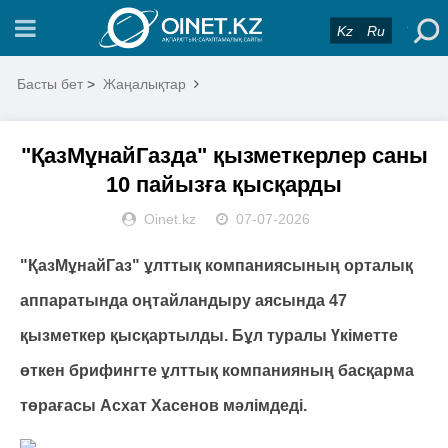
Kz
Ru
Басты бет
>
Жаңалықтар
"ҚазМұнайГазда" қызметкерлер саны
10 пайызға қысқарды
Oinet.kz
07-07-2026
"ҚазМұнайГаз" ұлттық компаниясының орталық
аппаратында оңтайландыру аясында 47
қызметкер қысқартылды. Бұл туралы Үкіметте
өткен брифингте ұлттық компанияның басқарма
төрағасы Асхат Хасенов мәлімдеді.