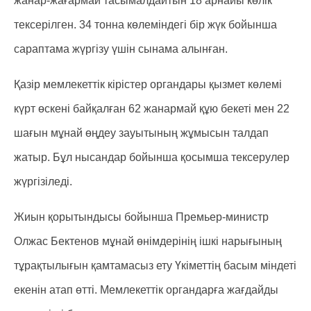
жанар-жағармай тасымалдайтын 18 арнайы көлік
тексерілген. 34 тонна көлеміндегі бір жүк бойынша
сараптама жүргізу үшін сынама алынған.
Қазір мемлекеттік кірістер органдары қызмет көлемі
күрт өскені байқалған 62 жанармай құю бекеті мен 22
шағын мұнай өңдеу зауытының жұмысын талдап
жатыр. Бұл нысандар бойынша қосымша тексерулер
жүргізіледі.
Жиын қорытындысы бойынша Премьер-министр
Олжас Бектенов мұнай өнімдерінің ішкі нарығының
тұрақтылығын қамтамасыз ету Үкіметтің басым міндеті
екенін атап өтті. Мемлекеттік органдарға жағдайды