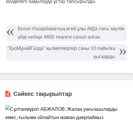
күнделікті бақылауда ұстау тапсырылды.
Болат Назарбаевтың өгей ұлы АҚШ-тағы зәулім
үйді небәрі 4800 теңгеге сатып алған
"ҚазМұнайГазда" қызметкерлер саны 10 пайызға
қысқарды
Сәйкес тақырыптар