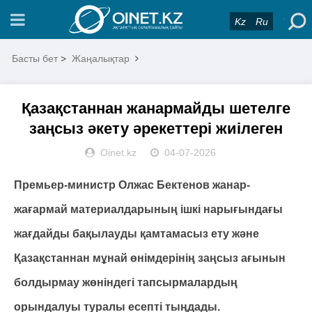
Kz
Ru
Басты бет
>
Жаңалықтар
Қазақстаннан жанармайды шетелге
заңсыз әкету әрекеттері жиілеген
Oinet.kz
04-07-2026
Премьер-министр Олжас Бектенов жанар-
жағармай материалдарының ішкі нарығындағы
жағдайды бақылауды қамтамасыз ету және
Қазақстаннан мұнай өнімдерінің заңсыз ағынын
болдырмау жөніндегі тапсырмалардың
орындалуы туралы есепті тыңдады.