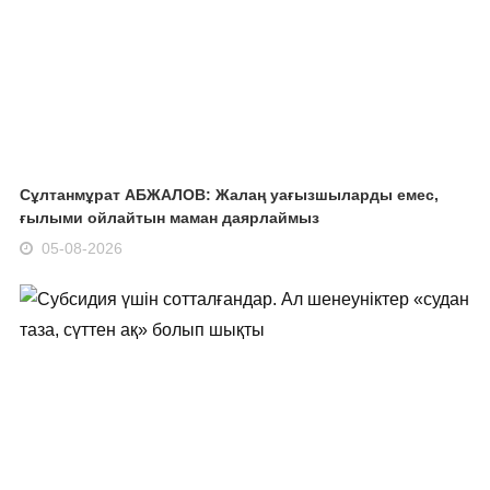
Сұлтанмұрат АБЖАЛОВ: Жалаң уағызшыларды емес,
ғылыми ойлайтын маман даярлаймыз
05-08-2026