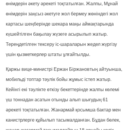
өнімдерін әкету әрекеті тоқтатылған. Жалпы, Мұнай
өнімдерін заңсыз әкетуге жол бермеу жөніндегі жол
картасы шеңберінде шекара маңы аймақтарында
күшейтілген бақылау жүзеге асырылып жатыр.
Тереңдетілген тексеру іс-шараларын жедел жүргізу
үшін қызметкерлер штаты ұлғайтылды.
Қаржы вице-министрі Ержан Біржановтың айтуынша,
мобильді топтар тәулік бойы жұмыс істеп жатыр.
Кейінгі екі тәулікте өткізу бекеттерінде жалпы көлемі
үш тоннадан асатын отынды алып шығудың 61
әрекеті тоқтатылған. Жанармай қосымша бактар мен
канистрлерге құйылып тасымалданған. Бұдан бөлек,