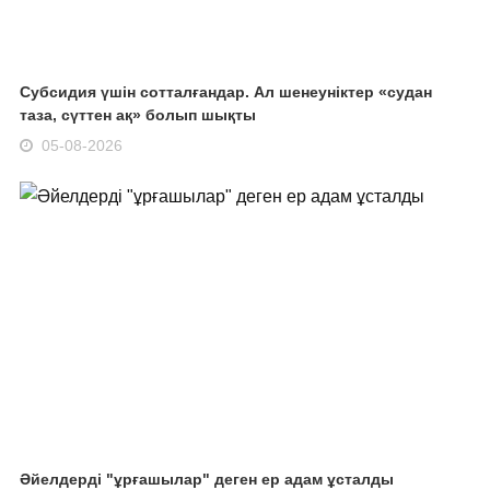
Субсидия үшін сотталғандар. Ал шенеуніктер «судан
таза, сүттен ақ» болып шықты
05-08-2026
Әйелдерді "ұрғашылар" деген ер адам ұсталды