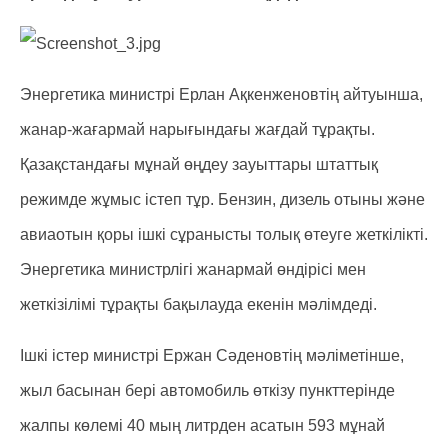
Энергетика министрі Ерлан Ақкенженовтің айтуынша,
жанар-жағармай нарығындағы жағдай тұрақты.
Қазақстандағы мұнай өңдеу зауыттары штаттық
режимде жұмыс істеп тұр. Бензин, дизель отыны және
авиаотын қоры ішкі сұранысты толық өтеуге жеткілікті.
Энергетика министрлігі жанармай өндірісі мен
жеткізілімі тұрақты бақылауда екенін мәлімдеді.
Ішкі істер министрі Ержан Сәденовтің мәліметінше,
жыл басынан бері автомобиль өткізу пункттерінде
жалпы көлемі 40 мың литрден асатын 593 мұнай