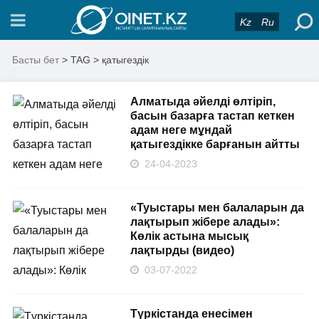
Kz
Ru
Басты бет
> TAG > қатыгездік
Алматыда әйелді өлтіріп,
басын базарға тастап кеткен
адам неге мұндай
қатыгездікке барғанын айтты
24-04-2023
«Туыстары мен балаларын да
лақтырып жібере алады»:
Көлік астына мысық
лақтырды (видео)
03-07-2022
Түркістанда енесімен