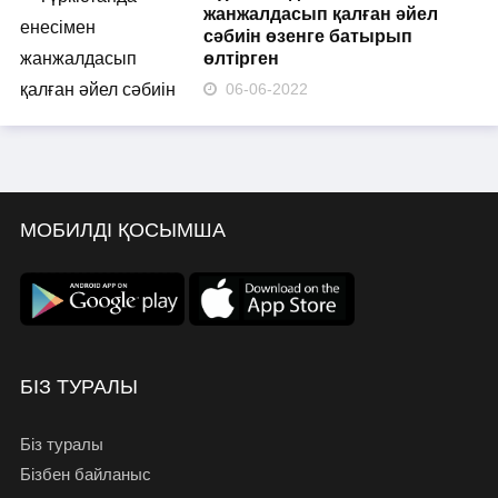
жанжалдасып қалған әйел
сәбиін өзенге батырып
өлтірген
06-06-2022
МОБИЛДІ ҚОСЫМША
БІЗ ТУРАЛЫ
Біз туралы
Бізбен байланыс