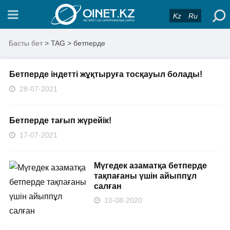
Kz
Ru
Басты бет
> TAG > бетперде
Бетперде індетті жұқтыруға тосқауыл болады!
28-07-2021
Бетперде тағып жүрейік!
17-07-2021
​Мүгедек азаматқа бетперде
тақпағаны үшін айыппұл
салған
10-08-2020