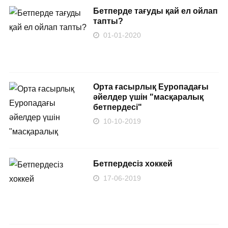
Бетперде тағуды қай ел ойлап
тапты?
01-01-2020
Орта ғасырлық Еуропадағы
әйелдер үшін "масқаралық
бетпердесі"
10-10-2019
Бетпердесіз хоккей
17-06-2019