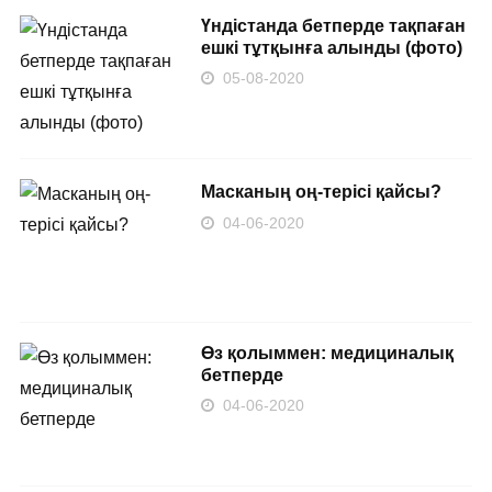
Үндістанда бетперде тақпаған
ешкі тұтқынға алынды (фото)
05-08-2020
Масканың оң-терісі қайсы?
04-06-2020
Өз қолыммен: медициналық
бетперде
04-06-2020