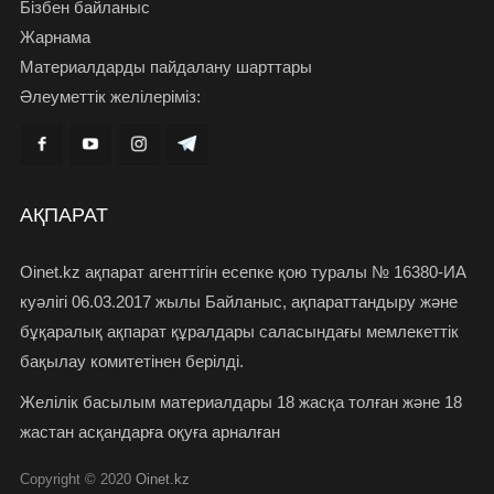
Бізбен байланыс
Жарнама
Материалдарды пайдалану шарттары
Әлеуметтік желілеріміз:
АҚПАРАТ
Oinet.kz ақпарат агенттігін есепке қою туралы № 16380-ИА
куәлігі 06.03.2017 жылы Байланыс, ақпараттандыру және
бұқаралық ақпарат құралдары саласындағы мемлекеттік
бақылау комитетінен берілді.
Желілік басылым материалдары 18 жасқа толған және 18
жастан асқандарға оқуға арналған
Copyright © 2020
Oinet.kz