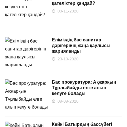
қателіктер қандай?
09-11-2020
Еліміздің бас санитар
дәрігерінің жаңа қаулысы
жарияланды
23-10-2020
Бас прокуратура: Ақжарқын
Тұрлыбайды елге алып
келуге болады
09-09-2020
Кейкі Батырдың бассүйегі