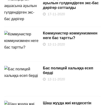
ауылын гүлдендірген экс-бас
дәрігер сотталды
17-11-2020
Коммунистер коммунизмнен
неге бас тартты?
12-11-2020
Бас полицей халыққа есеп
берді
12-11-2020
Шаш жууда жиі кездесетін