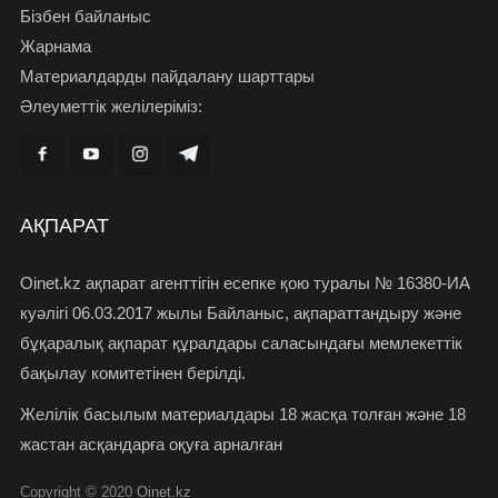
Бізбен байланыс
Жарнама
Материалдарды пайдалану шарттары
Әлеуметтік желілеріміз:
АҚПАРАТ
Oinet.kz ақпарат агенттігін есепке қою туралы № 16380-ИА
куәлігі 06.03.2017 жылы Байланыс, ақпараттандыру және
бұқаралық ақпарат құралдары саласындағы мемлекеттік
бақылау комитетінен берілді.
Желілік басылым материалдары 18 жасқа толған және 18
жастан асқандарға оқуға арналған
Copyright © 2020
Oinet.kz