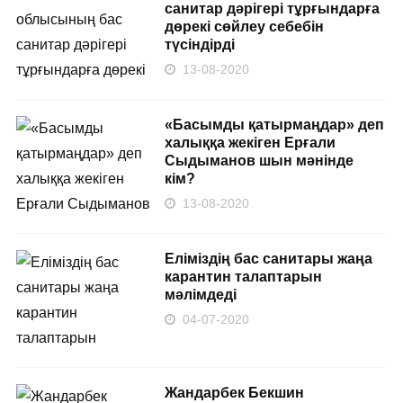
санитар дәрігері тұрғындарға
дөрекі сөйлеу себебін
түсіндірді
13-08-2020
«Басымды қатырмаңдар» деп
халыққа жекіген Ерғали
Сыдыманов шын мәнінде
кім?
13-08-2020
Еліміздің бас санитары жаңа
карантин талаптарын
мәлімдеді
04-07-2020
Жандарбек Бекшин