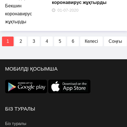
коронавирус жұқтырды
01-07-2020
1
2
3
4
5
6
Келесі
Соңғы
МОБИЛДІ ҚОСЫМША
БІЗ ТУРАЛЫ
Біз туралы