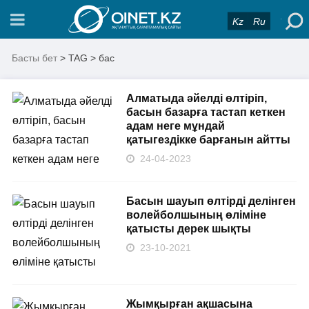
Kz
Ru
Басты бет
> TAG > бас
Алматыда әйелді өлтіріп,
басын базарға тастап кеткен
адам неге мұндай
қатыгездікке барғанын айтты
24-04-2023
Басын шауып өлтірді делінген
волейболшының өліміне
қатысты дерек шықты
23-10-2021
Жымқырған ақшасына