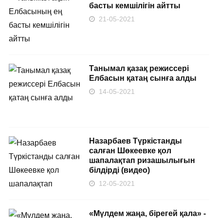
басты кемшілігін айтты
21-05-2021
Танымал қазақ режиссері
Елбасын қатаң сынға алды
14-05-2021
Назарбаев Түркістанды
салған Шөкеевке қол
шапалақтап ризашылығын
білдірді (видео)
12-05-2021
«Мүлдем жаңа, бірегей қала» -