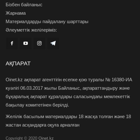
Бізбен байланыс
Жарнама
Материалдарды пайдалану шарттары
Әлеуметтік желілеріміз:
АҚПАРАТ
Oinet.kz ақпарат агенттігін есепке қою туралы № 16380-ИА
куәлігі 06.03.2017 жылы Байланыс, ақпараттандыру және
бұқаралық ақпарат құралдары саласындағы мемлекеттік
бақылау комитетінен берілді.
Желілік басылым материалдары 18 жасқа толған және 18
жастан асқандарға оқуға арналған
Copyright © 2020
Oinet.kz