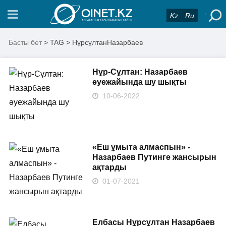
Kz
Ru
Басты бет
> TAG > НұрсұлтанНазарбаев
Нұр-Сұлтан: Назарбаев
әуежайында шу шықты
10-06-2022
«Еш ұмыта алмаспын» -
Назарбаев Путинге жансырын
ақтарды
01-07-2021
Елбасы Нұрсұлтан Назарбаев