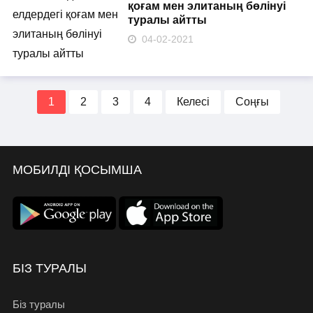
қоғам мен элитаның бөлінуі
туралы айтты
04-02-2021
1
2
3
4
Келесі
Соңғы
МОБИЛДІ ҚОСЫМША
БІЗ ТУРАЛЫ
Біз туралы