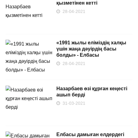
қызметінен кетті
28-04-2021
«1991 жылы еліміздің халқы
үшін жаңа дәуірдің басы
болды» - Елбасы
28-04-2021
Назарбаев өзі құрған кеңесті
ашып берді
31-03-2021
Елбасы дамыған елдердегі