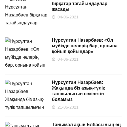
бірқатар тағайындаулар
жасады
04-06-2021
Нұрсұлтан Назарбаев: «Ол
мүйізде нелерің бар, орнына
қойып қойыңдар»
04-06-2021
Нұрсұлтан Назарбаев:
Жақында біз азық-түлік
тапшылығын сезінетін
боламыз
21-05-2021
Танымал ақын Елбасының ең