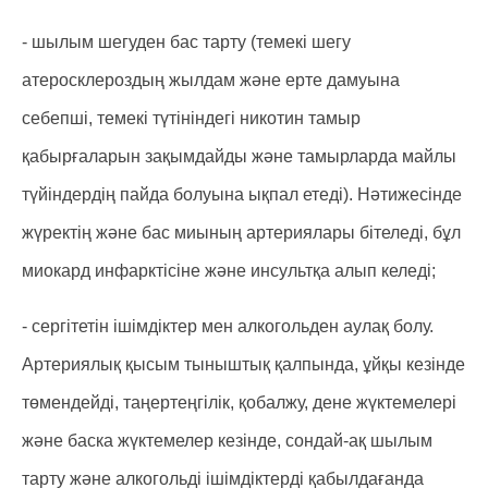
- шылым шегуден бас тарту (темекі шегу
атеросклероздың жылдам және ерте дамуына
себепші, темекі түтініндегі никотин тамыр
қабырғаларын зақымдайды және тамырларда майлы
түйіндердің пайда болуына ықпал етеді). Нәтижесінде
жүректің және бас миының артериялары бітеледі, бұл
миокард инфарктісіне және инсультқа алып келеді;
- сергітетін ішімдіктер мен алкогольден аулақ болу.
Артериялық қысым тыныштық қалпында, ұйқы кезінде
төмендейді, таңертеңгілік, қобалжу, дене жүктемелері
және баска жүктемелер кезінде, сондай-ақ шылым
тарту және алкогольді ішімдіктерді қабылдағанда