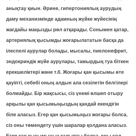
анықтау қиын. Әрине, гипертониялық аурудың
даму механизмінде адамның жүйке жүйесінің
жағдайы маңызды рөл атқарады. Сонымен қатар,
артериялық қысымды жоғарылататын басқа да
ілеспелі аурулар болады, мысалы, пиелонефрит,
эндокриндік жүйе аурулары, тамырдың туа біткен
ерекшеліктері және т.б. Жоғары қан қысымы өте
қауіпті, себебі оның алдын ала сезілетін белгілері
болмайды. Бір жақсысы, сіз үнемі өлшеп отыру
арқылы қан қысымыңыздың қандай екендігін
біле аласыз. Егер қан қысымыңыз жоғары болса,
сіз оны төмендету үшін шаралар қолдана аласыз.
Егер қан қысымыңыз қалыпты болса, оны сол