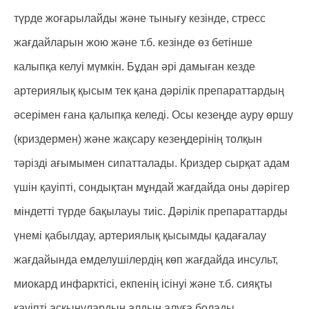
түрде жоғарылайды және тынығу кезінде, стресс
жағдайларын жою және т.б. кезінде өз бетінше
калыпқа келуі мүмкін. Бұдан әрі дамыған кезде
артериялық қысым тек қана дәрілік препараттардың
әсерімен ғана қалыпқа келеді. Осы кезеңде ауру өршу
(криздермен) және жақсару кезеңдерінің толқын
тәрізді ағымымен сипатталады. Криздер сырқат адам
үшін қауіпті, сондықтан мұндай жағдайда оны дәрігер
міндетті түрде бақылауы тиіс. Дәрілік препараттарды
үнемі қабылдау, артериялық қысымды қадағалау
жағдайында емделушілердің көп жағдайда инсульт,
миокард инфарктісі, екпенің ісінуі және т.б. сияқты
қауіпті асқынулардың алдын алуға болады.