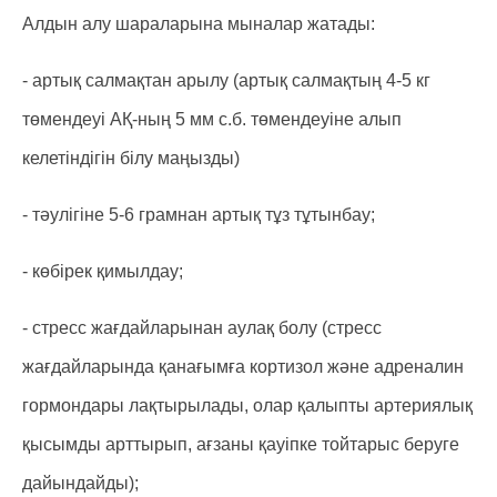
Алдын алу шараларына мыналар жатады:
- артық салмақтан арылу (артық салмақтың 4-5 кг
төмендеуі АҚ-ның 5 мм с.б. төмендеуіне алып
келетіндігін білу маңызды)
- тәулігіне 5-6 грамнан артық тұз тұтынбау;
- көбірек қимылдау;
- стресс жағдайларынан аулақ болу (стресс
жағдайларында қанағымға кортизол және адреналин
гормондары лақтырылады, олар қалыпты артериялық
қысымды арттырып, ағзаны қауіпке тойтарыс беруге
дайындайды);