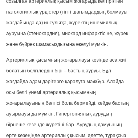
созылған артериялық қысым жоғарыда келтірілген
патологиялық үрдістер (тіпті шағымдардың болмауы
жағдайында да) инсультқа, жүректің ишемиялық
ауруына (стенокардия), миокард инфарктісіне, жүрек
және бүйрек шамасыздығына әкелуі мүмкін.
Артериялық қысымның жоғарылауы кезінде аса жиі
болатын белгілердің бірі – бастың ауруы. Бұл
жағдайда адам дәрігерге қаралуға мәжбүр. Алайда
осы белгі үнемі артериялық қысымның
жоғарылауының белгісі бола бермейді, кейде бастың
ауырмауы да мүмкін. Гипертониялық аурудың
бірнеше кезенде жүретіні бар. Аурудың дамуының
ерте кезеңінде артериялық қысым, әдетте, тұрақсыз