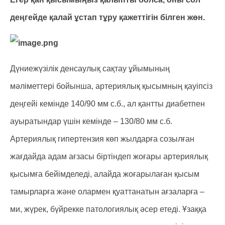
деңгейде қалай ұстап тұру қажеттігін білген жөн.
Дүниежүзілік денсаулық сақтау ұйымының
мәліметтері бойынша, артериялық қысымның қауіпсіз
деңгейі кемінде 140/90 мм с.б., ал қантты диабетпен
ауыратындар үшін кемінде – 130/80 мм с.б.
Артериялық гипертензия көп жылдарға созылған
жағдайда адам ағзасы біртіндеп жоғары артериялық
қысымға бейімделеді, алайда жоғарылаған қысым
тамырларға және олармен қуаттанатын ағзаларға –
ми, жүрек, бүйрекке патологиялық әсер етеді. Ұзаққа