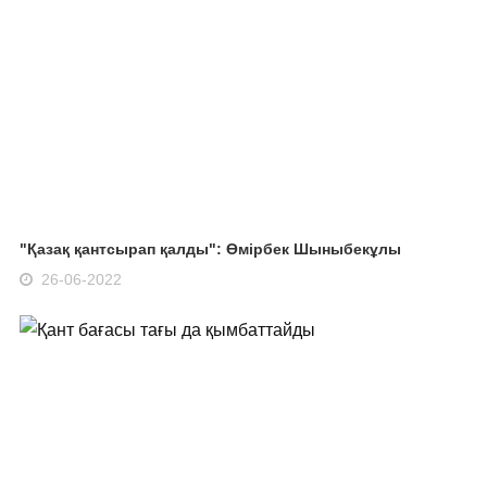
"Қазақ қантсырап қалды": Өмірбек Шыныбекұлы
26-06-2022