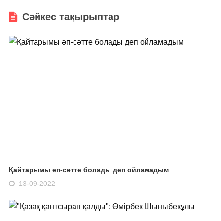
Сәйкес тақырыптар
Қайтарымы әп-сәтте болады деп ойламадым
13-09-2022