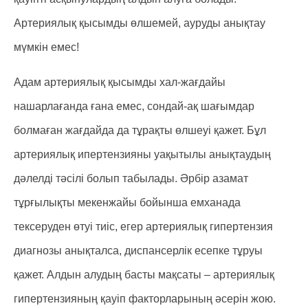
Артериялық қысымды өлшемей, ауруды анықтау
мүмкін емес!
Адам артериялық қысымды хал-жағдайы
нашарлағанда ғана емес, сондай-ақ шағымдар
болмаған жағдайда да тұрақты өлшеуі қажет. Бұл
артериялық ипертензияны уақытылы анықтаудың
дәлелді тәсілі болып табылады. Әрбір азамат
тұрғылықты мекенжайы бойынша емханада
тексеруден өтуі тиіс, егер артериялық гипертензия
диагнозы анықталса, диспансерлік есепке тұруы
қажет. Алдын алудың басты мақсаты – артериялық
гипертензияның қауіп факторларының әсерін жою.