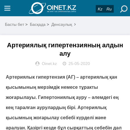
Kz
Ru
Басты бет
>
Басқада
>
Денсаулық
Артериялық гипертензияның алдын
алу
Oinet.kz
25-05-2020
Артериялык гипертензия (АГ) – артериялық қан
қысымының мерзімдік немесе тұракты
жоғарылауы. Гипертониялық ауру – әлемдегі ең
кең таралған аурулардың бірі. Артериялық
қысымның жоғарылау себебі күрделі және
әралуан. Қазіргі кезде бұл сырқаттың себебін дәл