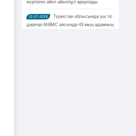
жүргізген әйел айыппұл арқалады
Түркістан облысында үш тіс
31-07-2026
дәрігері МӘМС аясында 43 мың адамның
тісін "емдеген"
Руслан Берденов не үшін
30-07-2026
Respublica партиясынан кеткенін
түсіндірді
Жанысбек ӨТЕГЕН:
30-07-2026
Әділетті таңдағаныма ешқашан өкінген
емеспін
Күдікті қылмыстық іс,
29-07-2026
күмәнді пара. Шымкентте тағы бір
полковник сотталды