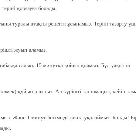
теріні қорғауға болады.
ыны туралы атақты рецепті ұсынамыз. Теріні тазарту үш
үрішті жуып аламыз.
табаққа салып, 15 минутқа қойып қоямыз. Бұл уақытта
шөлмек) құйып алыңыз. Ал күрішті тастамаңыз, кейін там
мыз. Және 1 минут бетімізді жеңіл уқалаймыз. Болды! Бі
лады.