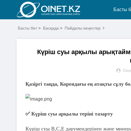
Басты б
Басты бет
>
Басқада
>
Пайдалы кеңестер
Күріш суы арқылы арықтаймы
Oine
Қазіргі таңда, Кореядағы ең атақты сұлу бо
✅ Күріш суы арқылы теріні тазарту
Күріш суы В,С,Е дәрумендерінен және минера