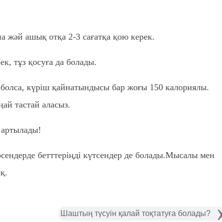
а жәй ашық отқа 2-3 сағатқа қою керек.
к, тұз қосуға да болады.
ы болса, күріш қайнатындысы бар жоғы 150 калориялы.
ңай тастай аласыз.
 артылады!
сендерде бетттеріңді күтсендер де болады.Мысалы мен
қ.
Шаштың түсуін қалай тоқтатуға болады?