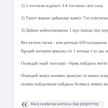
1) 1 тостаған күрішті 3-4 тостаған суға салу.
2) Түнге жақын дайындау қажет. Газ плитасын
3) Дайын қайнатындыны 1 күн ішінде ішу кере
Кез келген тағам - кем дегенде 650 калориял
Бұндай калория арқылы сіз 1 аптада 1 кг-ды о
Осындай оңай тәселдер - бірақ пайдасы жетіп
Осындай жеңіл жолмен арықтап та шаша осир
осыны пайдаланам пайдасы болмаса зияны жо
​Мың сырқатқа шипасы бар рецепттер