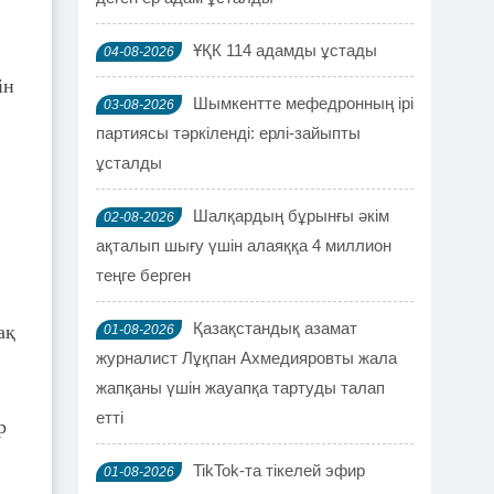
ҰҚК 114 адамды ұстады
04-08-2026
ін
Шымкентте мефедронның ірі
03-08-2026
партиясы тәркіленді: ерлі-зайыпты
ұсталды
Шалқардың бұрынғы әкім
02-08-2026
ақталып шығу үшін алаяққа 4 миллион
теңге берген
Қазақстандық азамат
ақ
01-08-2026
журналист Лұқпан Ахмедияровты жала
жапқаны үшін жауапқа тартуды талап
етті
р
TikTok-та тікелей эфир
01-08-2026