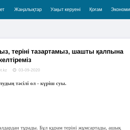
ет
Жаңалықтар
Уақыт керуені
Қоғам
Экономи
з, теріні тазартамыз, шашты қалпына
келтіреміз
t.kz
03-09-2020
лудың тәсілі ол - күріш суы.
лдардан тұрады. Бұл құрам теріні жұмсартады, ашық