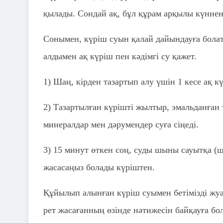
қылады. Сондай ақ, бұл құрам арқылы күннен 
Сонымен, күріш суын қалай дайындауға болат
алдымен ақ күріш пен кәдімгі су қажет.
1) Шаң, кірден тазартып алу үшін 1 кесе ақ к
2) Тазартылған күрішті жылтыр, эмальданған 
минералдар мен дәрумендер суға сіңеді.
3) 15 минут өткен соң, суды шыны сауытқа (
жасасаңыз болады күріштен.
Құйылып алынған күріш суымен бетімізді жуа
рет жасағанның өзінде нәтижесін байқауға бо