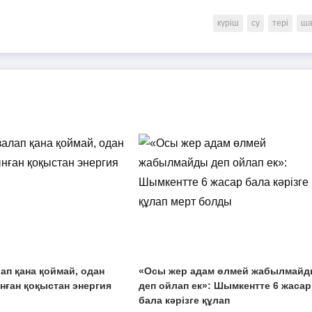
күріш
су
тері
ш
ап қана қоймай, одан
«Осы жер адам өлмей жабылмай
ынған қоқыстан энергия
деп ойлап ек»: Шымкентте 6 жасар
бала кәрізге құлап