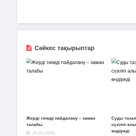
Сәйкес тақырыптар
Жерді тиімді пайдалану – заман
Суды тазал
талабы
сүзіліп ал
өндіреді
25-02-2026