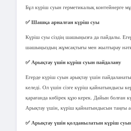
Бұл күріш суын герметикалық контейнерге мұ
✅ Шашқа арналған күріш суы
Күріш суы сіздің шашыңызға да пайдалы. Ег
шашыңыздың жұмсақтығы мен жылтырау нәтиже
✅ Арықтау үшін күріш суын пайдалану
Егерде күріш суын арықтау үшін пайдаланаты
келеді. Ол үшін сізге күріш қайнатындысы кер
қарағанда көбірек құю керек. Дайын болған к
Арықтау үшін, күріш қайнатындысын таңғы ас
✅ Арықтау үшін қолданылатын күріш суын