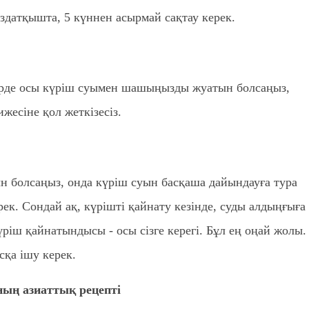
здатқышта, 5 күннен асырмай сақтау керек.
ерде осы күріш суымен шашыңызды жуатын болсаңыз,
сіне қол жеткізесіз.
н болсаңыз, онда күріш суын басқаша дайындауға тура
ек. Сондай ақ, күрішті қайнату кезінде, суды алдыңғыға
үріш қайнатындысы - осы сізге керегі. Бұл ең оңай жолы.
қа ішу керек.
ың азиаттық рецепті