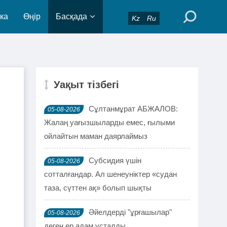
ка
Өңір
Басқада
Kz
Ru
Уақыт тізбегі
Сұлтанмұрат АБЖАЛОВ:
05-08-2026
Жалаң уағызшыларды емес, ғылыми
ойлайтын маман даярлаймыз
Субсидия үшін
05-08-2026
сотталғандар. Ал шенеуніктер «судан
таза, сүттен ақ» болып шықты
Әйелдерді "ұрғашылар"
05-08-2026
деген ер адам ұсталды