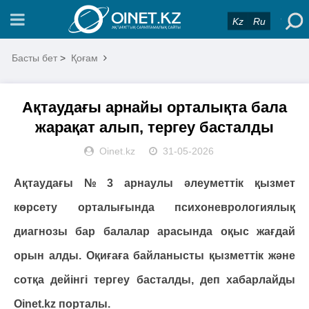
Kz
Ru
Басты бет
>
Қоғам
Ақтаудағы арнайы орталықта бала
жарақат алып, тергеу басталды
Oinet.kz
31-05-2026
Ақтаудағы № 3 арнаулы әлеуметтік қызмет
көрсету орталығында психоневрологиялық
диагнозы бар балалар арасында оқыс жағдай
орын алды. Оқиғаға байланысты қызметтік және
сотқа дейінгі тергеу басталды, деп хабарлайды
Оinet.kz порталы.