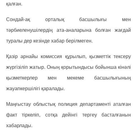
қалған.
Сондай-ақ орталық басшылығы мен
тәрбиеленушілердің ата-аналарына болған жағдай
туралы дер кезінде хабар берілмеген.
Қазір арнайы комиссия құрылып, қызметтік тексеру
жүргізіліп жатыр. Оның қорытындысы бойынша кінәлі
қызметкерлер мен мекеме басшылығының
жауапкершілігі қаралады.
Маңғыстау облыстық полиция департаменті аталған
факт тіркеліп, сотқа дейінгі тергеу басталғанын
хабарлады.