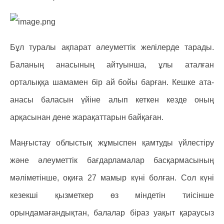
Бұл туралы ақпарат әлеуметтік желілерде тарады.
Баланың анасының айтуынша, ұлы аталған
орталыққа шамамен бір ай бойы барған. Кешке ата-
анасы баласын үйіне алып кеткен кезде оның
арқасынан дене жарақаттарын байқаған.
Маңғыстау облыстық жұмыспен қамтуды үйлестіру
және әлеуметтік бағдарламалар басқармасының
мәліметінше, оқиға 27 мамыр күні болған. Сол күні
кезекші қызметкер өз міндетін тиісінше
орындамағандықтан, балалар біраз уақыт қараусыз