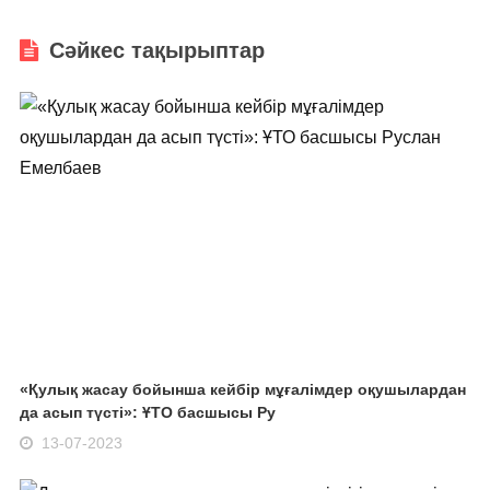
Сәйкес тақырыптар
«Қулық жасау бойынша кейбір мұғалімдер оқушылардан
да асып түсті»: ҰТО басшысы Ру
13-07-2023