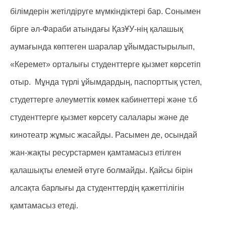
білімдерін жетілдіруге мүмкіндіктері бар. Сонымен
бірге әл-Фараби атындағы ҚазҰУ-нің қалашық
аумағында көптеген шаралар ұйымдастырылып,
«Керемет» орталығы студенттерге қызмет көрсетіп
отыр. Мұнда түрлі ұйымдардың, паспорттық үстел,
студеттерге әлеуметтік көмек кабинеттері және т.б
студенттерге қызмет көрсету салалары және де
кинотеатр жұмыс жасайды. Расымен де, осындай
жан-жақты ресурстармен қамтамасыз етілген
қалашықты елемей өтуге болмайды. Қайсы бірін
алсақта барлығы да студенттердің қажеттілігін
қамтамасыз етеді.