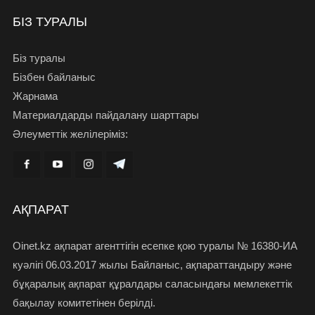
БІЗ ТУРАЛЫ
Біз туралы
Бізбен байланыс
Жарнама
Материалдарды пайдалану шарттары
Әлеуметтік желілеріміз:
АҚПАРАТ
Oinet.kz ақпарат агенттігін есепке қою туралы № 16380-ИА
куәлігі 06.03.2017 жылы Байланыс, ақпараттандыру және
бұқаралық ақпарат құралдары саласындағы мемлекеттік
бақылау комитетінен берілді.