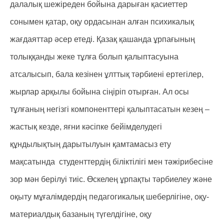
далалық шежіреден бойына дарыған қасиеттер
сонымен қатар, оқу ордасынан алған психикалық
жағдаяттар әсер етеді. Қазақ қашанда ұрпағының
толыққанды жеке тұлға болып қалыптасуына
атсалысып, бала кезінен ұлттық тәрбиені ертегілер,
жырлар арқылы бойына сіңіріп отырған. Ал осы
тұлғаның негізгі компоненттері қалыптасатын кезең –
жастық кезде, яғни кәсіпке бейімделудегі
құндылықтың дарытылуын қамтамасыз ету
мақсатында студенттердің біліктілігі мен тәжірибесіне
зор мән берілуі тиіс. Өскелең ұрпақты тəрбиелеу жəне
оқыту мұғалімдердің педагогикалық шеберлігіне, оқу-
материалдық базаның түгелдігіне, оқу