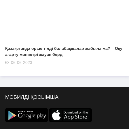
Қазақстанда орыс тілді балабақшалар жабыла ма? – Оқу-
ағарту министрі жауап берді
06-06-2023
МОБИЛДІ ҚОСЫМША