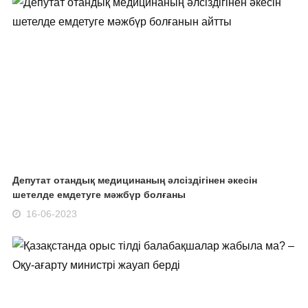
Депутат отандық медицинаның әлсіздігінен әкесін
шетелде емдетуге мәжбүр болғаны
16-06-2023