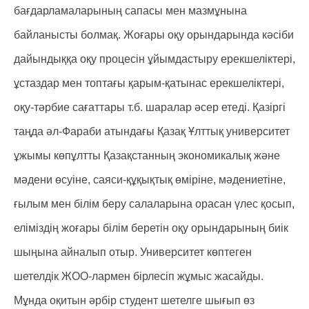
бағдарламаларының сапасы мен мазмұнына
байланысты болмақ. Жоғары оқу орындарында кəсіби
дайындыққа оқу процесін ұйымдастыру ерекшеліктері,
ұстаздар мен топтағы қарым-қатынас ерекшеліктері,
оқу-тəрбие сағаттары т.б. шаралар əсер етеді. Қазіргі
таңда әл-Фараби атындағы Қазақ Ұлттық университет
ұжымы көпұлтты Қазақстанның экономикалық және
мәдени өсуіне, саяси-құқықтық өміріне, мәдениетіне,
ғылым мен білім беру салаларына орасан үлес қосып,
еліміздің жоғары білім беретін оқу орындарының биік
шыңына айналып отыр. Университет көптеген
шетелдік ЖОО-лармен бірлесіп жұмыс жасайды.
Мұнда оқитын әрбір студент шетелге шығып өз