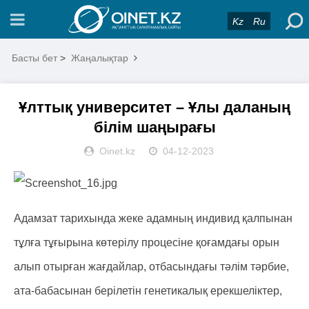
Kz
Ru
Басты бет
>
Жаңалықтар
Ұлттық университет – Ұлы даланың
білім шаңырағы
Oinet.kz
04-12-2023
Адамзат тарихында жеке адамның индивид қалпынан
тұлға тұғырына көтерілу процесіне қоғамдағы орын
алып отырған жағдайлар, отбасындағы тәлім тәрбие,
ата-бабасынан берілетін генетикалық ерекшеліктер,