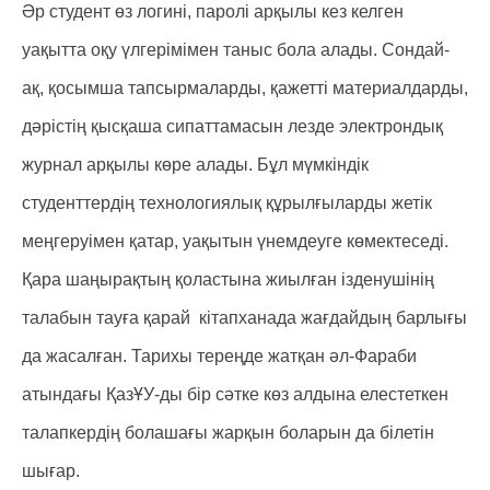
Әр студент өз логині, паролі арқылы кез келген
уақытта оқу үлгерімімен таныс бола алады. Сондай-
ақ, қосымша тапсырмаларды, қажетті материалдарды,
дәрістің қысқаша сипаттамасын лезде электрондық
журнал арқылы көре алады. Бұл мүмкіндік
студенттердің технологиялық құрылғыларды жетік
меңгеруімен қатар, уақытын үнемдеуге көмектеседі.
Қара шаңырақтың қоластына жиылған ізденушінің
талабын тауға қарай кітапханада жағдайдың барлығы
да жасалған. Тарихы тереңде жатқан әл-Фараби
атындағы ҚазҰУ-ды бір сәтке көз алдына елестеткен
талапкердің болашағы жарқын боларын да білетін
шығар.