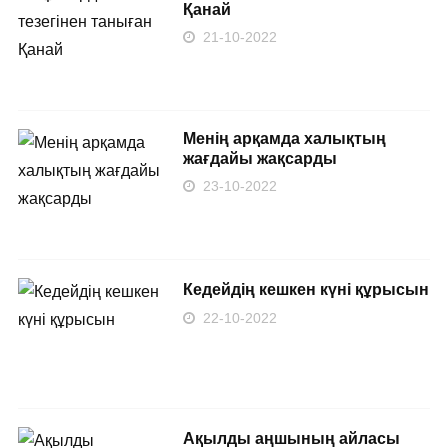
Қанай
21-10-2022
Менің арқамда халықтың
жағдайы жақсарды
23-10-2022
Кедейдің кешкен күні құрысын
22-10-2022
Ақылды аңшының айласы