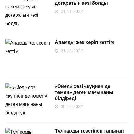
доғаратын кезі болды
01-11-2022
Апамды жек көріп кеттім
31-10-2022
«Әйел» сөзі «күңнен де
төмен» деген мағынаны
білдіреді
30-10-2022
Тұлпарды тезегінен таныған