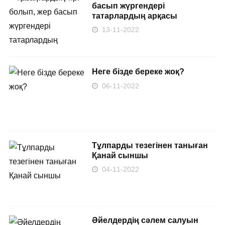
басып жүргендері
татарлардың арқасы
13-11-2022
Неге бізде береке жоқ?
06-11-2022
Тұлпарды тезегінен таныған
Қанай сыншы
04-11-2022
Әйелдердің сәлем салуын