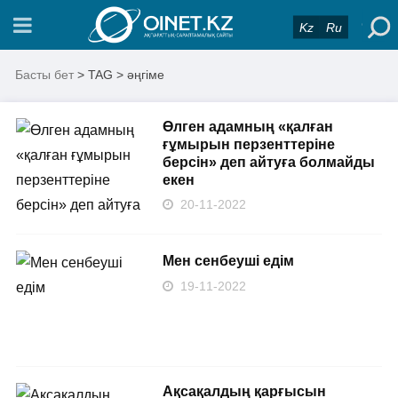
Kz
Ru
Басты бет
> TAG > әңгіме
Өлген адамның «қалған
ғұмырын перзенттеріне
берсін» деп айтуға болмайды
екен
20-11-2022
Мен сенбеуші едім
19-11-2022
Ақсақалдың қарғысын