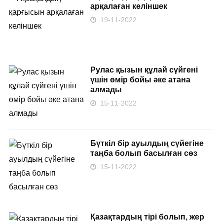
арқалаған келіншек
19-11-2022
Рулас қызын құлай сүйгені
үшін өмір бойы әке атана
алмады
15-11-2022
Бүткіл бір ауылдың сүйегіне
таңба болып басылған сөз
15-11-2022
Қазақтардың тірі болып, жер