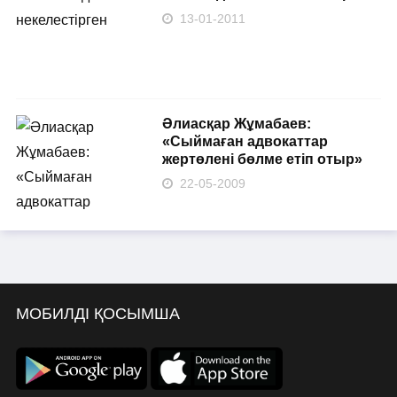
13-01-2011
Әлиасқар Жұмабаев:
«Сыймаған адвокаттар
жертөлені бөлме етіп отыр»
22-05-2009
МОБИЛДІ ҚОСЫМША