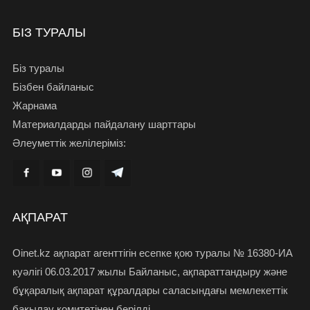
БІЗ ТУРАЛЫ
Біз туралы
Бізбен байланыс
Жарнама
Материалдарды пайдалану шарттары
Әлеуметтік желілеріміз:
АҚПАРАТ
Oinet.kz ақпарат агенттігін есепке қою туралы № 16380-ИА
куәлігі 06.03.2017 жылы Байланыс, ақпараттандыру және
бұқаралық ақпарат құралдары саласындағы мемлекеттік
бақылау комитетінен берілді.