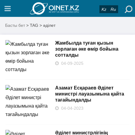
Kz
Ru
Басты бет
> TAG > әділет
Жамбылда туған қызын
зорлаған әке өмір бойына
сотталды
04-09-2025
Азамат Есқараев Әділет
министрі лауазымына қайта
тағайындалды
04-04-2023
Әділет министрлігінің