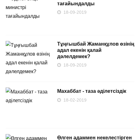
тағайындалды
18-09-2019
Тұңғышбай Жаманқұлов өзінің
адал екенін қалай
дәлелдемек?
18-09-2019
Махаббат - таза әділетсіздік
18-02-2019
Өлген адаммен некелестірген