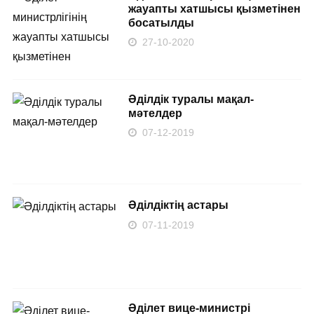
жауапты хатшысы қызметінен
босатылды
27-10-2020
Әділдік туралы мақал-
мәтелдер
07-12-2019
Әділдіктің астары
07-11-2019
​Әділет вице-министрі