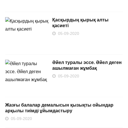
Қасқырдың қырық алты
қасиеті
05-09-2020
Әйел туралы эссе. Әйел деген
ашылмаған жұмбақ
05-09-2020
Жазғы балалар демалысын қызықты ойындар
арқылы тиімді ұйымдастыру
05-09-2020