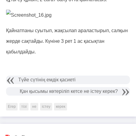
Қайнатпаны суытып, жақсылап араластырып, салқын
жерде сақтайды. Күніне 3 рет 1 ас қасықтан
қабылдайды.
Түйе сүтінің емдік қасиеті
Қан қысымы көтеріліп кетсе не істеу керек?
Егер
тізі
не
істеу
керек