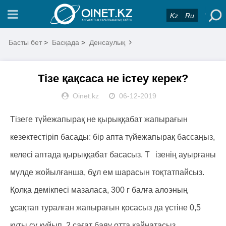
Kz
Ru
Басты бет
>
Басқада
>
Денсаулық
Тізе қақсаса не істеу керек?
Oinet.kz
06-12-2019
Тізеге түйежапырақ не қырыққабат жапырағын
кезектестіріп басады: бір апта түйежапырақ бассаңыз,
келесі аптада қырыққабат басасыз. Т
ізенің ауырғаны
мүлде жойылғанша, бұл ем шарасын тоқтатпайсыз.
Қолқа демікпесі мазаласа, 300 г балға алоэның
ұсақтап туралған жапырағын қосасыз да үстіне 0,5
құты су құйып, 2 сағат баяу отта қайнатасыз.