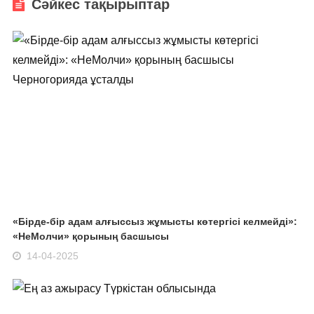
Сәйкес тақырыптар
«Бірде-бір адам алғыссыз жұмысты көтергісі келмейді»:
«НеМолчи» қорының басшысы
14-04-2025