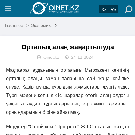
Kz
Ru
Басты бет
>
Экономика
Орталық алаң жаңартылуда
Oinet.kz
24-12-2024
Мақтаарал ауданының орталығы Мырзакент кентінің
орталық алаңы заман талабына сай жаңа кейіпке
енуде. Қазір мұнда құрыдым жұмыстары жүргізілуде.
Түрлі мәдени-көпшілік іс-шаралар өтетін алаң алдағы
уақытта аудан тұрғындарының ең сүйікті демалыс
орнындарының біріне айналмақ.
Мердігер "Строй.ком "Прогресс" ЖШС-і салып жатқан