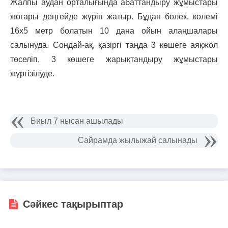
Жалпы аудан орталығында абаттандыру жұмыстары
жоғары деңгейде жүріп жатыр. Бұдан бөлек, көлемі
16х5 метр болатын 10 дана ойын алаңшалары
салынуда. Сондай-ақ, қазіргі таңда 3 көшеге аяқжол
төселіп, 3 көшеге жарықтандыру жұмыстары
жүргізілуде.
Биыл 7 нысан ашылады
Сайрамда жылыжай салынады
Сәйкес тақырыптар