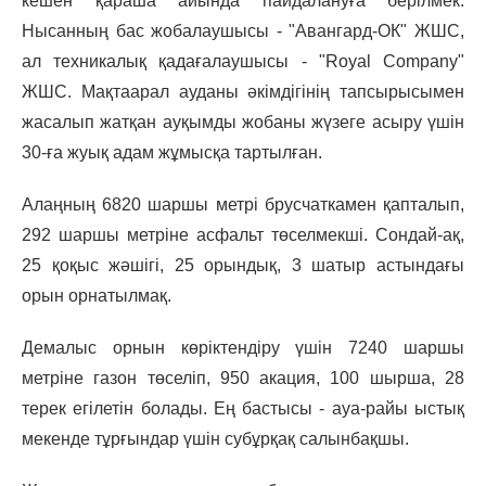
кешен қараша айында пайдалануға берілмек.
Нысанның бас жобалаушысы - "Авангард-ОК" ЖШС,
ал техникалық қадағалаушысы - "Royal Company"
ЖШС. Мақтаарал ауданы әкімдігінің тапсырысымен
жасалып жатқан ауқымды жобаны жүзеге асыру үшін
30-ға жуық адам жұмысқа тартылған.
Алаңның 6820 шаршы метрі брусчаткамен қапталып,
292 шаршы метріне асфальт төселмекші. Сондай-ақ,
25 қоқыс жәшігі, 25 орындық, 3 шатыр астындағы
орын орнатылмақ.
Демалыс орнын көріктендіру үшін 7240 шаршы
метріне газон төселіп, 950 акация, 100 шырша, 28
терек егілетін болады. Ең бастысы - ауа-райы ыстық
мекенде тұрғындар үшін субұрқақ салынбақшы.