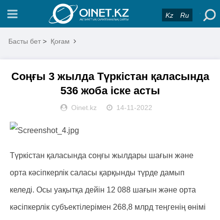
Kz
Ru
Басты бет
>
Қоғам
Соңғы 3 жылда Түркістан қаласында
536 жоба іске асты
Oinet.kz
14-11-2022
Түркістан қаласында соңғы жылдары шағын және
орта кәсіпкерлік саласы қарқынды түрде дамып
келеді. Осы уақытқа дейін 12 088 шағын және орта
кәсіпкерлік субъектілерімен 268,8 млрд теңгенің өнімі