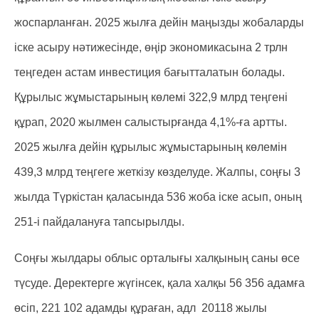
жоспарланған. 2025 жылға дейін маңызды жобаларды
іске асыру нәтижесінде, өңір экономикасына 2 трлн
теңгеден астам инвестиция бағытталатын болады.
Құрылыс жұмыстарының көлемі 322,9 млрд теңгені
құрап, 2020 жылмен салыстырғанда 4,1%-ға артты.
2025 жылға дейін құрылыс жұмыстарының көлемін
439,3 млрд теңгеге жеткізу көзделуде. Жалпы, соңғы 3
жылда Түркістан қаласында 536 жоба іске асып, оның
251-і пайдалануға тапсырылды.
Соңғы жылдары облыс орталығы халқының саны өсе
түсуде. Деректерге жүгінсек, қала халқы 56 356 адамға
өсіп, 221 102 адамды құраған, адл 20118 жылы