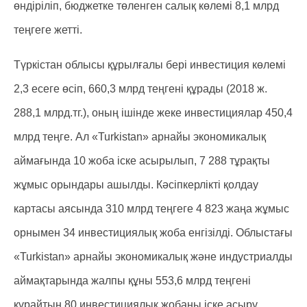
өндіріліп, бюджетке төленген салық көлемі 8,1 млрд
теңгеге жетті.
Түркістан облысы құрылғалы бері инвестиция көлемі
2,3 есеге өсіп, 660,3 млрд теңгені құрады (2018 ж.
288,1 млрд.тг.), оның ішінде жеке инвестициялар 450,4
млрд теңге. Ал «Turkistan» арнайы экономикалық
аймағында 10 жоба іске асырылып, 7 288 тұрақты
жұмыс орындары ашылды. Кәсіпкерлікті қолдау
картасы аясында 310 млрд теңгеге 4 823 жаңа жұмыс
орнымен 34 инвестициялық жоба енгізілді. Облыстағы
«Turkistan» арнайы экономикалық және индустриалды
аймақтарында жалпы құны 553,6 млрд теңгені
құрайтын 80 инвестициялық жобаны іске асыру