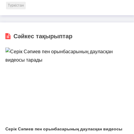
Түркістан
Сәйкес тақырыптар
Серік Сәпиев пен орынбасарының дауласқан видеосы