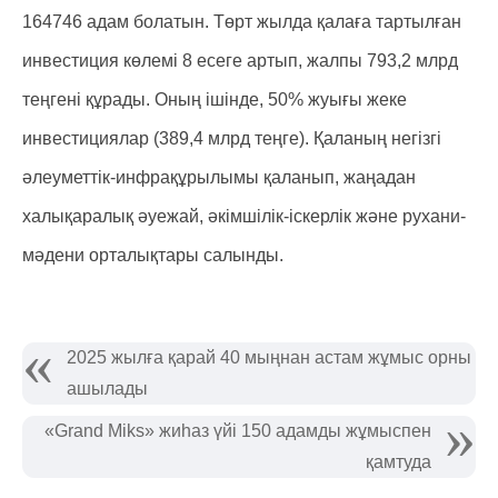
164746 адам болатын. Төрт жылда қалаға тартылған
инвестиция көлемі 8 есеге артып, жалпы 793,2 млрд
теңгені құрады. Оның ішінде, 50% жуығы жеке
инвестициялар (389,4 млрд теңге). Қаланың негізгі
әлеуметтік-инфрақұрылымы қаланып, жаңадан
халықаралық әуежай, әкімшілік-іскерлік және рухани-
мәдени орталықтары салынды.
2025 жылға қарай 40 мыңнан астам жұмыс орны
ашылады
«Grand Miks» жиһаз үйі 150 адамды жұмыспен
қамтуда