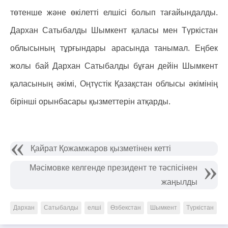
төтенше және өкілетті елшісі болып тағайындалды.
Дархан Сатыбалды Шымкент қаласы мен Түркістан
облысының тұрғындары арасында танымал. Еңбек
жолы бай Дархан Сатыбалды бұған дейін Шымкент
қаласының әкімі, Оңтүстік Қазақстан облысы әкімінің
бірінші орынбасары қызметтерін атқарды.
Қайрат Қожамжаров қызметінен кетті
Мәсімовке келгенде президент те тәспісінен
жаңылды
Дархан
Сатыбалды
елші
Өзбекстан
Шымкент
Түркістан