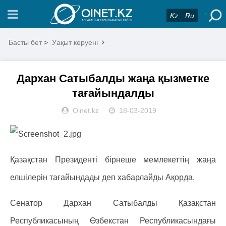
Kz
Ru
Басты бет
>
Уақыт керуені
Дархан Сатыбалды жаңа қызметке
тағайындалды
Oinet.kz
18-03-2019
Қазақстан Президенті бірнеше мемлекеттің жаңа
елшілерін тағайындады деп хабарлайды Ақорда.
Сенатор Дархан Сатыбалды Қазақстан
Республикасының Өзбекстан Республикасындағы