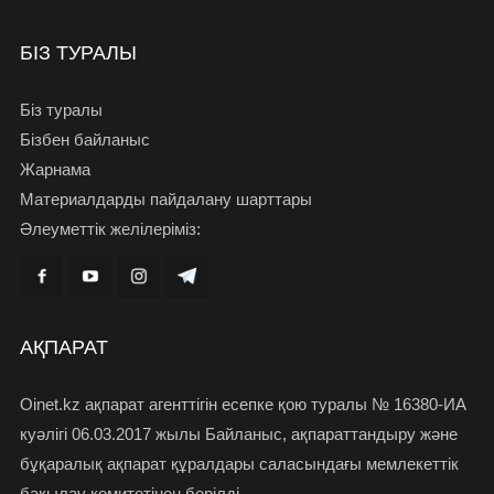
БІЗ ТУРАЛЫ
Біз туралы
Бізбен байланыс
Жарнама
Материалдарды пайдалану шарттары
Әлеуметтік желілеріміз:
АҚПАРАТ
Oinet.kz ақпарат агенттігін есепке қою туралы № 16380-ИА
куәлігі 06.03.2017 жылы Байланыс, ақпараттандыру және
бұқаралық ақпарат құралдары саласындағы мемлекеттік
бақылау комитетінен берілді.