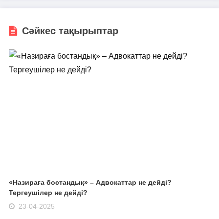
Сәйкес тақырыптар
«Назираға бостандық» – Адвокаттар не дейді?
Тергеушілер не дейді?
23-04-2025