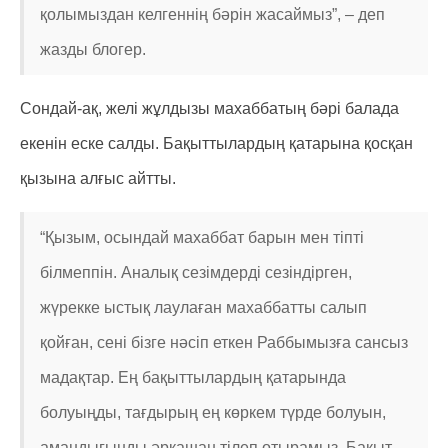
қолымыздан келгеннің бәрін жасаймыз”, – деп
жазды блогер.
Сондай-ақ, желі жұлдызы махаббатың бәрі балада
екенін еске салды. Бақыттылардың қатарына қосқан
қызына алғыс айтты.
“Қызым, осындай махаббат барын мен тіпті
білмеппін. Аналық сезімдерді сезіндірген,
жүрекке ыстық лаулаған махаббатты салып
қойған, сені бізге нәсіп еткен Раббымызға сансыз
мадақтар. Ең бақыттылардың қатарында
болуыңды, тағдырың ең көркем түрде болуын,
амандығыңды әрқашан тілеп отырамыз. Бақыт