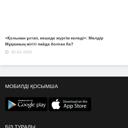
«Қолынан ұстап, көшеде жүргім келеді»: Мөлдір
Мұқанның жігіті пайда болған ба?
30-03-2026
МОБИЛДІ ҚОСЫМША
БІЗ ТУРАЛЫ