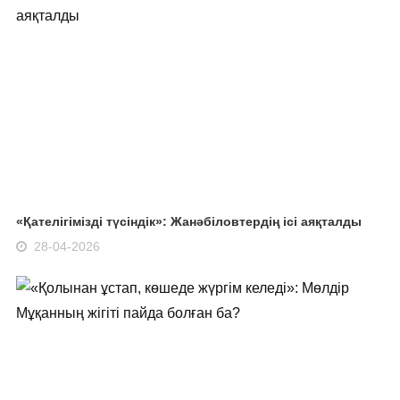
«Қателігімізді түсіндік»: Жанәбіловтердің ісі аяқталды
28-04-2026