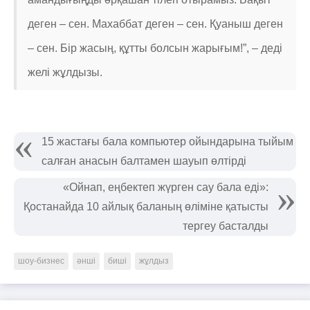
деген – сен. Махаббат деген – сен. Қуаныш деген
– сен. Бір жасың, құтты болсын жарығым!”, – деді
желі жұлдызы.
15 жастағы бала компьютер ойындарына тыйым
салған анасын балтамен шауып өлтірді
«Ойнап, еңбектеп жүрген сау бала еді»:
Қостанайда 10 айлық баланың өліміне қатысты
тергеу басталды
шоу-бизнес
әнші
биші
жұлдыз