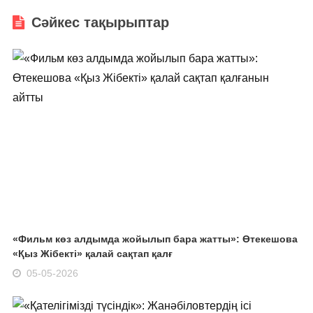
Сәйкес тақырыптар
«Фильм көз алдымда жойылып бара жатты»: Өтекешова
«Қыз Жібекті» қалай сақтап қалғ
05-05-2026