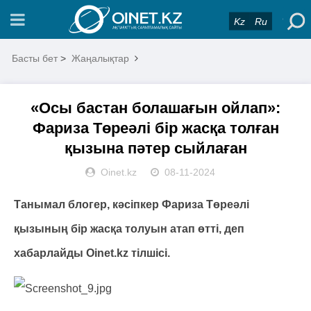
Kz
Ru
Басты бет
>
Жаңалықтар
«Осы бастан болашағын ойлап»:
Фариза Төреәлі бір жасқа толған
қызына пәтер сыйлаған
Oinet.kz
08-11-2024
Танымал блогер, кәсіпкер Фариза Төреәлі
қызының бір жасқа толуын атап өтті, деп
хабарлайды Oinet.kz тілшісі.