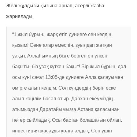
Желі жұлдызы қызына арнап, әсерлі жазба
жариялады.
“1 жыл бұрын.. жарқ етіп дүниеге сен келдің,
қызым! Сене алар емеспін, зуылдап жатқан
уақыт. Аллаһымның бізге берген ең үлкен
бақыты, біз ұзақ күткен бақыт! Бір жыл бұрын, дәл
осы күні сағат 13:05-де дүниеге Алла қалауымен
өмірге алып келдім. Сол күндердің бәрін еске
алып көңілім босап отыр. Дархан екеуміздің
атымыздан Даратайымызға Астана қаласынан
пәтер сыйладық. Осы бастан болашағын ойлап,
инвестиция жасауды қолға алдық. Сен үшін