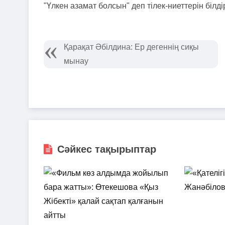
"Үлкен азамат болсын" деп тілек-ниеттерін білді
Қарақат Әбілдина: Ер дегеннің сиқы
мынау
Сәйкес тақырыптар