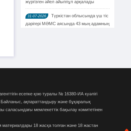
жүргізген әйел айыппұл арқалады
Түркістан облысында үш тіс
31-07-2026
дәрігері МӘМС аясында 43 мың адамның
тісін "емдеген"
Руслан Берденов не үшін
30-07-2026
Respublica партиясынан кеткенін
түсіндірді
Жанысбек ӨТЕГЕН:
30-07-2026
Әділетті таңдағаныма ешқашан өкінген
емеспін
 агенттігін есепке қою туралы № 16380-ИА куәлігі
 Байланыс, ақпараттандыру және бұқаралық
Күдікті қылмыстық іс,
29-07-2026
ры саласындағы мемлекеттік бақылау комитетінен
күмәнді пара. Шымкентте тағы бір
полковник сотталды
 материалдары 18 жасқа толған және 18 жастан