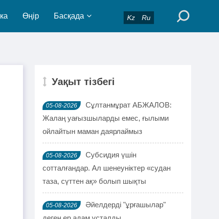
ка
Өңір
Басқада
Kz
Ru
Уақыт тізбегі
Сұлтанмұрат АБЖАЛОВ:
05-08-2026
Жалаң уағызшыларды емес, ғылыми
ойлайтын маман даярлаймыз
Субсидия үшін
05-08-2026
сотталғандар. Ал шенеуніктер «судан
таза, сүттен ақ» болып шықты
Әйелдерді "ұрғашылар"
05-08-2026
деген ер адам ұсталды