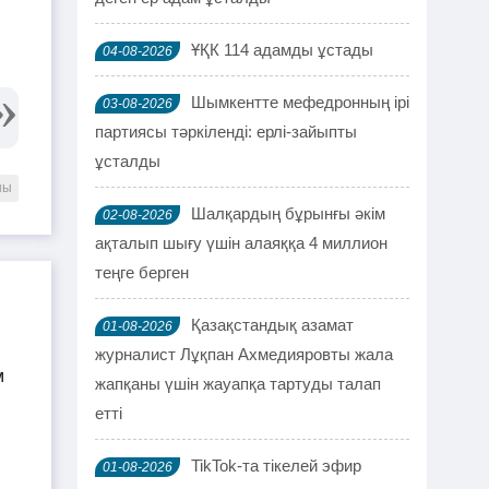
ҰҚК 114 адамды ұстады
04-08-2026
Шымкентте мефедронның ірі
03-08-2026
партиясы тәркіленді: ерлі-зайыпты
ұсталды
шы
Шалқардың бұрынғы әкім
02-08-2026
ақталып шығу үшін алаяққа 4 миллион
теңге берген
Қазақстандық азамат
01-08-2026
журналист Лұқпан Ахмедияровты жала
жапқаны үшін жауапқа тартуды талап
етті
TikTok-та тікелей эфир
01-08-2026