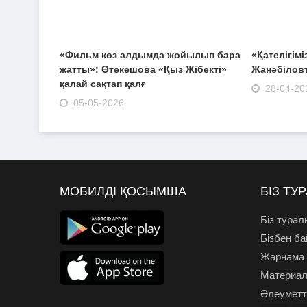
«Фильм көз алдымда жойылып бара
«Қателігімі
жатты»: Өтекешова «Қыз Жібекті»
Жанәбіловт
қалай сақтап қалғ
28-04-20
05-05-2026
МОБИЛДІ ҚОСЫМША
БІЗ ТУ
Біз турал
Бізбен б
Жарнама
Материал
Әлеуметті