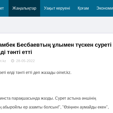
ет
Жаңалықтар
Уақыт керуені
Қоғам
Экономи
амбек Бесбаевтың ұлымен түскен суреті
ді тәнті етті
t.kz
28-05-2022
 елді тәнті етті деп жазады oinet.kz.
і инста парақшасында жазды. Сурет астына әншінің
ң абыройлы ер азамты болсын!", "Өзіңнен аумайды екен",