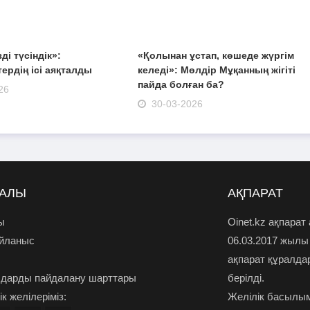
зді түсіндік»:
«Қолынан ұстап, көшеде жүргім
ердің ісі аяқталды
келеді»: Мөлдір Мұқанның жігіті
пайда болған ба?
26
30-03-2026
РАЛЫ
АҚПАРАТ
ы
Oinet.kz ақпарат
айланыс
06.03.2017 жылы
ақпарат құралда
дарды пайдалану шарттары
берілді.
к желілеріміз:
Желілік басылым