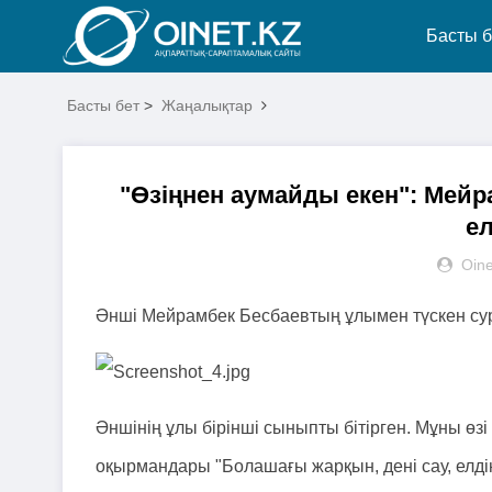
Басты б
Басты бет
>
Жаңалықтар
"Өзіңнен аумайды екен": Мейр
ел
Oine
Әнші Мейрамбек Бесбаевтың ұлымен түскен суреті
Әншінің ұлы бірінші сыныпты бітірген. Мұны өз
оқырмандары "Болашағы жарқын, дені сау, елді