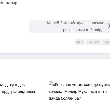
ріп жатыр.
Мерей Заманбекқызы анасына
ризашылығын білдірді
әнші
Бесбаев
оқу