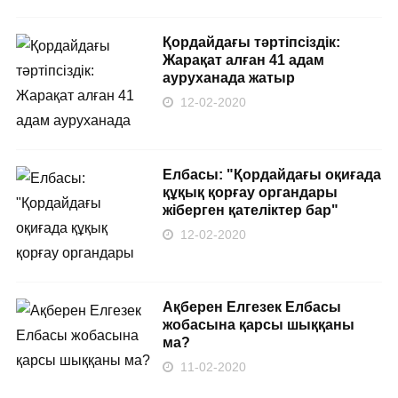
Қордайдағы тәртіпсіздік:
Жарақат алған 41 адам
ауруханада жатыр
12-02-2020
Елбасы: "Қордайдағы оқиғада
құқық қорғау органдары
жіберген қателіктер бар"
12-02-2020
Ақберен Елгезек Елбасы
жобасына қарсы шыққаны
ма?
11-02-2020