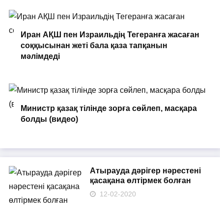
Иран АҚШ пен Израильдің Тегеранға жасаған
соққысынан жеті бала қаза тапқанын
мәлімдеді
Министр қазақ тілінде зорға сөйлеп, масқара
болды (видео)
Атырауда дәрігер нәрестені
қасақана өлтірмек болған
12-02-2020