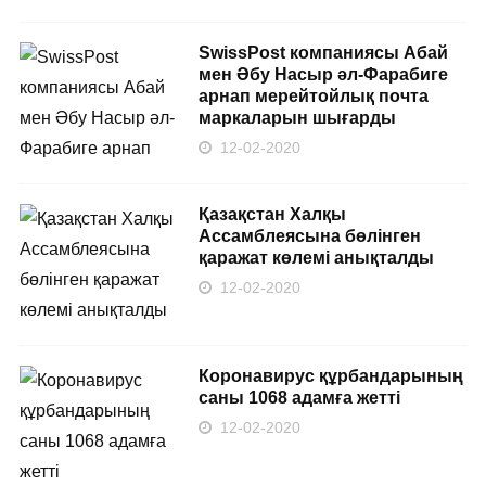
SwissPost компаниясы Абай
мен Әбу Насыр әл-Фарабиге
арнап мерейтойлық почта
маркаларын шығарды
12-02-2020
Қазақстан Халқы
Ассамблеясына бөлінген
қаражат көлемі анықталды
12-02-2020
Коронавирус құрбандарының
саны 1068 адамға жетті
12-02-2020