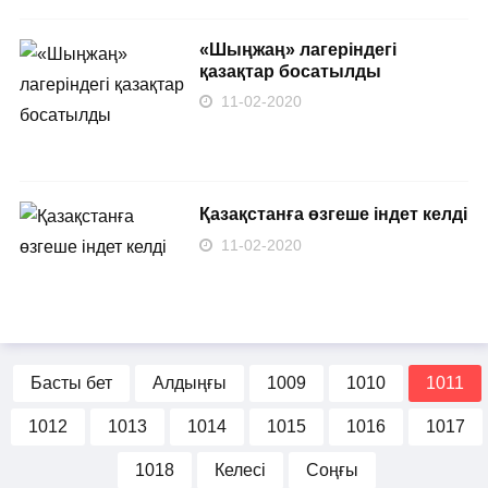
«Шыңжаң» лагеріндегі
қазақтар босатылды
11-02-2020
Қазақстанға өзгеше індет ​келді
11-02-2020
Басты бет
Алдыңғы
1009
1010
1011
1012
1013
1014
1015
1016
1017
1018
Келесі
Соңғы