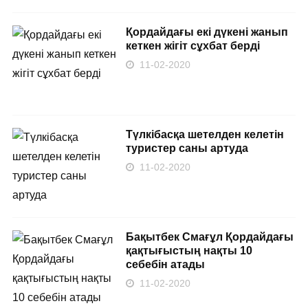
Қордайдағы екі дүкені жанып
кеткен жігіт сұхбат берді
11-02-2020
Түлкібасқа шетелден келетін
туристер саны артуда
11-02-2020
Бақытбек Смағұл Қордайдағы
қақтығыстың нақты 10
себебін атады
11-02-2020