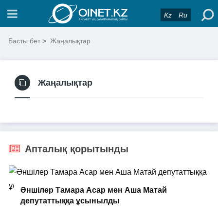
Kz
Ru
Басты бет
>
Жаңалықтар
Жаңалықтар
Апталық қорытынды
Әншілер Тамара Асар мен Аша Матай
депутаттыққа ұсынылды