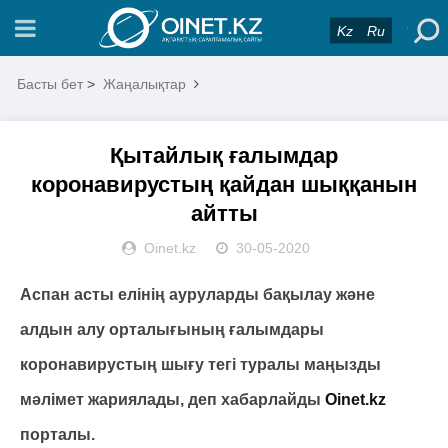
Kz
Ru
Басты бет
>
Жаңалықтар
Қытайлық ғалымдар
коронавирустың қайдан шыққанын
айтты
Oinet.kz
30-05-2020
Аспан асты елінің ауруларды бақылау және
алдын алу орталығының ғалымдары
коронавирустың шығу тегі туралы маңызды
мәлімет жариялады, деп хабарлайды
Oinet.kz
порталы.