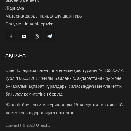
Бізбен байланыс
Жарнама
Материалдарды пайдалану шарттары
Әлеуметтік желілеріміз:
АҚПАРАТ
Oinet.kz ақпарат агенттігін есепке қою туралы № 16380-ИА
куәлігі 06.03.2017 жылы Байланыс, ақпараттандыру және
бұқаралық ақпарат құралдары саласындағы мемлекеттік
бақылау комитетінен берілді.
Желілік басылым материалдары 18 жасқа толған және 18
жастан асқандарға оқуға арналған
Copyright © 2020
Oinet.kz