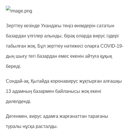
Зерттеу кезінде Ухандағы теңіз өнімдерін сататын
базардан үлгілер алынды, бірақ оларда вирус іздері
табылған жоқ. Бұл зерттеу нәтижесі оларға COVID-19-
дың шығу тегі базардан емес екенін айтуға құқық
береді.
Сондай-ақ, Қытайда коронавирус жұқтырған алғашқы
13 адамның базармен байланысы жоқ екені
дәлелденді.
Дегенмен, вирус адамға жарғанаттан тарағаны
туралы нұсқа расталды.