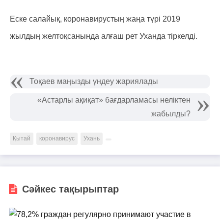
Еске салайық, коронавирустың жаңа түрі 2019
жылдың желтоқсанында алғаш рет Уханда тіркелді.
Тоқаев маңызды үндеу жариялады
«Астарлы ақиқат» бағдарламасы неліктен
жабылды?
Қытай
коронавирус
Ухань
Сәйкес тақырыптар