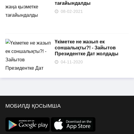
тағайындалды
08-02-2021
Үкіметке не жазып ек
соншалықты?! - Зайытов
Президентке Дат жолдады
04-11-2020
МОБИЛДІ ҚОСЫМША