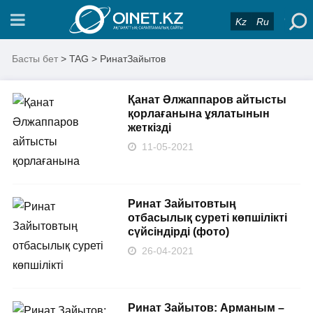
Kz
Ru
Басты бет
> TAG > РинатЗайытов
Қанат Әлжаппаров айтысты
қорлағанына ұялатынын
жеткізді
11-05-2021
Ринат Зайытовтың
отбасылық суреті көпшілікті
сүйсіндірді (фото)
26-04-2021
Ринат Зайытов: Арманым –