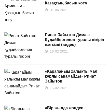
Қазақтың басын қосу
01-04-2021
Ринат Зайытов Димаш
Құдайбергенов туралы пікірін
жеткізді (видео)
16-02-2021
«Қарапайым халықты мал
құрлы санамайды» Ринат
Зайытов
15-02-2021
«Бір жылда жөндеп