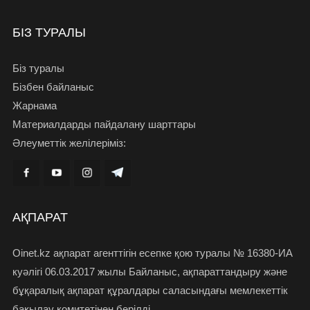
БІЗ ТУРАЛЫ
Біз туралы
Бізбен байланыс
Жарнама
Материалдарды пайдалану шарттары
Әлеуметтік желілеріміз:
АҚПАРАТ
Oinet.kz ақпарат агенттігін есепке қою туралы № 16380-ИА
куәлігі 06.03.2017 жылы Байланыс, ақпараттандыру және
бұқаралық ақпарат құралдары саласындағы мемлекеттік
бақылау комитетінен берілді.