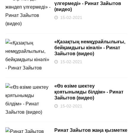
үлгермеді» - Ринат Зайытов
(видео)
15-02-2021
«Қазақтың немқұрайлылығы,
бейқамдығы кінәлі» - Ринат
Зайытов (видео)
15-02-2021
«Өз өзіме шектеу
қоятынымды білдім» - Ринат
Зайытов (видео)
15-02-2021
Ринат Зайытов жаңа қызметке