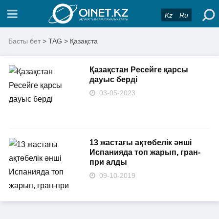
Kz
Ru
Басты бет
> TAG > Қазақста
Қазақстан Ресейге қарсы
дауыс берді
03-05-2023
13 жастағы ақтөбелік әнші
Испанияда топ жарып, гран-
при алды
09-10-2019