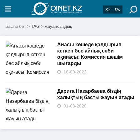
Kz
Ru
Басты бет
> TAG > жауапсыздық
Анасы көшеде қалдырып
кеткен бес айлық сәби
оқиғасы: Комиссия шешім
шығарды
16-09-2022
Дариға Назарбаева біздің
халықтың басты жауын атады
01-03-2020