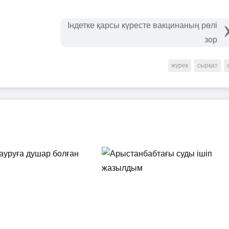
Індетке қарсы күресте вакцинаның рөлі
зор
жүрек
сырқат