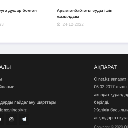
уға душар болған
Арыстанбабтағы суды ішіп
жазылдым
23
24-12-2022
РАЛЫ
АҚПАРАТ
ы
Oinet.kz ақпарат
айланыс
06.03.2017 жылы
ақпарат құралда
дарды пайдалану шарттары
берілді.
к желілеріміз:
Желілік басылым
асқандарға оқуға
Copyright © 2020
Oi