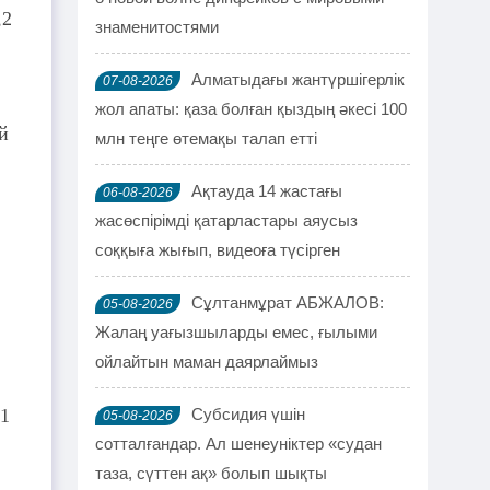
,2
знаменитостями
Алматыдағы жантүршігерлік
07-08-2026
жол апаты: қаза болған қыздың әкесі 100
й
млн теңге өтемақы талап етті
Ақтауда 14 жастағы
06-08-2026
жасөспірімді қатарластары аяусыз
соққыға жығып, видеоға түсірген
Сұлтанмұрат АБЖАЛОВ:
05-08-2026
Жалаң уағызшыларды емес, ғылыми
ойлайтын маман даярлаймыз
 1
Субсидия үшін
05-08-2026
сотталғандар. Ал шенеуніктер «судан
таза, сүттен ақ» болып шықты