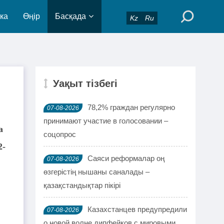
ка
Өңір
Басқада
Kz
Ru
Уақыт тізбегі
78,2% граждан регулярно
07-08-2026
принимают участие в голосовании –
а
соцопрос
2-
Саяси реформалар оң
07-08-2026
өзгерістің нышаны саналады –
қазақстандықтар пікірі
Казахстанцев предупредили
07-08-2026
о новой волне дипфейков с мировыми