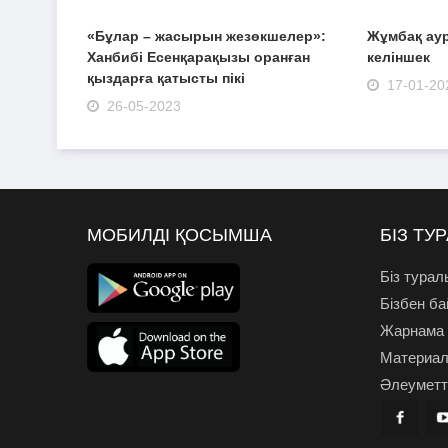
«Бұлар – жасырын жезөкшелер»:
Жұмбақ аур
Ханбибі Есенқарақызы оранған
келіншек
қыздарға қатысты пікі
17-01-20
26-05-2023
МОБИЛДІ ҚОСЫМША
БІЗ ТУ
Біз турал
Бізбен б
Жарнама
Материал
Әлеуметті