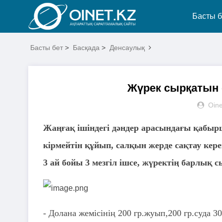
Басты б
Басты бет
>
Басқада
>
Денсаулық
Жүрек сырқатын 
Oine
Жаңғақ ішіндегі дәндер арасындағы қабырш
кірмейтін құйып, салқын жерде сақтау кер
3 ай бойы 3 мезгіл ішсе, жүректің барлық 
- Долана жемісінің 200 гр.жуып,200 гр.суда 3