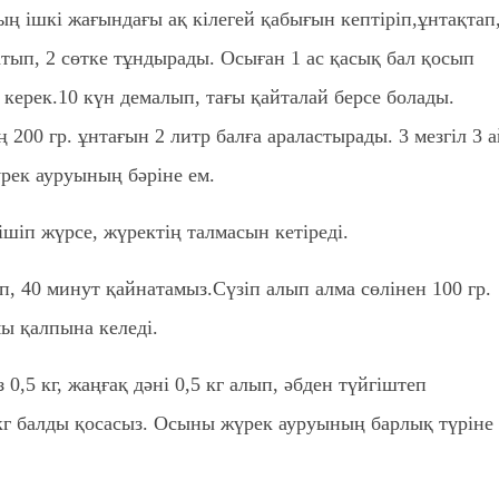
ң ішкі жағындағы ақ кілегей қабығын кептіріп,ұнтақтап
атып, 2 сөтке тұндырады. Осыған 1 ас қасық бал қосып
у керек.10 күн демалып, тағы қайталай берсе болады.
200 гр. ұнтағын 2 литр балға араластырады. 3 мезгіл 3 а
рек ауруының бәріне ем.
ішіп жүрсе, жүректің талмасын кетіреді.
п, 40 минут қайнатамыз.Сүзіп алып алма сөлінен 100 гр.
мы қалпына келеді.
 0,5 кг, жаңғақ дәні 0,5 кг алып, әбден түйгіштеп
кг балды қосасыз. Осыны жүрек ауруының барлық түріне