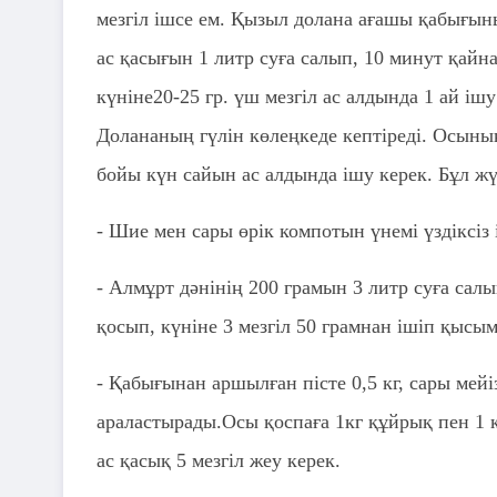
мезгіл ішсе ем. Қызыл долана ағашы қабығыны
ас қасығын 1 литр суға салып, 10 минут қайн
күніне20-25 гр. үш мезгіл ас алдында 1 ай іш
Долананың гүлін көлеңкеде кептіреді. Осының 
бойы күн сайын ас алдында ішу керек. Бұл жү
- Шие мен сары өрік компотын үнемі үздіксіз 
- Алмұрт дәнінің 200 грамын 3 литр суға салы
қосып, күніне 3 мезгіл 50 грамнан ішіп қысы
- Қабығынан аршылған пісте 0,5 кг, сары мейіз
араластырады.Осы қоспаға 1кг құйрық пен 1 
ас қасық 5 мезгіл жеу керек.