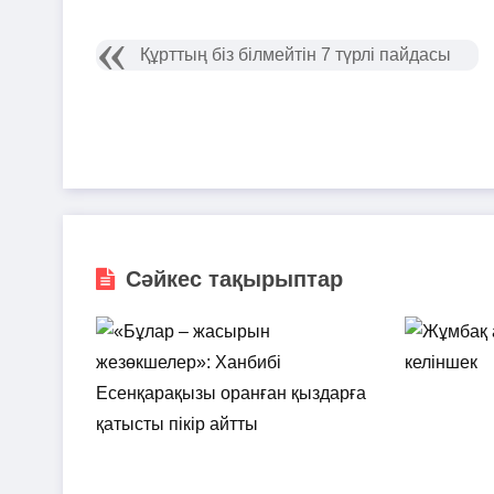
Құрттың біз білмейтін 7 түрлі пайдасы
Сәйкес тақырыптар