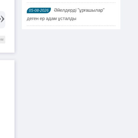
Әйелдерді "ұрғашылар"
05-08-2026
деген ер адам ұсталды
ҰҚК 114 адамды ұстады
04-08-2026
ем
Шымкентте мефедронның ірі
03-08-2026
партиясы тәркіленді: ерлі-зайыпты
ұсталды
Шалқардың бұрынғы әкім
02-08-2026
ақталып шығу үшін алаяққа 4 миллион
теңге берген
Қазақстандық азамат
01-08-2026
журналист Лұқпан Ахмедияровты жала
жапқаны үшін жауапқа тартуды талап
етті