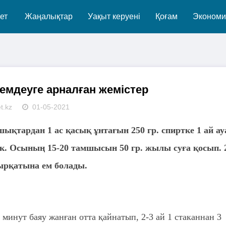
ет
Жаңалықтар
Уақыт керуені
Қоғам
Экономи
емдеуге арналған жемістер
t.kz
01-05-2021
ықтардан 1 ас қасық ұнтағын 250 гр. спиртке 1 ай ау
ек. Осының 15-20 тамшысын 50 гр. жылы суға қосып. 
сырқатына ем болады.
0 минут баяу жанған отта қайнатып, 2-3 ай 1 стаканнан 3