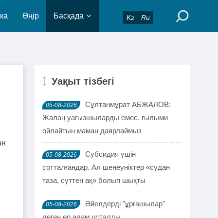
ка
Өңір
Басқада
Kz
Ru
Уақыт тізбегі
Сұлтанмұрат АБЖАЛОВ:
05-08-2026
Жалаң уағызшыларды емес, ғылыми
ойлайтын маман даярлаймыз
ан
Субсидия үшін
05-08-2026
сотталғандар. Ал шенеуніктер «судан
таза, сүттен ақ» болып шықты
Әйелдерді "ұрғашылар"
05-08-2026
деген ер адам ұсталды