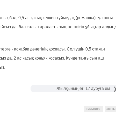
қасық бал, 0,5 ас қасық кепкен түймедақ (ромашка) гүлшоғы.
тайсыз да, бал салып араластырып, кешкісін ұйықтар алдын
ерге - асқабақ дәнегінің қоспасы. Сол үшін 0,5 стакан
сыз да, 2 ас қасық коньяк қосасыз. Күнде танғысын аш
ыз.
Жылқының еті 17 ауруға ем
иммунитет
артты