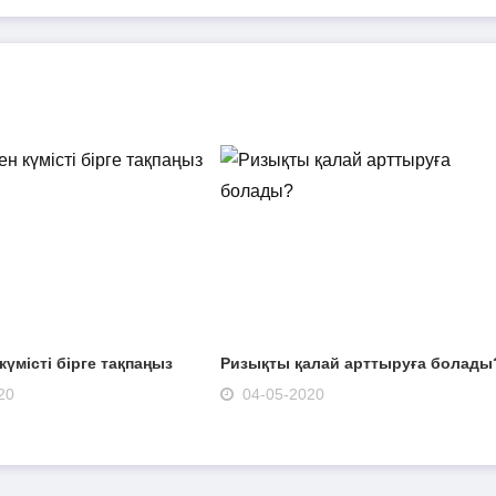
күмісті бірге тақпаңыз
Ризықты қалай арттыруға болады
20
04-05-2020