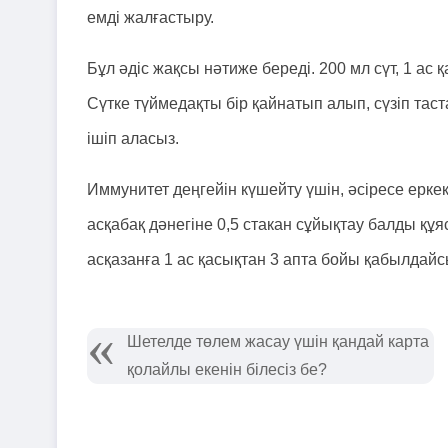
емді жалғастыру.
Бұл әдіс жақсы нәтиже береді. 200 мл сүт, 1 ас 
Сүтке түймедақты бір қайнатып алып, сүзіп тас
ішіп аласыз.
Иммунитет деңгейін күшейту үшін, әсіресе еркект
асқабақ дәнегіне 0,5 стакан сұйықтау балды құя
асқазанға 1 ас қасықтан 3 апта бойы қабылдайс
Шетелде төлем жасау үшін қандай карта
қолайлы екенін білесіз бе?