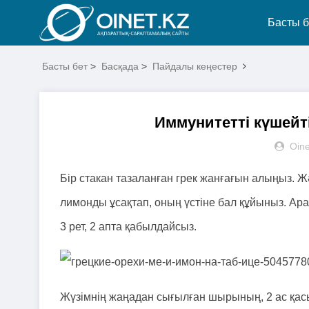
Басты б
Басты бет
>
Басқада
>
Пайдалы кеңестер
Иммунитетті күшейт
Oine
Бір стакан тазаланған грек жанғағын алыңыз. Ж
лимонды ұсақтап, оның үстіне бал құйыныз. Ар
3 рет, 2 апта қабылдайсыз.
Жүзімнің жаңадан сығылған шырының, 2 ас қасық