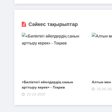
Сәйкес тақырыптар
«Биліктегі әйелдердің санын
Алтын мен 
арттыру керек» - Тоқаев
25-05-20
22-10-2020