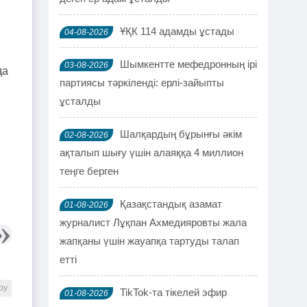
ҰҚК 114 адамды ұстады
04-08-2026
Шымкентте мефедронның ірі
03-08-2026
да
партиясы тәркіленді: ерлі-зайыпты
ұсталды
Шалқардың бұрынғы әкім
02-08-2026
ақталып шығу үшін алаяққа 4 миллион
теңге берген
Қазақстандық азамат
01-08-2026
журналист Лұқпан Ахмедияровты жала
жапқаны үшін жауапқа тартуды талап
етті
ру
TikTok-та тікелей эфир
01-08-2026