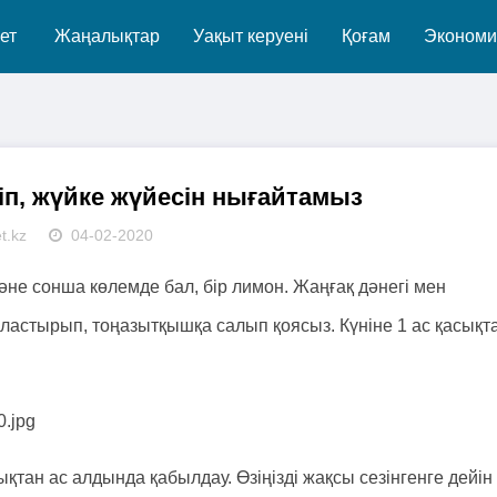
ет
Жаңалықтар
Уақыт керуені
Қоғам
Экономи
іп, жүйке жүйесін нығайтамыз
t.kz
04-02-2020
әне сонша көлемде бал, бір лимон. Жаңғақ дәнегі мен
аластырып, тоңазытқышқа салып қоясыз. Күніне 1 ас қасықт
тан ас алдында қабылдау. Өзіңізді жақсы сезінгенге дейін