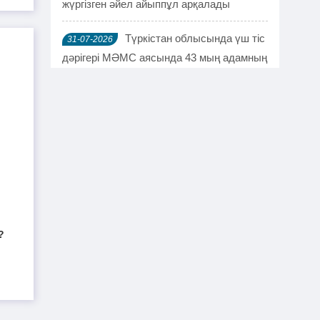
жүргізген әйел айыппұл арқалады
Түркістан облысында үш тіс
31-07-2026
дәрігері МӘМС аясында 43 мың адамның
тісін "емдеген"
Руслан Берденов не үшін
30-07-2026
Respublica партиясынан кеткенін
түсіндірді
Жанысбек ӨТЕГЕН:
30-07-2026
Әділетті таңдағаныма ешқашан өкінген
емеспін
?
Күдікті қылмыстық іс,
29-07-2026
күмәнді пара. Шымкентте тағы бір
полковник сотталды