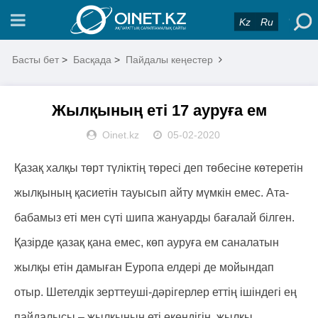
Kz
Ru
Басты бет
>
Басқада
>
Пайдалы кеңестер
Жылқының еті 17 ауруға ем
Oinet.kz
05-02-2020
Қазақ халқы төрт түліктің төресі деп төбесіне көтеретін
жылқының қасиетін тауысып айту мүмкін емес. Ата-
бабамыз еті мен сүті шипа жануарды бағалай білген.
Қазірде қазақ қана емес, көп ауруға ем саналатын
жылқы етін дамыған Еуропа елдері де мойындап
отыр. Шетелдік зерттеуші-дәрігерлер еттің ішіндегі ең
пайдалысы – жылқының еті екендігін, жылқы