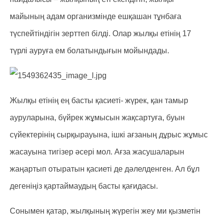
майының адам организмінде ешқашан тұнбаға
түспейтіндігін зерттеп білді. Олар жылқы етінің 17
түрлі ауруға ем болатындығын мойындады.
Жылқы етінің ең басты қасиеті- жүрек, қан тамыр
ауруларына, бүйрек жұмысын жақсартуға, буын
сүйектерінің сырқырауына, ішкі ағзаның дұрыс жұмыс
жасауына тигізер әсері мол. Ағза жасушаларын
жаңартып отыратын қасиеті де дәлелденген. Ал бұл
дегеніңіз қартаймаудың басты қағидасы.
Сонымен қатар, жылқының жүрегін жеу ми қызметін