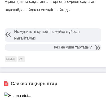
мұздатқышта сақтағаннан гөрі оны сүрлеп сақтаған
әлдеқайда пайдалы екендігін айтады.
Иммунитетті күшейтіп, жүйке жүйесін
нығайтамыз
Көз не үшін тартады?
жылқы
еті
Сәйкес тақырыптар