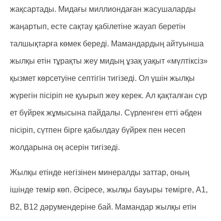
жақсартады. Мидағы миллиондаған жасушаларды
жаңартып, есте сақтау қабілетіне жауап беретін
талшықтарға көмек береді. Мамандардың айтуынша
жылқы етін тұрақты жеу мидың ұзақ уақыт «мүлтіксіз»
қызмет көрсетуіне септігін тигізеді. Ол үшін жылқы
жүрегін пісіріп не қуырып жеу керек. Ал қақталған сүр
ет бүйрек жұмысына пайдалы. Сүрленген етті әбден
пісіріп, сүтпен бірге қабылдау бүйрек пен несеп
жолдарына оң әсерін тигізеді.
Жылқы етінде негізінен минералды заттар, оның
ішінде темір көп. Әсіресе, жылқы бауыры темірге, А1,
В2, В12 дәрумендеріне бай. Мамандар жылқы етін