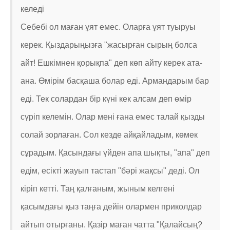
келеді
Себебі ол маған ұят емес. Оларға ұят туыруы
керек. Қыздарыңызға "жасырған сырың болса
айт! Ешкімнен қорықпа" деп көп айту керек ата-
ана. Өмірім басқаша болар еді. Армандарым бар
еді. Тек солардан бір күні кек алсам деп өмір
сүріп келемін. Олар мені ғана емес талай қызды
солай зорлаған. Сол кезде айқайладым, көмек
сұрадым. Қасындағы үйден апа шықты, "апа" деп
едім, есікті жауып тастап "бәрі жақсы" деді. Ол
кіріп кетті. Таң қалғаным, жыным келгені
қасымдағы қыз таңға дейін олармен приколдар
айтып отырғаны. Қазір маған чатта "Қалайсың?