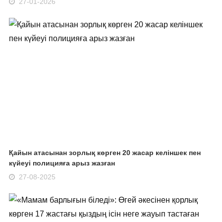
27-01-2026
Қайын атасынан зорлық көрген 20 жасар келіншек пен
күйеуі полицияға арыз жазған
27-08-2025