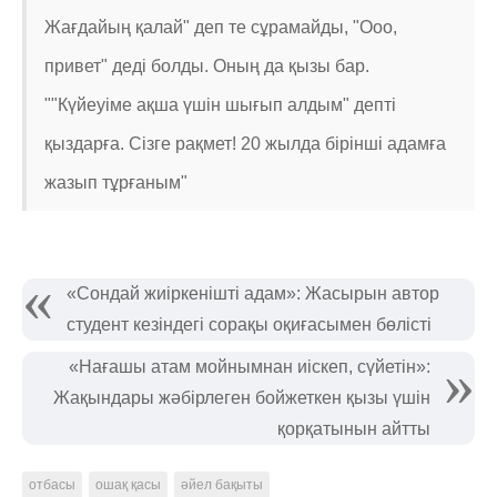
Жағдайың қалай" деп те сұрамайды, "Ооо,
привет" деді болды. Оның да қызы бар.
""Күйеуіме ақша үшін шығып алдым" депті
қыздарға. Сізге рақмет! 20 жылда бірінші адамға
жазып тұрғаным"
«Сондай жиіркенішті адам»: Жасырын автор
студент кезіндегі сорақы оқиғасымен бөлісті
«Нағашы атам мойнымнан иіскеп, сүйетін»:
Жақындары жәбірлеген бойжеткен қызы үшін
қорқатынын айтты
отбасы
ошақ қасы
әйел бақыты