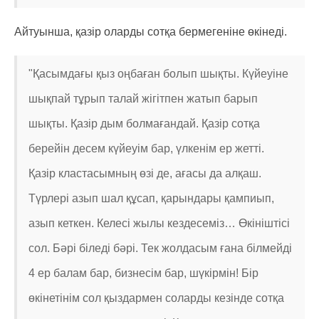
Айтуынша, қазір оларды сотқа бермегеніне өкінеді.
"Қасымдағы қыз оңбаған болып шықты. Күйеуіне
шықпай тұрып талай жігітпен жатып барып
шықты. Қазір дым болмағандай. Қазір сотқа
берейін десем күйеуім бар, үлкенім ер жетті.
Қазір кластасымның өзі де, ағасы да алқаш.
Түрлері азып шал құсап, қарындары қампиып,
азып кеткен. Келесі жылы кездесеміз… Өкініштісі
сол. Бәрі біледі бәрі. Тек жолдасым ғана білмейді
4 ер балам бар, бизнесім бар, шүкірмін! Бір
өкінетінім сол қыздармен соларды кезінде сотқа