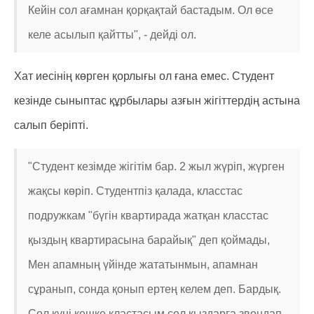
Кейін сол ағамнан қорқақтай бастадым. Ол өсе
келе асылып қайтты", - дейді ол.
Хат иесінің көрген қорлығы ол ғана емес. Студент
кезінде сыныптас құрбылары азғын жігіттердің астына
салып беріпті.
"Студент кезімде жігітім бар. 2 жыл жүріп, жүрген
жақсы көріп. Студентпіз қалада, класстас
подружкам "бүгін квартирада жатқан класстас
қыздың квартирасына барайық" деп қоймады,
Мен апамның үйінде жататынмын, апамнан
сұранып, сонда қонып ертең келем деп. Бардық.
Сол күні кешке кластасым сол қыздарға звондап