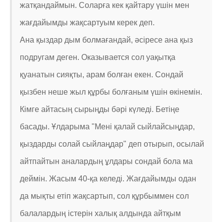
жатқандаймын. Соларға кек қайтару үшін мен
жағдайымды жақсартуым керек деп.
Ана қыздар дым болмағандай, әсіресе ана қыз
подругам деген. Оказывается сол уақытқа
қуанатын сияқты, арам болған екен. Сондай
қызбен неше жыл құрбы болғаным үшін өкінемін.
Кімге айтасың сырыңды бәрі күледі. Бетіңе
басады. Ұлдарыма "Мені қалай сыйлайсыңдар,
қыздарды солай сыйлаңдар" деп отырып, осылай
айтпайтын аналардың ұлдары сондай бола ма
деймін. Жасым 40-қа келеді. Жағдайымды одан
да мықты етіп жақсартып, сол құрбыммен сол
балалардың істерін халық алдында айтқым