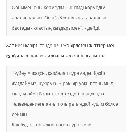
Сонымен оны көрмедім. Ешкімді көрмедім
араласпадым. Осы 2-3 жалдықта араласып
бастадық кластың қыздарымен", - дейді.
Хат иесі қазіргі таңда өзін жәбірлеген жігіттер мен
құрбыларынан кек алғысы келетінін жазыпты.
"Күйеуім жақсы, қазбалап сұрамады. Қазір
жағдаймыз шүкірміз. Бірақ бір уақыт танымыл,
мықты әйел болып, сол кездегі шындықты
телевидениеге айтып отыратындай күшім болса
деймін.
Как будто сол кекпен өмір сүріп келе