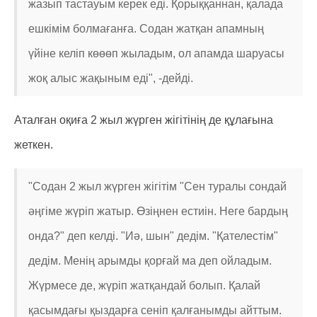
жазып тастауым керек еді. Қорыққаннан, қалада
ешкімім болмағанға. Содан жатқан апамның
үйіне келіп көөөп жыладым, ол апамда шаруасы
жоқ алыс жақыным еді", -дейді.
Аталған оқиға 2 жыл жүрген жігітінің де құлағына
жеткен.
"Содан 2 жыл жүрген жігітім "Сен туралы сондай
әңгіме жүріп жатыр. Өзіңнен естиін. Неге бардың
онда?" деп келді. "Иә, шын" дедім. "Қателестім"
дедім. Менің арымды қорғай ма деп ойладым.
Жүрмесе де, жүріп жатқандай болып. Қалай
қасымдағы қыздарға сеніп қалғанымды айттым.