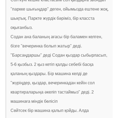
"паркке шығыңдар" деген, ойымызда ештене жоқ,
шықтық. Паркте жүрдік бәріміз, бір класста
оқығанбыз.
Содан ана баланың ағасы бір баламен келген,
бізге "вечеринка болып жатыр" деді.
"Барсаңдаршы" деді Содан қыздар сыбырласып,
5-6 қызбыз. 2 қыз кетіп қалды себебі басқа
қаланың қыздары. Бір машина келді де
"жүріңдер, қыздар, вечеринкадан кейін сол
квартираларыңа әкеліп тастаймыз" деді. 2
машинаға міндік бөлісіп
Сөйтсек бір машина қалып қойды. Алда