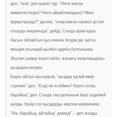
деп, "жоқ" деп қарап тұр. "Неге маған
көмектеспедің? Неге айқайламадың? Мені
қорқытқанда?" десем, "олар маған прикол ұстап
отырды машинада" дейді. Сонда арам қара
басын ойлайтын қыз екенін білдім де, қатты
өкіндім осындай қызбен құрбы болғаныма.
Жылап шаққа жүріп келіп, жаңағы квартирадағы
қыздарға келдім.
Бәрін айтып жыладым, "қыздар қалай өмір
сүремін" деп. "Енді не істеймін? Бірге сотқа
барайық" деп. Сонда таң қалғаным бәрі үндемей
қалды. Қазір сол қыздарды көрсем жиіркенем.
"Иә, барайық, айтайық" демеді", - деп жазды.