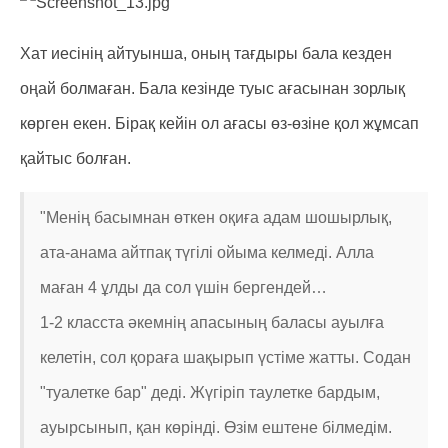
Хат иесінің айтуынша, оның тағдыры бала кезден
оңай болмаған. Бала кезінде туыс ағасынан зорлық
көрген екен. Бірақ кейін ол ағасы өз-өзіне қол жұмсап
қайтыс болған.
"Менің басымнан өткен оқиға адам шошырлық,
ата-анама айтпақ түгілі ойыма келмеді. Алла
маған 4 ұлды да сол үшін бергендей…
1-2 класста әкемнің апасының баласы ауылға
келетін, сол қораға шақырып үстіме жатты. Содан
"туалетке бар" деді. Жүгіріп таулетке бардым,
ауырсынып, қан көрінді. Өзім ештене білмедім.