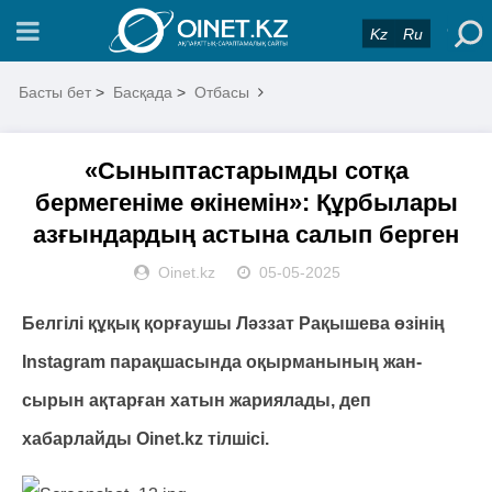
Kz
Ru
Басты бет
>
Басқада
>
Отбасы
«Сыныптастарымды сотқа
бермегеніме өкінемін»: Құрбылары
азғындардың астына салып берген
Oinet.kz
05-05-2025
Белгілі құқық қорғаушы Ләззат Рақышева өзінің
Instagram парақшасында оқырманының жан-
сырын ақтарған хатын жариялады, деп
хабарлайды Oinet.kz тілшісі.