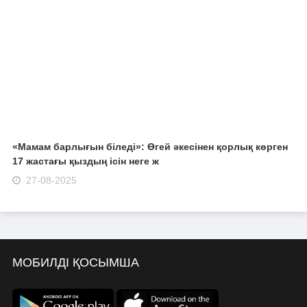
«Мамам барлығын біледі»: Өгей әкесінен қорлық көрген
17 жастағы қыздың ісін неге ж
27-08-2025
МОБИЛДІ ҚОСЫМША