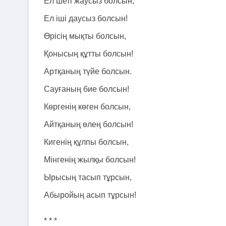
Ел шеті жаусыз болсын,
Ел іші даусыз болсын!
Өрісің мықты болсын,
Қонысың құтты болсын!
Артқаның түйе болсын.
Сауғаның бие болсын!
Көргенің көген болсын,
Айтқаның өлең болсын!
Кигенің құлпы болсын,
Мінгенің жылқы болсын!
Ырысың тасып тұрсын,
Абыройың асып тұрсын!
* * *