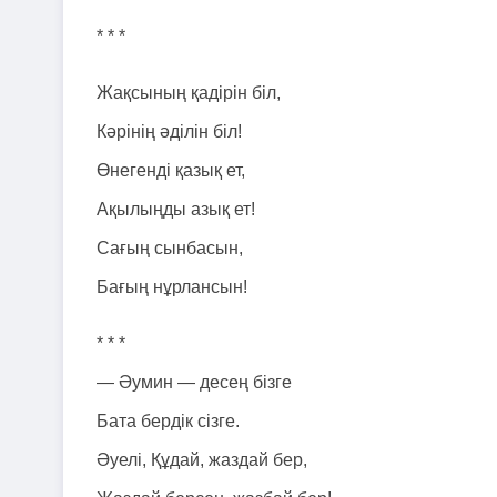
* * *
Жақсының қадірін біл,
Кәрінің әділін біл!
Өнегенді қазық ет,
Ақылыңды азық ет!
Сағың сынбасын,
Бағың нұрлансын!
* * *
— Әумин — десең бізге
Бата бердік сізге.
Әуелі, Құдай, жаздай бер,