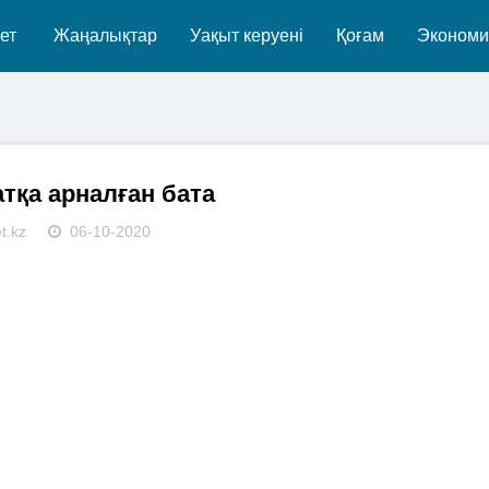
ет
Жаңалықтар
Уақыт керуені
Қоғам
Экономи
тқа арналған бата
t.kz
06-10-2020