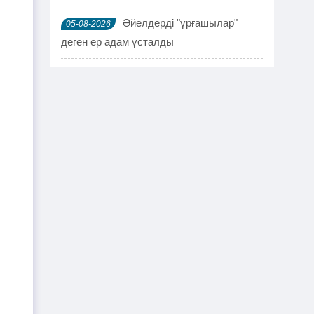
Әйелдерді "ұрғашылар"
05-08-2026
деген ер адам ұсталды
ҰҚК 114 адамды ұстады
04-08-2026
Шымкентте мефедронның ірі
03-08-2026
партиясы тәркіленді: ерлі-зайыпты
ұсталды
Шалқардың бұрынғы әкім
02-08-2026
ақталып шығу үшін алаяққа 4 миллион
теңге берген
Қазақстандық азамат
01-08-2026
журналист Лұқпан Ахмедияровты жала
жапқаны үшін жауапқа тартуды талап
етті