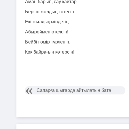
Аман барып, сау қайтар
Берсін жолдың төтесін.
Екі жылдық міндетің
Абыроймен өтелсін!
Бейбіт өмір түрленіп,
Көк байрағын көтерсін!
Сапарға шығарда айтылатын бата