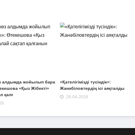
з алдымда жойылып бара
«Қателігімізді түсіндік»:
екешова «Қыз Жібекті»
Жанәбіловтердің ісі аяқталды
ап қалғ
28-04-2026
26