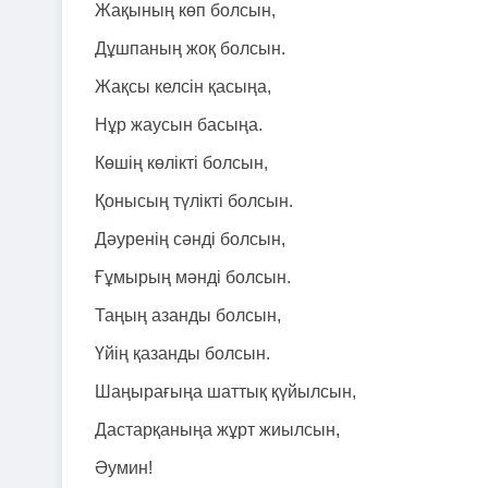
Жақының көп болсын,
Дұшпаның жоқ болсын.
Жақсы келсін қасыңа,
Нұр жаусын басыңа.
Көшің көлікті болсын,
Қонысың түлікті болсын.
Дәуренің сәнді болсын,
Ғұмырың мәнді болсын.
Таңың азанды болсын,
Үйің қазанды болсын.
Шаңырағыңа шаттық қүйылсын,
Дастарқаныңа жұрт жиылсын,
Әумин!