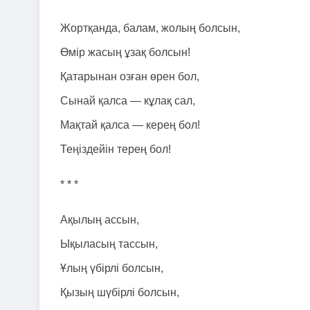
Жортқанда, балам, жолың болсын,
Өмір жасың ұзақ болсын!
Қатарынан озған өрен бол,
Сынай қалса — кұлақ сал,
Мақтай қалса — керең бол!
Теңіздейін терең бол!
* * *
Ақылың ассын,
Ықыласың тассын,
Ұлың үбірлі болсын,
Қызың шүбірлі болсын,