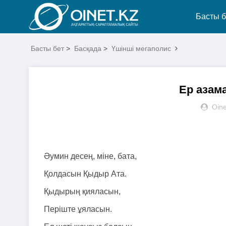
Басты б
Басты бет
>
Басқада
>
Үшінші мегаполис
Ер азама
Oine
Әумин десең, міне, бата,
Қолдасын Қыдыр Ата.
Қыдырың қияласын,
Періште ұяласын.