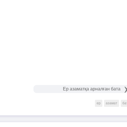
Ер азаматқа арналған бата
ер
азамат
ба