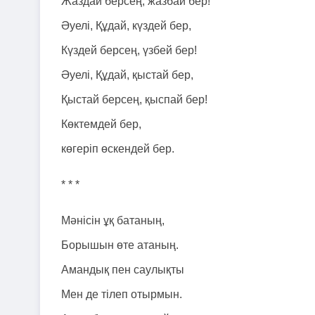
Жаздай берсең, жазбай бер!
Әуелі, Құдай, күздей бер,
Күздей берсең, үзбей бер!
Әуелі, Құдай, қыстай бер,
Қыстай берсең, қыспай бер!
Көктемдей бер,
көгеріп өскендей бер.
* * *
Мәнісін ұқ батаның,
Борышын өте атаның.
Амандық пен саулықты
Мен де тілеп отырмын.