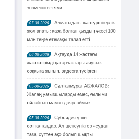
знаменитостями
Алматыдағы жантүршігерлік
07-08-2026
жол апаты: қаза болған қыздың әкесі 100
млн теңге өтемақы талап етті
Ақтауда 14 жастағы
06-08-2026
жасөспірімді қатарластары аяусыз
соққыға жығып, видеоға түсірген
Сұлтанмұрат АБЖАЛОВ:
05-08-2026
Жалаң уағызшыларды емес, ғылыми
ойлайтын маман даярлаймыз
Субсидия үшін
05-08-2026
сотталғандар. Ал шенеуніктер «судан
таза, сүттен ақ» болып шықты