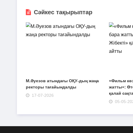
Сәйкес тақырыптар
М.Әуезов атындағы ОҚУ-дың жаңа
«Фильм кө
ректоры тағайындалды
жатты»: Өт
қалай сақт
17-07-2026
05-05-20