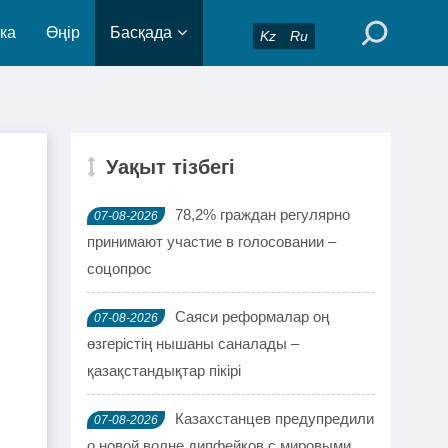
ка
Өңір
Басқада
Kz
Ru
Уақыт тізбегі
78,2% граждан регулярно
07-08-2026
принимают участие в голосовании –
соцопрос
Саяси реформалар оң
07-08-2026
өзгерістің нышаны саналады –
қазақстандықтар пікірі
Казахстанцев предупредили
07-08-2026
о новой волне дипфейков с мировыми