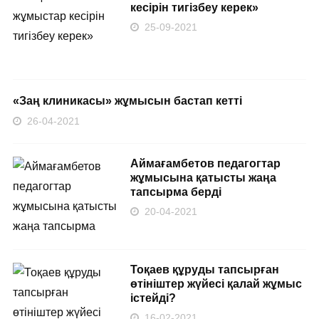
кесірін тигізбеу керек»
25-09-2021
​«Заң клиникасы» жұмысын бастап кетті
26-04-2021
Аймағамбетов педагогтар
жұмысына қатысты жаңа
тапсырма берді
20-04-2021
Тоқаев құруды тапсырған
өтініштер жүйесі қалай жұмыс
істейді?
16-02-2021