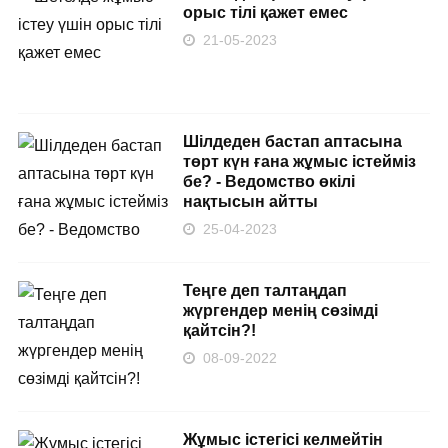
орыс тілі қажет емес
21-05-2023
Шілдеден бастап аптасына
төрт күн ғана жұмыс істейміз
бе? - Ведомство өкілі
нақтысын айтты
25-04-2023
Теңге деп талтаңдап
жүргендер менің сөзімді
қайтсін?!
08-09-2022
Жұмыс істегісі келмейтін