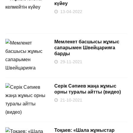
күйеу
13-04-2022
Мемлекет басшысы жұмыс
сапарымен Швейцарияға
барды
29-11-2021
Серік Сәпиев жаңа жұмыс
орны туралы айтты (видео)
21-10-2021
Тоқаев: «Шала жұмыстар