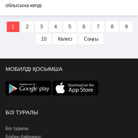
1
2
3
4
5
6
7
8
9
10
Келесі
Соңғы
МОБИЛДІ ҚОСЫМША
БІЗ ТУРАЛЫ
Біз туралы
Бізбен байланыс