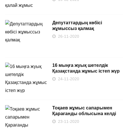
Депутаттардың көбісі
жұмыссыз қалмақ
26-11-2020
16 мыңға жуық шетелдік
Қазақстанда жұмыс істеп жүр
24-11-2020
Тоқаев жұмыс сапарымен
Қарағанды облысына келді
23-11-2020