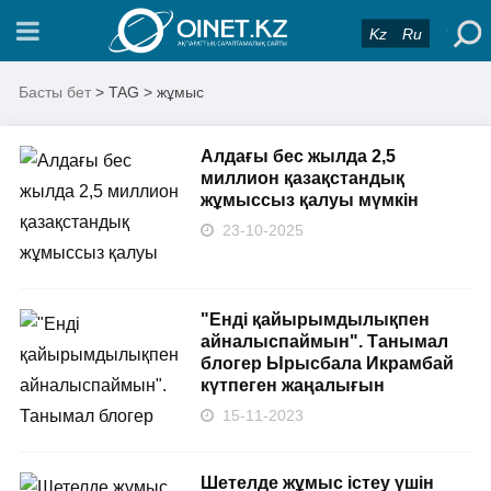
Kz
Ru
Басты бет
> TAG > жұмыс
Алдағы бес жылда 2,5
миллион қазақстандық
жұмыссыз қалуы мүмкін
23-10-2025
"Енді қайырымдылықпен
айналыспаймын". Танымал
блогер Ырысбала Икрамбай
күтпеген жаңалығын
15-11-2023
Шетелде жұмыс істеу үшін